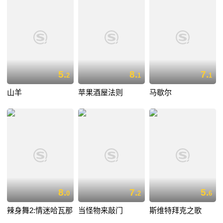
5.
8.
7.
2
1
1
山羊
苹果酒屋法则
马歇尔
8.
7.
5.
0
2
6
辣身舞2:情迷哈瓦那
当怪物来敲门
斯维特拜克之歌