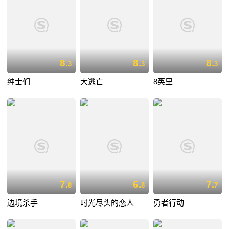
8.
8.
8.
3
3
3
绅士们
大逃亡
8英里
7.
6.
7.
8
8
7
边境杀手
时光尽头的恋人
勇者行动