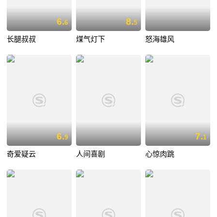
6.
8.
6
5
长腿叔叔
煤气灯下
怒海雄风
6.
7.
9
1
奇爱疑云
人间喜剧
心惊肉跳