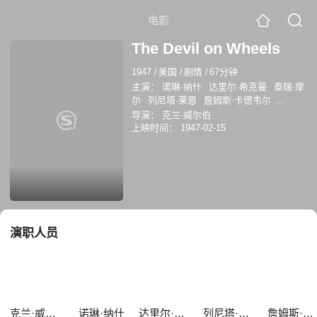
电影
The Devil on Wheels
1947
/
美国
/
剧情
/
67分钟
主演：
诺琳·纳什
达里尔·希克曼
泰瑞·摩
尔
列尼塔·莱恩
詹姆斯·卡德韦尔
Damian O'Flynn
约翰·汉密尔顿
萨·恩格
导演：
克兰·威尔伯
兰
William Forrest
罗伯特·亚瑟
上映时间：
1947-02-15
演职人员
克兰·威尔伯
诺琳·纳什
达里尔·希克曼
列尼塔·莱恩
詹姆斯·卡德韦尔