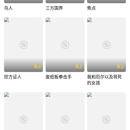
鸟人
三方国界
焦点
9.
8.
8.
4
2
2
控方证人
废纸板拳击手
我和厄尔以及将死
的女孩