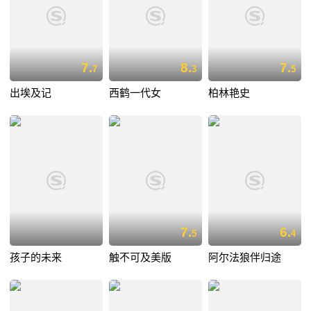
7.
8.
7.
7
3
5
出埃及记
西鹤一代女
柏林艳史
7.
6.
5
4
孩子的未来
触不可及美版
阿尔法狼伴归途