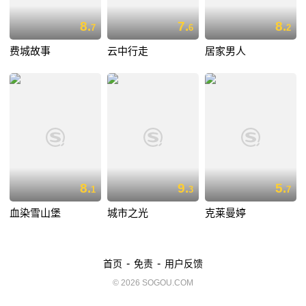
8.
7.
8.
7
6
2
费城故事
云中行走
居家男人
8.
9.
5.
1
3
7
血染雪山堡
城市之光
克莱曼婷
-
-
首页
免责
用户反馈
© 2026 SOGOU.COM