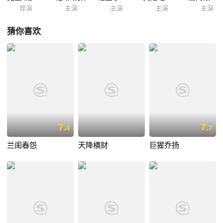
导演
主演
主演
主演
主演
猜你喜欢
7.
7.
4
7
兰闺春怨
天降横财
巨猩乔扬