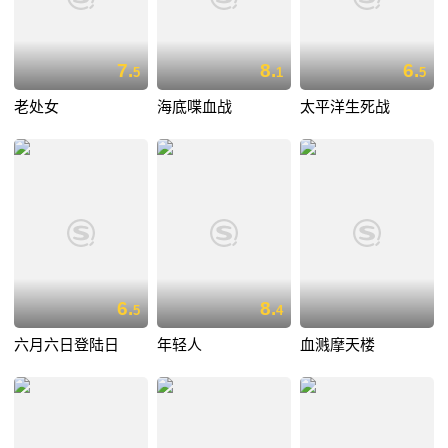
7.
8.
6.
5
1
5
老处女
海底喋血战
太平洋生死战
6.
8.
5
4
六月六日登陆日
年轻人
血溅摩天楼