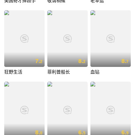
美国奇才摔跤手
敬请稍候
老幸运
7.
8.
8.
2
2
7
狂野生活
菲利普船长
血钻
8.
6.
6.
0
5
9