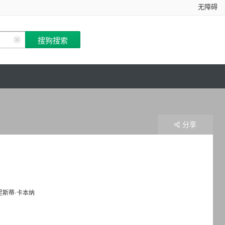
无障碍
分享
里斯蒂·卡本纳