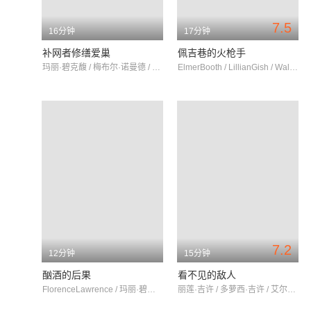
7.5
16分钟
17分钟
补网者修缮爱巢
佩吉巷的火枪手
玛丽·碧克馥 / 梅布尔·诺曼德 / 查尔斯·希尔·梅尔斯
ElmerBooth / LillianGish / WalterMiller
7.2
12分钟
15分钟
酗酒的后果
看不见的敌人
FlorenceLawrence / 玛丽·碧克馥 / 弗洛伦丝·劳伦斯
丽莲·吉许 / 多萝西·吉许 / 艾尔默·布斯