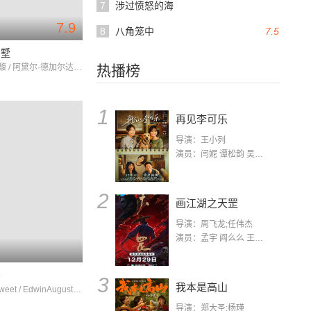
7
涉过愤怒的海
7.9
8
八角笼中
7.5
别墅
玛丽·碧克馥 / 阿黛尔·德加尔达 / 格拉迪斯·伊根
热播榜
1
再见李可乐
导演：王小列
演员：闫妮 谭松韵 吴京 蒋龙 赵小棠 冯雷 李虎城 平安 小七 小可乐
2
画江湖之天罡
导演：周飞龙;任伟杰
演员：孟宇 阎么么 王凯 郭政建 阎萌萌 杨默 高枫 齐斯伽 刘芊含 马程
恶
3
我本是高山
BlancheSweet / EdwinAugust / 罗伯特·哈伦
导演：郑大圣;杨瑾