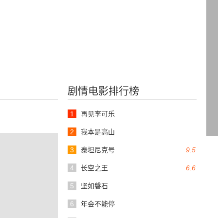
剧情电影排行榜
1
再见李可乐
2
我本是高山
3
泰坦尼克号
9.5
4
长空之王
6.6
5
坚如磐石
6
年会不能停