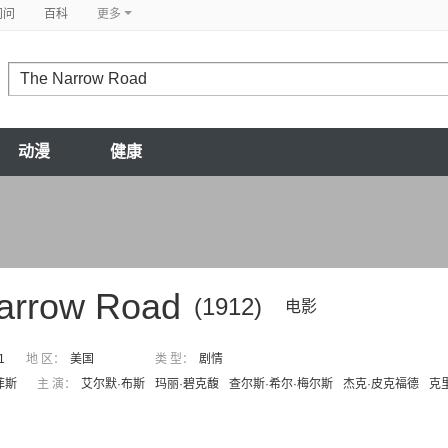
问问
百科
更多
动漫
健康
arrow Road
(1912)
电影
1
地 区：
美国
类 型：
剧情
菲斯
主 演：
艾尔默·布斯
玛丽·碧克馥
查尔斯·希尔·梅尔斯
杰克·皮克福德
克