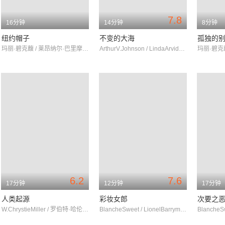
7.8
16分钟
14分钟
8分钟
纽约帽子
不变的大海
孤独的
玛丽·碧克馥 / 莱昂纳尔·巴里摩尔 / 梅·马什
ArthurV.Johnson / LindaArvidson / 格拉迪斯·伊根
6.2
7.6
17分钟
12分钟
17分钟
人类起源
彩妆女郎
次要之
W.ChrystieMiller / 罗伯特·哈伦 / 梅·马什
BlancheSweet / LionelBarrymore / Gishsisters