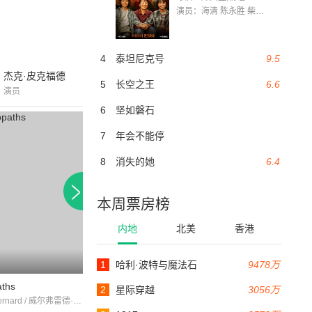
演员：海清 陈永胜 柴烨 王玥婷 万国鹏 美朵达瓦 赵瑞婷 罗解艳 郭莉娜 潘家艳
4
泰坦尼克号
9.5
杰克·皮克福德
5
长空之王
6.6
演员
6
坚如磐石
7
年会不能停
8
消失的她
6.4
本周票房榜
内地
北美
香港
1
哈利·波特与魔法石
9478万
16分钟
16分钟
aths
闭门塞户
2
星际穿越
3056万
DorothyBernard / 威尔弗雷德·卢卡斯 / 阿道夫·莱斯蒂纳
亨利·B·沃斯奥 / GraceHenderson / DorothyWest