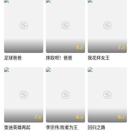
9.
7.
0
9
足球爸爸
摔跤吧！爸爸
我花样女王
7.
6.
6.
0
9
7
奎迪英雄再起
李宗伟:败者为王
回归之路