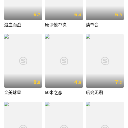
6.
6.
6.
7
4
9
浴血而战
原谅他77次
读书会
8.
4.
7.
0
9
2
全美球星
50米之恋
后会无期