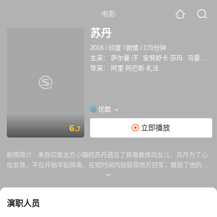
电影
苏丹
2016
/
印度
/
剧情
/
170分钟
主演：
萨尔曼·汗
安努舒卡·莎玛
马雷塞·克伦普
导演：
阿里·阿巴斯·札法
优酷
6.
立即播放
7
剧情简介 :
来自印度北方小镇的苏丹遇见了摔角教练的女儿，苏丹为了心
仪女孩，不仅开始学起摔角，在短时间内就获得地方冠军，展现了他的决
心和天分。他不但娶得美人归，还和妻子一起代表印度参加奥运，但就在
苏丹获得奥运金牌的同时，他却因为骄傲自大而失去了挚爱的家庭，唯一
能赢回妻子芳心的办法，就是站回属于他的舞台。
演职人员