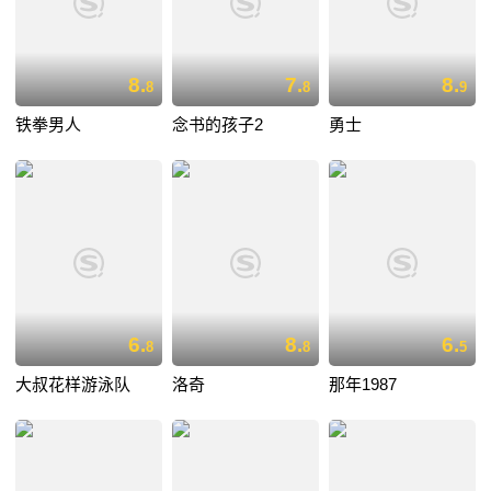
8.
7.
8.
8
8
9
铁拳男人
念书的孩子2
勇士
6.
8.
6.
8
8
5
大叔花样游泳队
洛奇
那年1987