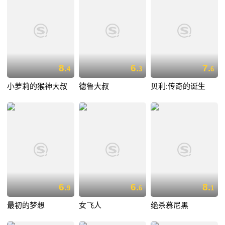
8.
6.
7.
4
3
6
小萝莉的猴神大叔
德鲁大叔
贝利:传奇的诞生
6.
6.
8.
9
6
1
最初的梦想
女飞人
绝杀慕尼黑