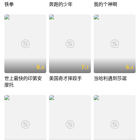
铁拳
奔跑的少年
我的个神啊
8.
7.
6.
9
7
4
世上最快的印第安
美国奇才摔跤手
当哈利遇到莎迦
摩托