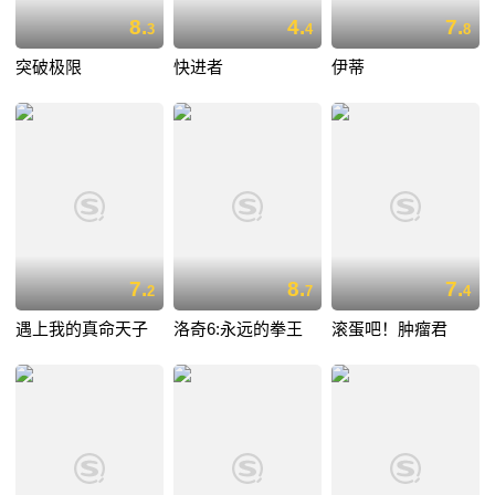
8.
4.
7.
3
4
8
突破极限
快进者
伊蒂
7.
8.
7.
2
7
4
遇上我的真命天子
洛奇6:永远的拳王
滚蛋吧！肿瘤君