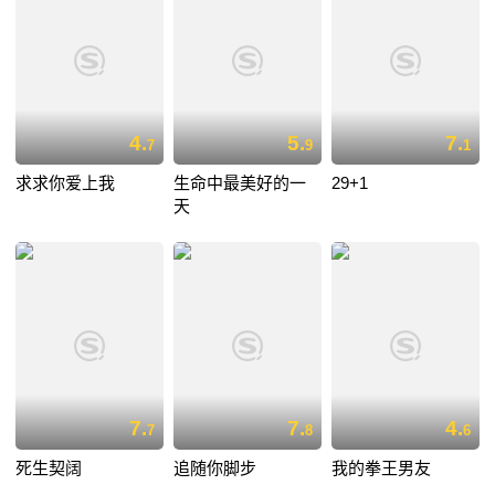
4.
5.
7.
7
9
1
求求你爱上我
生命中最美好的一
29+1
天
7.
7.
4.
7
8
6
死生契阔
追随你脚步
我的拳王男友