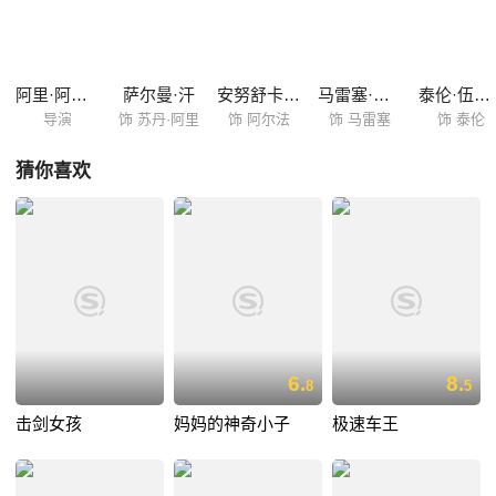
阿里·阿巴斯·札法
萨尔曼·汗
安努舒卡·莎玛
马雷塞·克伦普
泰伦·伍德利
导演
饰 苏丹·阿里
饰 阿尔法
饰 马雷塞
饰 泰伦
猜你喜欢
6.
8.
8
5
击剑女孩
妈妈的神奇小子
极速车王