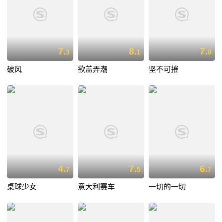
7.
8.
7.
3
1
0
破风
欲盖弄潮
坚不可摧
4.
7.
6.
7
5
7
桌球少女
意大利赛车
一切的一切