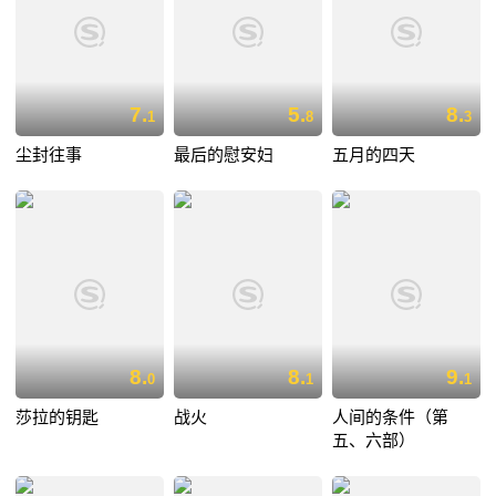
7.
5.
8.
1
8
3
尘封往事
最后的慰安妇
五月的四天
8.
8.
9.
0
1
1
莎拉的钥匙
战火
人间的条件（第
五、六部）