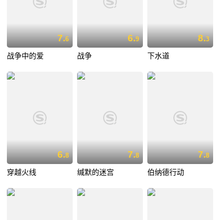
7.
6.
8.
6
9
3
战争中的爱
战争
下水道
6.
7.
7.
8
8
8
穿越火线
缄默的迷宫
伯纳德行动