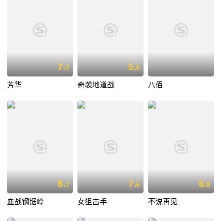
7.
5.
7
6
芳华
奇袭地道战
八佰
8.
7.
6.
7
6
8
血战钢锯岭
女狙击手
不说再见