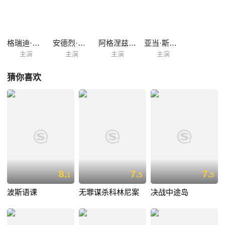
格瑞迪·京特
安德烈·赫尼克
阿格涅兹卡·克鲁科沃娜
亚当·斯齐斯科斯基
主演
主演
主演
主演
猜你喜欢
8.
7.
7.
1
5
5
波斯语课
无罪谋杀科林尼案
决战中途岛