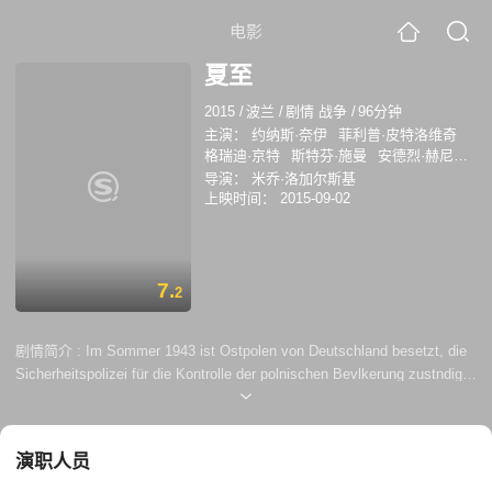
电影
夏至
2015
/
波兰
/
剧情 战争
/
96分钟
主演：
约纳斯·奈伊
菲利普·皮特洛维奇
格瑞迪·京特
斯特芬·施曼
安德烈·赫尼克
UrszulaBogucka
MariaSemotiuk
巴特罗
导演：
米乔·洛加尔斯基
米耶·托帕
阿格涅兹卡·克鲁科沃娜
克里
上映时间：
2015-09-02
斯托夫·切佐特
JuliuszKrzysztofWarunek
KonstantyZadworny
MichaelJokisch
RainerFrster
约亨·森夫
达米安·吴
亚当·
斯齐斯科斯基
亚瑟·克拉杰夫斯基
7.
2
剧情简介 :
Im Sommer 1943 ist Ostpolen von Deutschland besetzt, die
Sicherheitspolizei für die Kontrolle der polnischen Bevlkerung zustndig.
Vier Teenager erleben die Grausamkeiten des Krieges – und die
Schnheit zwischenmenschlicher Gefühle. Romek (Filip Piotrowicz),
Heizer auf einer Rangierlok, mchte Lokomotivführer werden. Und er
演职人员
mchte Franka (Urszula Bogucka) für sich gewinnen, di...