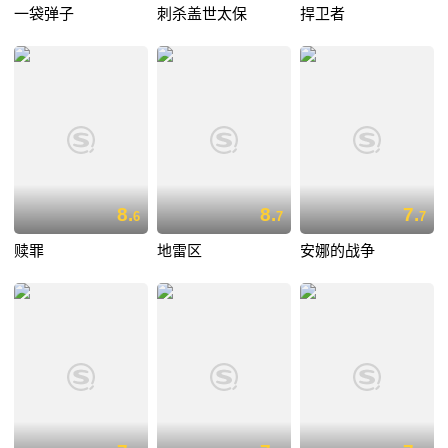
一袋弹子
刺杀盖世太保
捍卫者
8.
8.
7.
6
7
7
赎罪
地雷区
安娜的战争