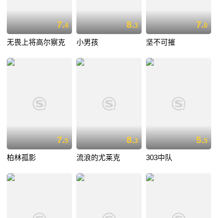
7.
8.
7.
4
3
0
无畏上将高尔察克
小男孩
坚不可摧
7.
8.
5.
5
3
5
柏林孤影
流浪的尤莱克
303中队