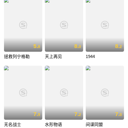
5.
8.
8.
8
0
2
拯救列宁格勒
天上再见
1944
7.
7.
7.
9
2
0
无名战士
水形物语
间谍同盟