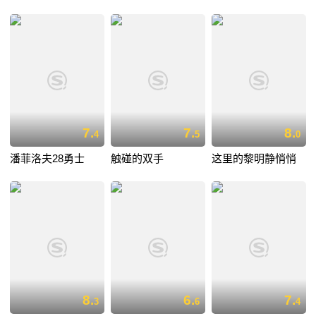
7.
7.
8.
4
5
0
潘菲洛夫28勇士
触碰的双手
这里的黎明静悄悄
8.
6.
7.
3
6
4