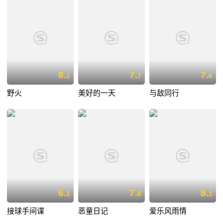
8.
7.
7.
1
7
6
野火
美好的一天
与敌同行
6.
7.
8.
1
8
1
接球手间谍
恶童日记
爱乐风雨情