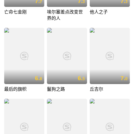
7.
7.
7.
7
3
3
亡命七金刚
埃尔塞差点改变世
他人之子
界的人
6.
6.
7.
8
5
0
最后的旗帜
鬣狗之路
丘吉尔