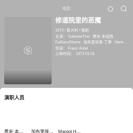
电影
修道院里的恶魔
1973
/
意大利
/
喜剧
主演：
GabrieleTinti
费米·本纽西
GallianoSbarra
加布里埃莱·丁蒂
Hans
Terofal
Raoul Retzer
Dolores
导演：
Franz Antel
Schmidinger
加利亚诺·斯巴拉
Erich
上映时间：
1973-01-01
Padalewski
Franz Muxeneder
Marika
Mindzenthy
Paul Lwinger
Margot
Hielscher
演职人员
费米·本纽西
加布里埃莱·丁蒂
Margot Hielscher