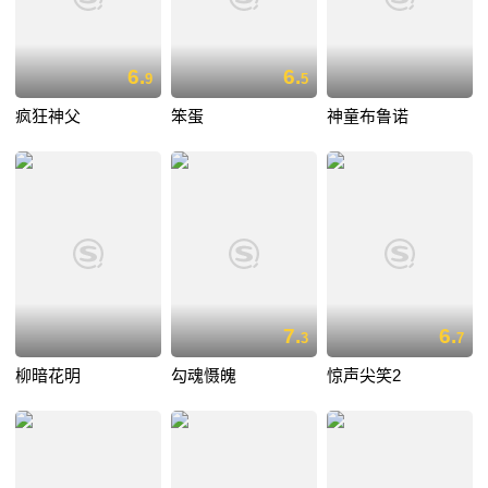
6.
6.
9
5
疯狂神父
笨蛋
神童布鲁诺
7.
6.
3
7
柳暗花明
勾魂慑魄
惊声尖笑2