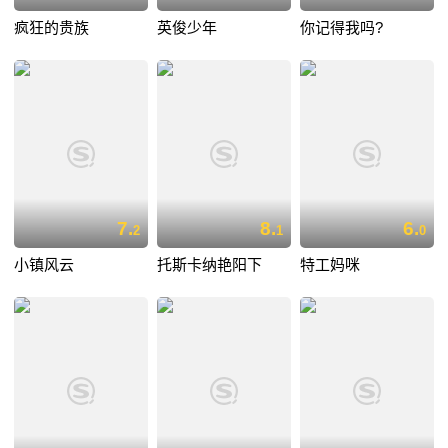
疯狂的贵族
英俊少年
你记得我吗?
7.
8.
6.
2
1
0
小镇风云
托斯卡纳艳阳下
特工妈咪