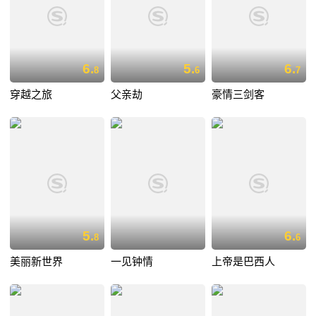
6.
5.
6.
8
6
7
穿越之旅
父亲劫
豪情三剑客
5.
6.
8
6
美丽新世界
一见钟情
上帝是巴西人