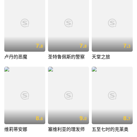
7.
7.
7.
8
8
3
卢丹的恶魔
圣特鲁佩斯的警察
天堂之旅
8.
9.
8.
6
0
7
维莉蒂安娜
塞维利亚的理发师
五至七时的克莱奥