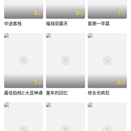
6.
8.
7.
2
2
7
中途客栈
福禄双霸天
星期一早晨
7.
8.
6
2
最佳拍档2:大显神通
童年的回忆
修女也疯狂