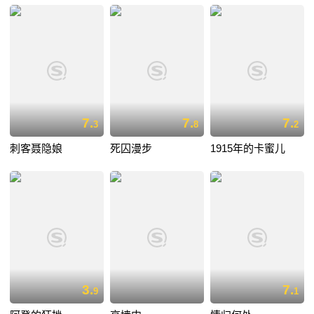
7.
7.
7.
3
8
2
刺客聂隐娘
死囚漫步
1915年的卡蜜儿
3.
7.
9
1