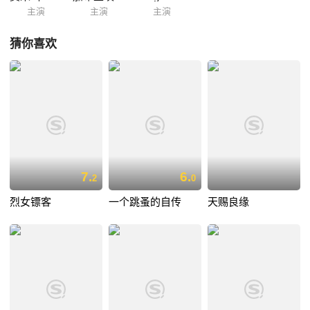
主演
主演
主演
猜你喜欢
7.
6.
2
0
烈女镖客
一个跳蚤的自传
天赐良缘