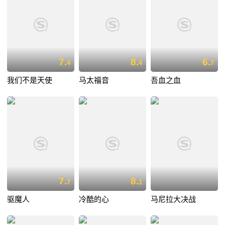
7.
8.
6.
4
4
7
我们不是天使
马太福音
吾血之血
7.
8.
7
1
驱魔人
冷酷的心
马尼拉大决战