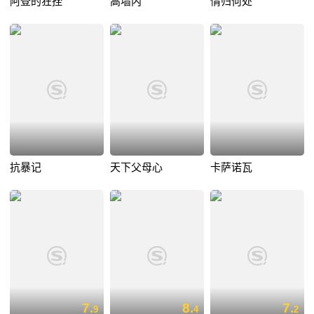
阿登的狂挫
高墙内
情归何处
抗暴记
天下父母心
卡萨诺瓦
7.
8.
7.
9
4
2