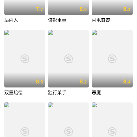
7.
8.
8.
7
6
1
局内人
谍影重重
闪电奇迹
8.
8.
8.
5
2
4
双重赔偿
独行杀手
恶魔