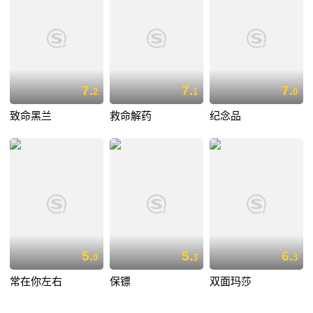
7.
7.
7.
2
1
0
致命黑兰
救命解药
纪念品
5.
5.
6.
0
3
3
常在你左右
保镖
双面玛莎