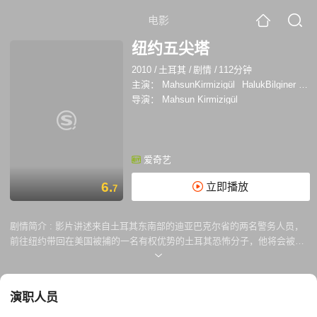
电影
纽约五尖塔
2010
/
土耳其
/
剧情
/
112分钟
主演：
MahsunKirmizigül
HalukBilginer
Mus
导演：
Mahsun Kirmizigül
爱奇艺
6.
立即播放
7
剧情简介 :
影片讲述来自土耳其东南部的迪亚巴克尔省的两名警务人员，
前往纽约带回在美国被捕的一名有权优势的土耳其恐怖分子，他将会被美
国联邦调查局移交给土耳其当局，作为一个虔诚的穆斯林，他真的是恐怖
分子吗？
演职人员