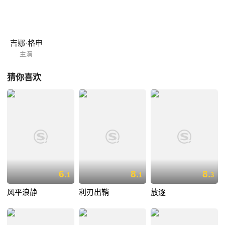
吉娜·格申
主演
猜你喜欢
6.
8.
8.
1
1
3
风平浪静
利刃出鞘
放逐