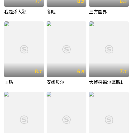
7.
8.
6.
4
2
5
我是杀人犯
冬眠
三方国界
8.
6.
7.
7
5
7
血钻
安娜贝尔
大侦探福尔摩斯1