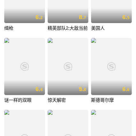
6.
8.
6.
2
7
5
缉枪
精英部队2:大敌当前
美国人
6.
5.
6.
4
8
6
谜一样的双眼
惊天解密
斯德哥尔摩