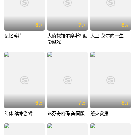
8.
7.
8.
7
7
6
记忆碎片
大侦探福尔摩斯2:诡
大卫·戈尔的一生
影游戏
6.
7.
8.
5
5
1
幻体:续命游戏
达芬奇密码 美国版
怒火救援