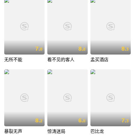
7.
8.
8.
0
8
3
无所不能
看不见的客人
孟买酒店
8.
6.
7.
2
0
3
暴裂无声
惊涛迷局
巴比龙