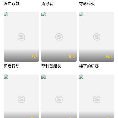
喋血双雄
勇敢者
夺命枪火
7.
8.
6.
7
2
7
勇者行动
菲利普船长
楼下的房客