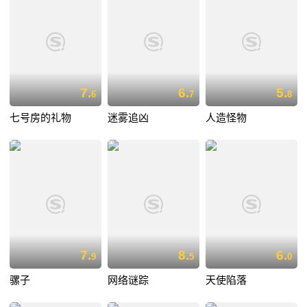
7.
6.
5.
6
7
8
七号房的礼物
迷雾追凶
人造怪物
7.
8.
6.
9
5
0
骡子
网络谜踪
天使陷落