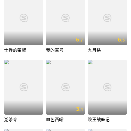
5.
5.
7
5
士兵的荣耀
我的军号
九月杀
3.
4
湖杀令
血色西峪
跤王战寇记