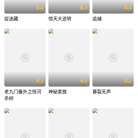
5.
6.
4.
4
9
4
捉迷藏
惊天大逆转
追捕
4.
4.
8.
1
8
2
老九门番外之恒河
神秘家族
暴裂无声
杀树