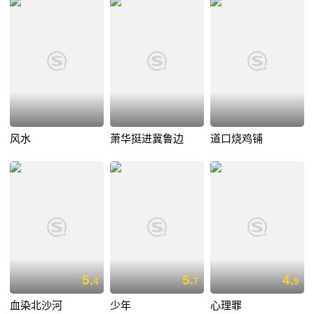
风水
萧华挺进冀鲁边
道口烧鸡铺
5.
5.
4.
4
7
9
血染北沙河
少年
心理罪