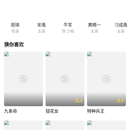
一漏网间谍潜入洪江执行B计划。国民党宪兵将洪江县城封锁，并将当天
进入洪江的人员集中围堵在一窨子屋内，一场甄别日本间谍的战斗在此展
开。中共特派员、美国大兵、画家、教授、舞女、老板、瘾君子、军统特
务共聚于此，一时敌友难辨。每个人都看似无辜，每个人又各怀心事，他
周琦
宋禹
牛军
黄精一
刁成禹
们在此接受拷问，遭到质疑、出卖、背叛，...
导演
主演
饰 少校
主演
主演
猜你喜欢
5.
3.
4
9
九条命
狃花女
特种兵王