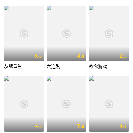
5.
4.
2.
6
8
9
灰烬重生
六连煞
欲念游戏
4.
7.
4.
0
8
7