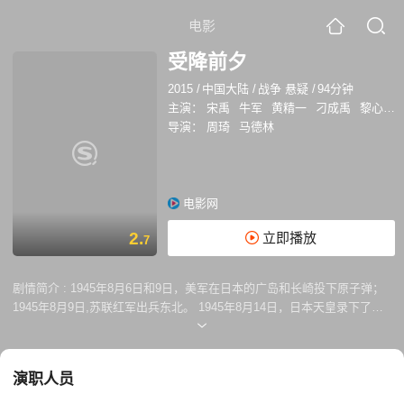
电影
受降前夕
2015
/
中国大陆
/
战争 悬疑
/
94分钟
主演：
宋禹
牛军
黄精一
刁成禹
黎心韵
导演：
周琦
马德林
电影网
2.
立即播放
7
剧情简介 :
1945年8月6日和9日，美军在日本的广岛和长崎投下原子弹；
1945年8月9日,苏联红军出兵东北。 1945年8月14日，日本天皇录下了停
战诏书，是夜，日本少壮派好战分子烟中发动了宫廷政变，杀死近卫军将
领森猛纠，企图破坏日本投降，本土兵变失败后，反降行动在侵华占领军
大本营中展开。 延安中共中央社会部得知情报，“部分侵华日本军准备对
演职人员
在芷江的洽降仪式進行破坏。手段为刺杀洽降代表，炸毁洽降仪式现场。”
并将情报告知重庆方面。 是时，一支日本特遣分队潜入芷江，被围歼后，