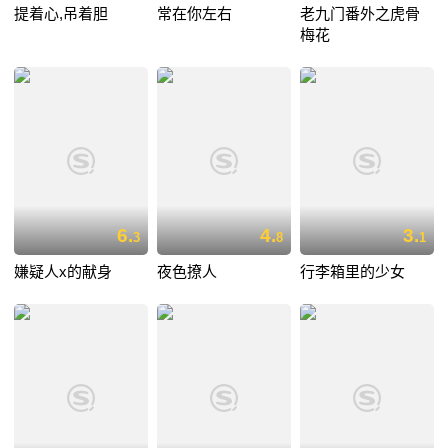
提着心,吊着胆
常在你左右
老九门番外之虎骨
梅花
6.
4.
3.
3
8
1
嫌疑人x的献身
夜色撩人
行李箱里的少女