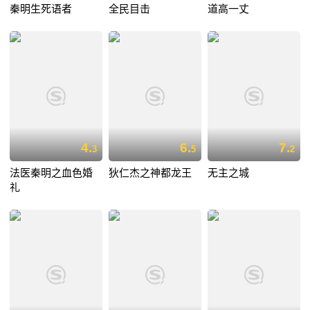
秦明生死语者
全民目击
道高一丈
4.
6.
7.
3
5
2
法医秦明之血色婚
狄仁杰之神都龙王
无主之城
礼