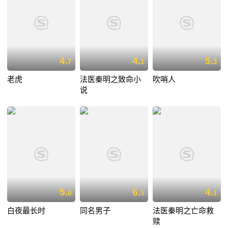
4.
4.
5.
7
1
3
老虎
法医秦明之致命小
吹哨人
说
5.
6.
4.
0
5
1
白夜最长时
同名男子
法医秦明之亡命救
赎