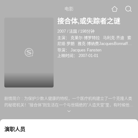
电影
接合体,或失踪者之谜
2007
/
法国
/
198分钟
主演：
克莱尔·博罗特拉
马利克·齐迪
索
尼娅·罗朗
雅克·博纳费JacquesBonnaffé
克莱芒丝·布埃ClémenceBoué
雅克·德尼
导演：
Jacques Fansten
伊莎琳德·吉奥瓦吉利
埃莱奥诺尔·普里亚
上映时间：
2007-01-01
剧情简介 :
为保护少数人健康的特权，一个医疗机构建立了一个克隆人类
的秘密机关！“接合体”则生活在一个与世隔绝的“人造天堂”里，有时候他们
其中的一些人会突然消失得无影无踪，有时候他们会带着残疾或病态的身
体重返这里，没有人知道在他们身上发生了什么事，也没有人关心在他们
将会身上发生什么事...... 一次车祸，使安娜（克莱尔·博罗特拉饰）被麻
演职人员
醉后醒来在一个陌生的世界里。她恐惧地逃到了一座陌生的岛上，躲藏在
岛上的森林和洞穴里。不久，她明白了可怕的真相——她被克隆了。她开