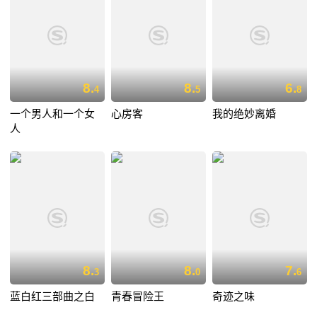
8.
8.
6.
4
5
8
一个男人和一个女
心房客
我的绝妙离婚
人
8.
8.
7.
3
0
6
蓝白红三部曲之白
青春冒险王
奇迹之味