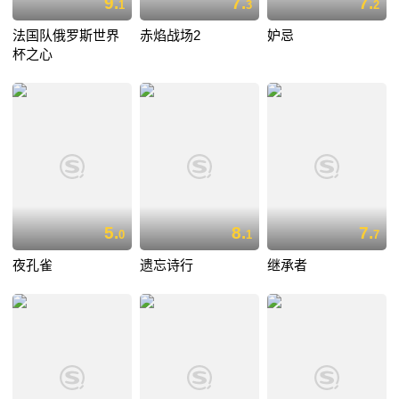
9.
7.
7.
1
3
2
法国队俄罗斯世界
赤焰战场2
妒忌
杯之心
5.
8.
7.
0
1
7
夜孔雀
遗忘诗行
继承者