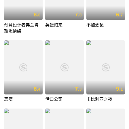
8.
7.
6.
0
0
7
创意设计者弗兰肯
英雄归来
不加滤镜
斯坦情结
8.
7.
9.
4
3
1
恶魔
借口公司
卡比利亚之夜