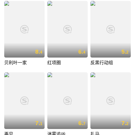
8.
6.
5.
4
4
2
贝利叶一家
红项圈
反黑行动组
7.
6.
7.
1
7
2
再见
迷雾追凶
扎马