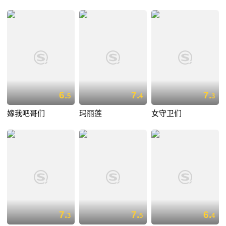
6.
7.
7.
5
4
3
嫁我吧哥们
玛丽莲
女守卫们
7.
7.
6.
3
5
4