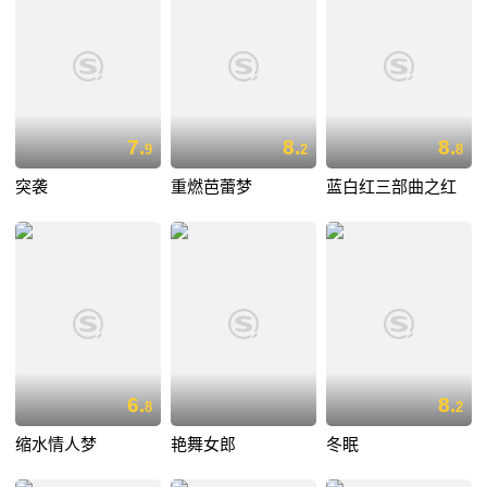
7.
8.
8.
9
2
8
突袭
重燃芭蕾梦
蓝白红三部曲之红
6.
8.
8
2
缩水情人梦
艳舞女郎
冬眠