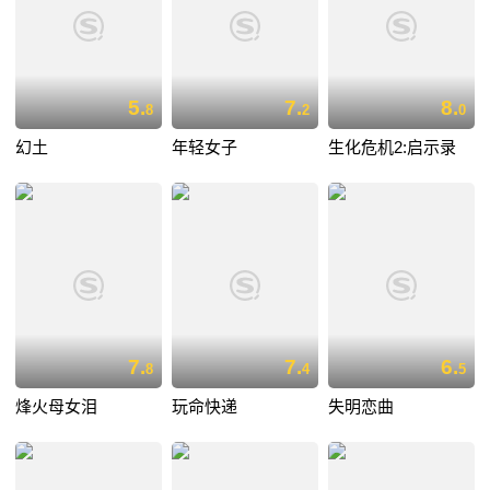
5.
7.
8.
8
2
0
幻土
年轻女子
生化危机2:启示录
7.
7.
6.
8
4
5
烽火母女泪
玩命快递
失明恋曲