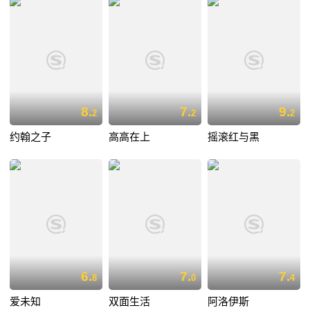
8.
7.
9.
2
2
2
约翰之子
高高在上
摇滚红与黑
6.
7.
7.
8
0
4
爱未知
双面生活
阿洛伊斯