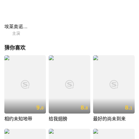
始尝试与决心谴责这种做法的让（马利克·齐迪）的克隆人逃离......
埃莱奥诺尔·普里亚
主演
猜你喜欢
9.
8.
8.
0
8
1
相约未知地带
给我翅膀
最好的尚未到来