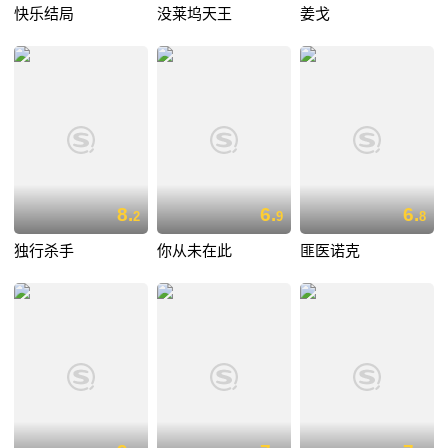
快乐结局
没莱坞天王
姜戈
8.
6.
6.
2
9
8
独行杀手
你从未在此
匪医诺克