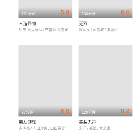
5.8
8.0
131分钟
130分钟
人造怪物
无双
尼尔·麦克唐纳 / 布雷特·特雷诺 / 乔斯·罗赛特
周润发 / 郭富城 / 张静初
6.8
8.2
97分钟
120分钟
朋友游戏
暴裂无声
吉泽亮 / 内田理央 / 山田裕贵
宋洋 / 姜武 / 袁文康