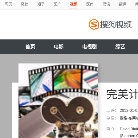
网页
微信
知乎
图片
视频
医疗
汉语
翻译
首页
电影
电视剧
综艺
完美
上 映：
2012-01-0
导 演：
戴维·布莱
简 介：
David B
(Stephen