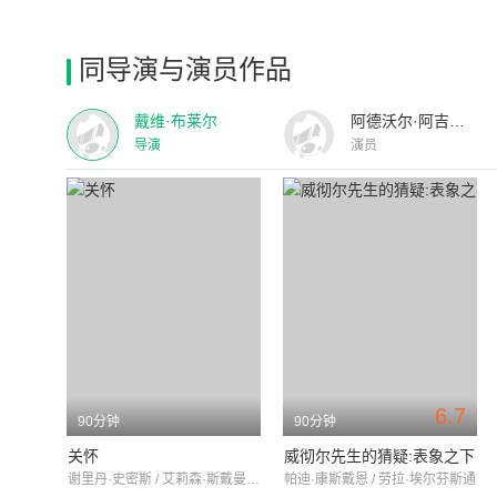
同导演与演员作品
戴维·布莱尔
阿德沃尔·阿吉纽依-艾格拜吉
导演
演员
6.7
90分钟
90分钟
关怀
威彻尔先生的猜疑:表象之下
谢里丹·史密斯 / 艾莉森·斯戴曼 / ElizabethRider
帕迪·康斯戴恩 / 劳拉·埃尔芬斯通