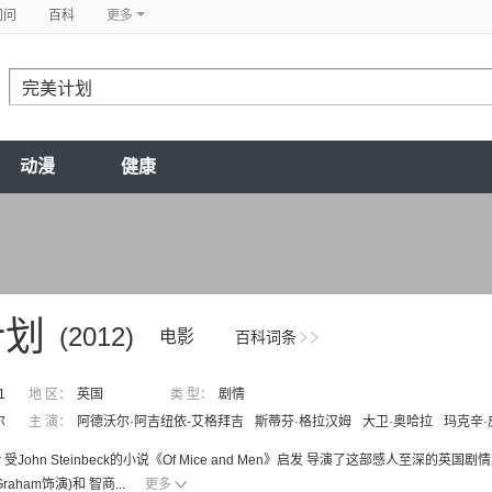
问问
百科
更多
动漫
健康
计划
(2012)
电影
百科词条
1
地 区：
英国
类 型：
剧情
尔
主 演：
阿德沃尔·阿吉纽依-艾格拜吉
斯蒂芬·格拉汉姆
大卫·奥哈拉
玛克辛·
lair 受John Steinbeck的小说《Of Mice and Men》启发 导演了这部感人至深的
 Graham饰演)和 智商...
更多