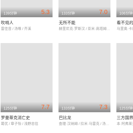
5.3
7.0
139分钟
133分钟
106分钟
吹哨人
无所不能
看不见
雷佳音 / 汤唯 / 齐溪
赫里尼克·罗斯汉 / 亚米·高塔姆 / 洛尼特·罗伊
7.7
7.3
125分钟
133分钟
125分钟
罗曼蒂克消亡史
巴比龙
三方国
葛优 / 章子怡 / 浅野忠信
查理·汉纳姆 / 拉米·马雷克 / 汤米·弗拉纳根