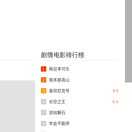
剧情电影排行榜
1
再见李可乐
2
我本是高山
3
泰坦尼克号
9.5
4
长空之王
6.6
5
坚如磐石
6
年会不能停