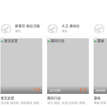
斯蒂芬·格拉汉姆
大卫·奥哈拉
演员
演员
7.0
6.2
107分钟
89分钟
爱无定意
飓风行动
雷格
劳伦斯·福克斯 / 奥利维亚·波莉 / 亚历山德拉·摩恩
伊万·瑞恩 / 米洛·吉布森 / 斯蒂芬妮·马蒂尼