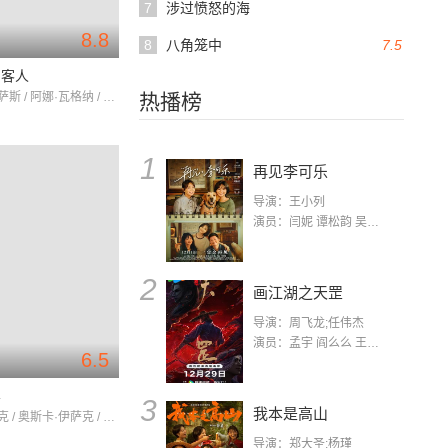
7
涉过愤怒的海
8.8
8
八角笼中
7.5
的客人
马里奥·卡萨斯 / 阿娜·瓦格纳 / 何塞·科罗纳多
热播榜
1
再见李可乐
导演：王小列
演员：闫妮 谭松韵 吴京 蒋龙 赵小棠 冯雷 李虎城 平安 小七 小可乐
2
画江湖之天罡
导演：周飞龙;任伟杰
演员：孟宇 阎么么 王凯 郭政建 阎萌萌 杨默 高枫 齐斯伽 刘芊含 马程
6.5
界
3
我本是高山
本·阿弗莱克 / 奥斯卡·伊萨克 / 查理·汉纳姆
导演：郑大圣;杨瑾