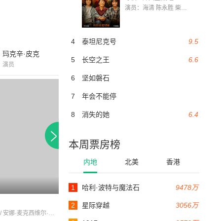
演员：海清 陈永胜 柴烨 王玥婷 万国鹏 美朵达瓦 赵瑞婷 罗解艳 郭莉娜 潘家艳
4
泰坦尼克号
9.5
玛克辛·皮克
5
长空之王
6.6
演员
6
坚如磐石
7
年会不能停
8
消失的她
6.4
本周票房榜
内地
北美
香港
1
哈利·波特与魔法石
9478万
104分钟
Donovan Quick
亡灵代言人
2
星际穿越
3056万
蒂姆·罗斯 / 安娜·麦克西维尔·马丁 / 艾略特·提特恩索
科林·费尔斯 / 大卫·布朗 / 凯蒂·墨菲