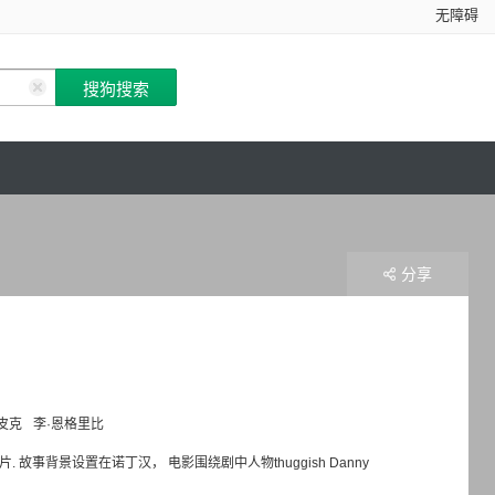
无障碍
分享
皮克
李·恩格里比
英国剧情片. 故事背景设置在诺丁汉， 电影围绕剧中人物thuggish Danny