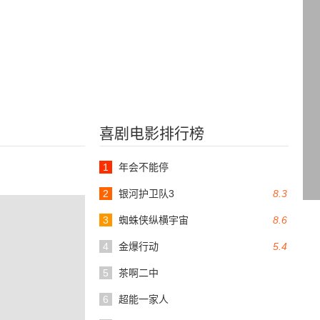
喜剧电影排行榜
1
年会不能停
2
银河护卫队3
8.3
3
蜘蛛侠纵横宇宙
8.6
4
金爆行动
5.4
5
茶啊二中
6
超能一家人