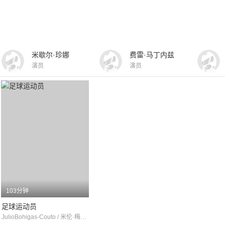
米歇尔·珍娜
费雷·马丁内兹
演员
演员
103分钟
足球运动员
JulioBohigas-Couto / 米伦·梅耶 / 冬妮·阿科斯塔