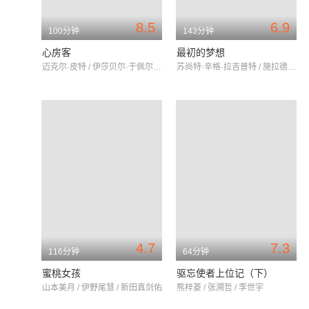
8.5
6.9
100分钟
143分钟
心房客
最初的梦想
迈克尔·皮特 / 伊莎贝尔·于佩尔 / 瓦莱丽亚·布鲁尼·泰德斯基
苏尚特·辛格·拉吉普特 / 施拉德哈·卡普尔 / 瓦伦·沙玛
4.7
7.3
116分钟
64分钟
蜜桃女孩
驱忘使者上位记（下）
山本美月 / 伊野尾慧 / 新田真剑佑
熊梓菱 / 张溯哲 / 李世宇