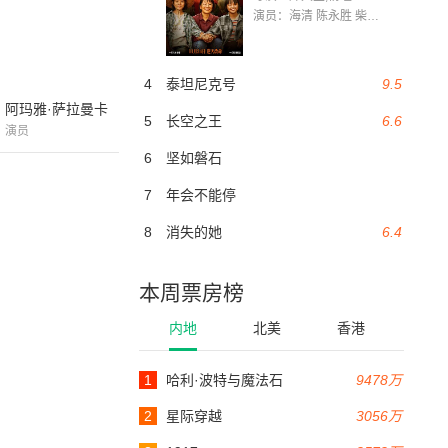
演员：海清 陈永胜 柴烨 王玥婷 万国鹏 美朵达瓦 赵瑞婷 罗解艳 郭莉娜 潘家艳
4
泰坦尼克号
9.5
阿玛雅·萨拉曼卡
5
长空之王
6.6
演员
6
坚如磐石
7
年会不能停
8
消失的她
6.4
本周票房榜
内地
北美
香港
1
哈利·波特与魔法石
9478万
2
星际穿越
3056万