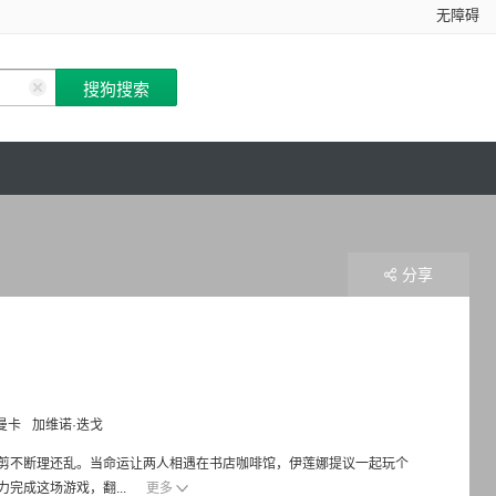
无障碍
分享
曼卡
加维诺·迭戈
剪不断理还乱。当命运让两人相遇在书店咖啡馆，伊莲娜提议一起玩个
完成这场游戏，翻...
更多