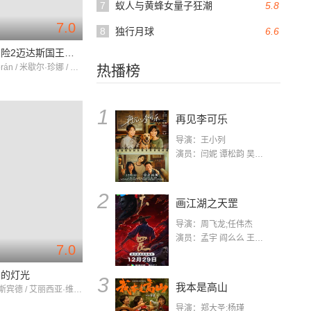
7
蚁人与黄蜂女量子狂潮
5.8
7.0
8
独行月球
6.6
秘鲁大冒险2迈达斯国王的秘密
scarBarberán / 米歇尔·珍娜 / 阿德里亚娜·乌加特
热播榜
1
再见李可乐
导演：王小列
演员：闫妮 谭松韵 吴京 蒋龙 赵小棠 冯雷 李虎城 平安 小七 小可乐
2
画江湖之天罡
导演：周飞龙;任伟杰
演员：孟宇 阎么么 王凯 郭政建 阎萌萌 杨默 高枫 齐斯伽 刘芊含 马程
7.0
间的灯光
3
我本是高山
迈克尔·法斯宾德 / 艾丽西亚·维坎德 / 蕾切尔·薇兹
导演：郑大圣;杨瑾