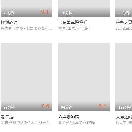
9.1
90分钟
78分钟
85分钟
怦然心动
飞速单车慢慢爱
玛德琳·卡罗尔 / 卡兰·麦克奥利菲 / 瑞贝卡·德·莫妮
章滢 / 亚孟乐 / 韦依
7.6
6.7
88分钟
94分钟
133分钟
老幸运
六弄咖啡馆
大洋之
哈利·迪恩·斯坦顿 / 大卫·林奇 / 朗·里维斯顿
董子健 / 颜卓灵 / 林柏宏