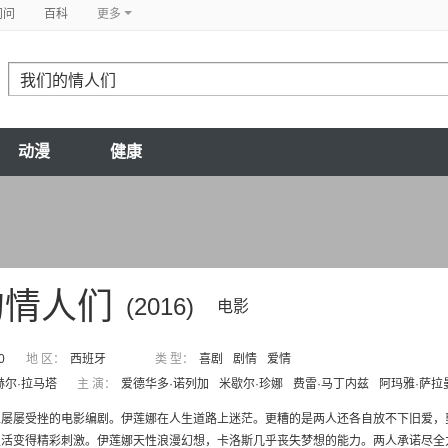
问问
百科
更多
动漫
健康
的情人们
(2016)
电影
0
地 区：
西班牙
类 型：
喜剧
剧情
爱情
赫尔·拉马塔
主 演：
爱德华多·诺列加
米歇尔·珍娜
费雷·马丁内兹
阿玛雅·萨拉
位屡屡受挫的电影编剧。伊莲娜在人生道路上迷茫。更糟的是两人还各自放不下旧爱，
活变得精彩刺激。伊莲娜天性浪漫幻想，卡洛斯几乎丧失梦想的能力。两人承诺尽全力