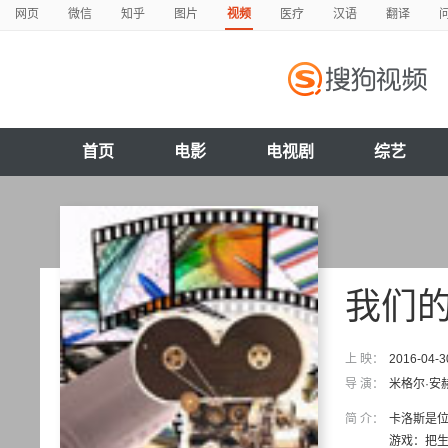
网页
微信
知乎
图片
视频
医疗
汉语
翻译
首页
电影
电视剧
综艺
我们
上 映：
2016-04-3
导 演：
米格尔·安
简 介：
卡洛斯是
游戏：把生