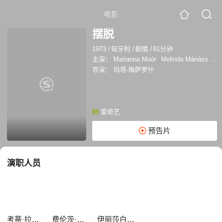
电影
摆脱
1973
/
匈牙利
/
剧情
/
81分钟
主演：
Marianna Moór
Melinda Máriáss
Ma
导演：
玛塔·梅萨罗什
爱奇艺
预告片
演职人员
考蒂·拉扎尔
费伦茨·卡洛伊
伊丽莎白·库特沃尔吉