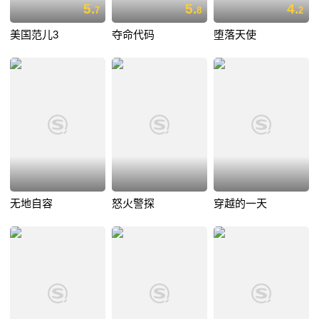
5.
5.
4.
7
8
2
美国范儿3
夺命代码
堕落天使
无地自容
怒火警探
穿越的一天