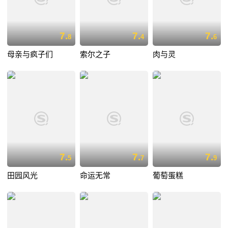
7.
7.
7.
8
4
6
母亲与疯子们
索尔之子
肉与灵
7.
7.
7.
5
7
9
田园风光
命运无常
葡萄蛋糕