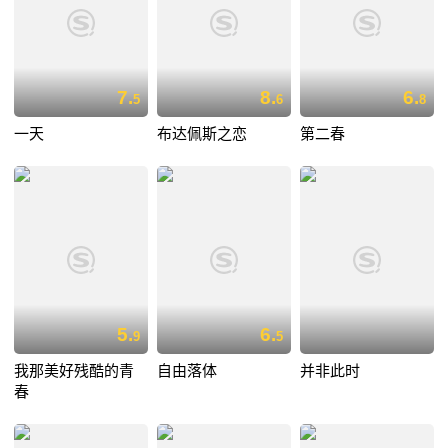
7.
8.
6.
5
6
8
一天
布达佩斯之恋
第二春
5.
6.
9
5
我那美好残酷的青
自由落体
并非此时
春