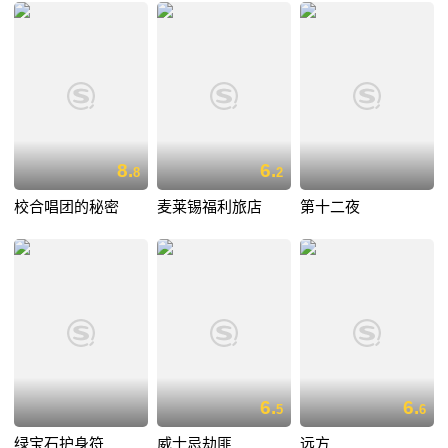
8.
6.
8
2
校合唱团的秘密
麦莱锡福利旅店
第十二夜
6.
6.
5
6
绿宝石护身符
威士忌劫匪
远方