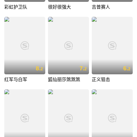
彩虹护卫队
很好很强大
吉普赛人
8.
7.
6.
2
2
2
红军与白军
狐仙丽莎煞煞煞
正义狙击