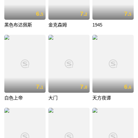
6.
7.
7.
5
2
5
黑色布达佩斯
金克森姆
1945
7.
7.
6.
1
8
6
白色上帝
大门
天方夜谭