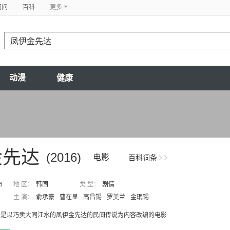
问问
百科
更多
动漫
健康
金先达
(2016)
电影
百科词条
6
地 区：
韩国
类 型：
剧情
主 演：
俞承豪
曹在显
高昌锡
罗美兰
金珉锡
》是以巧卖大同江水的凤伊金先达的民间传说为内容改编的电影