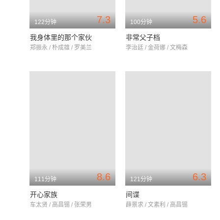
7.3
5.6
122分钟
100分钟
我身体里的那个家伙
非常父子档
郑振永 / 朴成雄 / 罗美兰
李治廷 / 金荷娜 / 文梅森
8.6
6.3
111分钟
121分钟
开心家族
间谍
车太贤 / 高昌锡 / 张荣男
薛景求 / 文素利 / 高昌锡