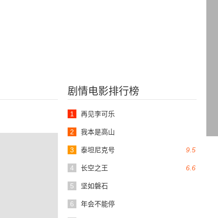
剧情电影排行榜
1
再见李可乐
2
我本是高山
3
泰坦尼克号
9.5
4
长空之王
6.6
5
坚如磐石
6
年会不能停