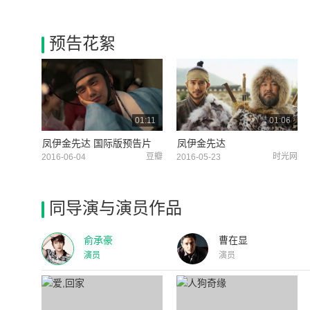
预告花絮
01:11
01:06
凤伊金先达 国际版预告片
凤伊金先达
豆瓣
时光网
2016-06-04
2016-05-23
同导演与演员作品
俞承豪
曹在显
演员
演员