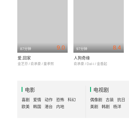
9.0
8.4
87分钟
97分钟
爱,回家
人狗奇缘
金艺芬 / 俞承豪 / 童孝熙
俞承豪 / Dal-i / 金香起
电影
电视剧
喜剧
爱情
动作
恐怖
科幻
偶像剧
古装
抗日
欧美
韩国
港台
内地
美剧
韩剧
杨洋