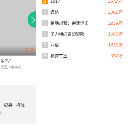
3
1917
2572万
4
误杀
2361万
5
绝地战警：疾速追击
2229万
6
多力特的奇幻冒险
1693万
7
八佰
1432万
7.2
5.7
86分钟
94分钟
8
极速车王
654万
尔吗?
第四课时推理领域
鸡妈鸭仔
吴秀雅 / 金裕贞
俞承豪 / 姜素拉 / 林秀香
崔岷植 / 俞承豪 / 文
番
搞笑
机战
0