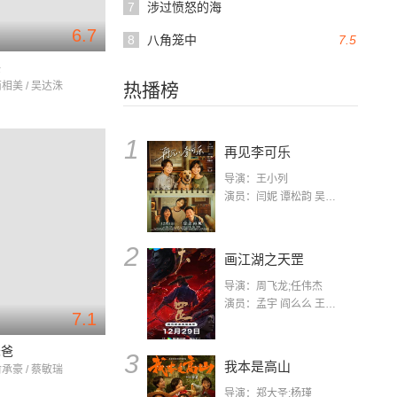
7
涉过愤怒的海
6.7
8
八角笼中
7.5
头
南相美 / 吴达洙
热播榜
1
再见李可乐
导演：王小列
演员：闫妮 谭松韵 吴京 蒋龙 赵小棠 冯雷 李虎城 平安 小七 小可乐
2
画江湖之天罡
导演：周飞龙;任伟杰
演员：孟宇 阎么么 王凯 郭政建 阎萌萌 杨默 高枫 齐斯伽 刘芊含 马程
7.1
爸爸
3
我本是高山
俞承豪 / 蔡敏瑞
导演：郑大圣;杨瑾