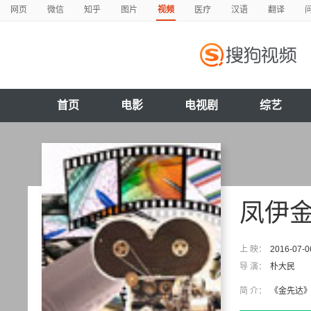
网页
微信
知乎
图片
视频
医疗
汉语
翻译
首页
电影
电视剧
综艺
凤伊
上 映：
2016-07-0
导 演：
朴大民
简 介：
《金先达