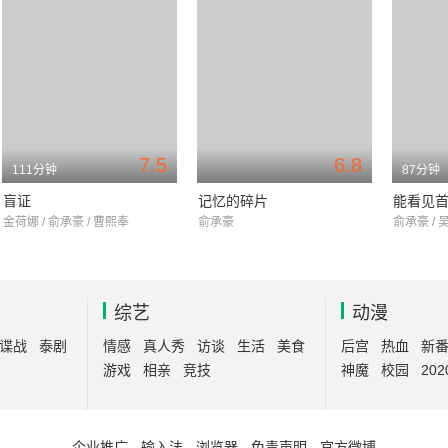
7.5
6.8
111分钟
87分钟
盲证
记忆的碎片
能看见首
金荷娜 / 俞承豪 / 曹熙奉
俞承豪
俞承豪 / 
综艺
动漫
谍战
泰剧
情感
真人秀
访谈
生活
美食
后宫
热血
新
游戏
相亲
竞技
神魔
校园
202
企业推广
-
输入法
-
浏览器
-
免责声明
-
官方微博