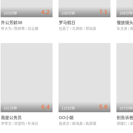
4.2
7.1
103分钟
108分钟
106分钟
外公芳龄38
罗马假日
慢放镜
佟大为 / 陈妍希 / 吕云骢
任昌丁 / 孔炯轸 / 郑尚勋
车太贤 / 
6.4
5.8
101分钟
115分钟
107分钟
我是公务员
GO小姐
别告诉
尹宰文 / 宋昰昀 / 朴海日
高贤贞 / 柳海真 / 高昌锡
郑雄仁 / 