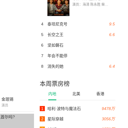
演员：海清 陈永胜 柴烨 王玥婷 万国鹏 美朵达瓦 赵瑞婷 罗解艳 郭莉娜 潘家艳
4
泰坦尼克号
9.5
5
长空之王
6.6
6
坚如磐石
7
年会不能停
8
消失的她
6.4
本周票房榜
内地
北美
香港
金珉锡
演员
1
哈利·波特与魔法石
9478万
2
星际穿越
3056万