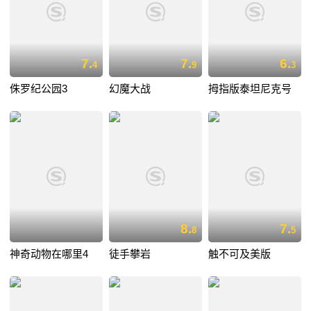
7.
7.
6.
4
9
3
侏罗纪公园3
幻魔大战
拇指版泰坦尼克号
8.
7.
8
5
神奇动物在哪里4
徒手攀岩
触不可及美版