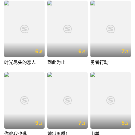
6.
6.
7.
8
9
7
时光尽头的恋人
到此为止
勇者行动
9.
7.
5.
3
1
2
你逃我也逃
地狱男爵1
山羊