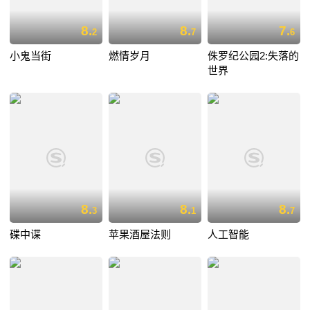
8.
8.
7.
2
7
6
小鬼当街
燃情岁月
侏罗纪公园2:失落的
世界
8.
8.
8.
3
1
7
碟中谍
苹果酒屋法则
人工智能