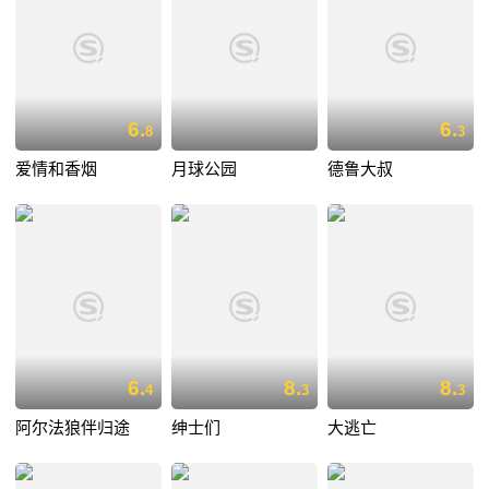
6.
6.
8
3
爱情和香烟
月球公园
德鲁大叔
6.
8.
8.
4
3
3
阿尔法狼伴归途
绅士们
大逃亡