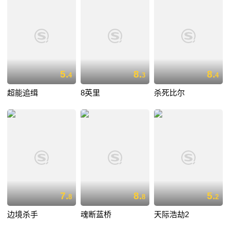
5.
8.
8.
4
3
4
超能追缉
8英里
杀死比尔
7.
8.
5.
8
8
2
边境杀手
魂断蓝桥
天际浩劫2