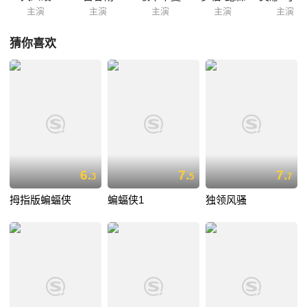
主演
主演
主演
主演
主演
猜你喜欢
6.
7.
7.
3
5
7
拇指版蝙蝠侠
蝙蝠侠1
独领风骚