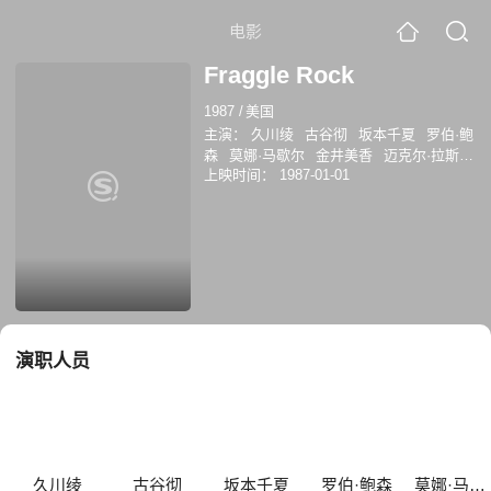
电影
Fraggle Rock
1987
/
美国
主演：
久川绫
古谷彻
坂本千夏
罗伯·鲍
森
莫娜·马歇尔
金井美香
迈克尔·拉斯
上映时间：
1987-01-01
金
约翰·斯蒂芬森
芭芭拉·古德森
汤森·
科尔曼
演职人员
久川绫
古谷彻
坂本千夏
罗伯·鲍森
莫娜·马歇尔