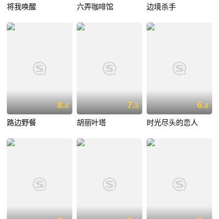
将我唤醒
六弄咖啡馆
边境杀手
8.
7.
6.
0
5
8
路边野餐
胡丽叶塔
时光尽头的恋人