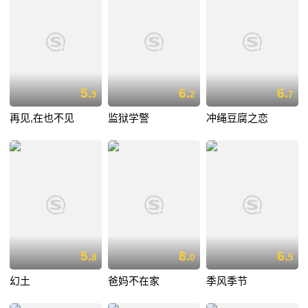
5.
6.
6.
9
2
7
再见,在也不见
监狱学警
冲绳豆腐之恋
5.
8.
6.
8
0
5
幻土
爸妈不在家
季风季节