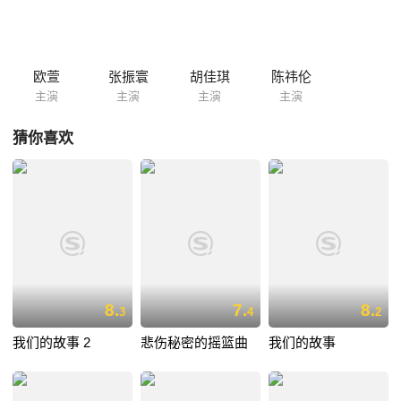
逼自相残杀。神秘人要雨晴选择让谁死..在紧要关头，雨晴被逼做了一个
艰难的抉择…
欧萱
张振寰
胡佳琪
陈祎伦
主演
主演
主演
主演
猜你喜欢
8.
7.
8.
3
4
2
我们的故事 2
悲伤秘密的摇篮曲
我们的故事