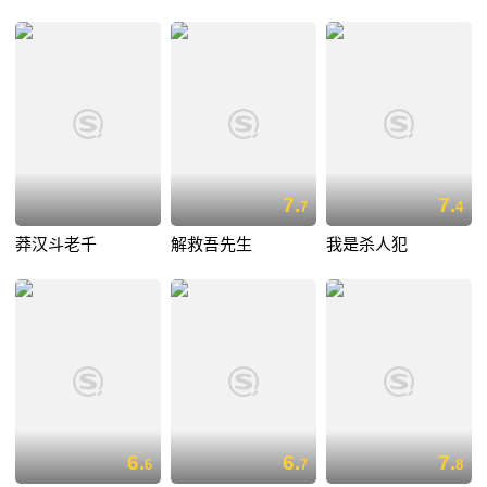
7.
7.
7
4
莽汉斗老千
解救吾先生
我是杀人犯
6.
6.
7.
6
7
8