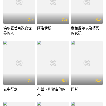
7.
7.
8.
3
4
2
埃尔塞差点改变世
阿洛伊斯
我和厄尔以及将死
界的人
的女孩
7.
8.
8.
6
1
2
云中行走
布兰卡和弹吉他的
妈咪
人