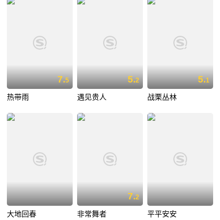
7.
5.
5.
5
2
1
热带雨
遇见贵人
战栗丛林
7.
2
大地回春
非常舞者
平平安安