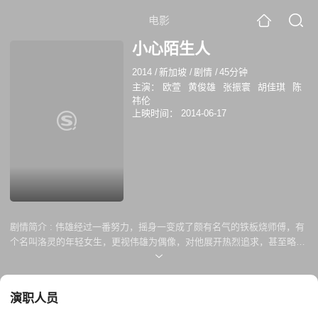
电影
小心陌生人
2014
/
新加坡
/
剧情
/
45分钟
主演：
欧萱
黄俊雄
张振寰
胡佳琪
陈
祎伦
上映时间：
2014-06-17
剧情简介 :
伟雄经过一番努力，摇身一变成了颇有名气的铁板烧师傅，有
个名叫洛灵的年轻女生，更视伟雄为偶像，对他展开热烈追求，甚至略施
小计，住进伟雄家里。雨晴见雄爸与洛灵感情甚好，心里不是滋味，可是
伟雄因为说过，要等过天出狱后才公平竞争，对雨晴始终保持若即若离的
态度。雨晴也始终对过天的入狱自首感到歉疚，和伟雄没有再跨前一步。
演职人员
伟雄与雨晴来接过天出狱，三个好友再度聚首，心中无胜唏嘘.. 伟雄、过
天和雨晴遭神秘人追杀，雨晴落入神秘人手中。过天与伟雄为救雨晴，被