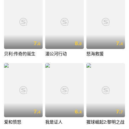
7.
8.
7.
6
0
4
贝利:传奇的诞生
湄公河行动
怒海救援
7.
6.
7.
4
4
7
爱和愤怒
我是证人
猩球崛起2:黎明之战