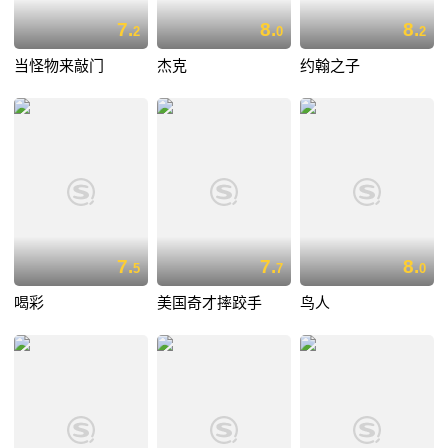
7.
8.
8.
2
0
2
当怪物来敲门
杰克
约翰之子
7.
7.
8.
5
7
0
喝彩
美国奇才摔跤手
鸟人