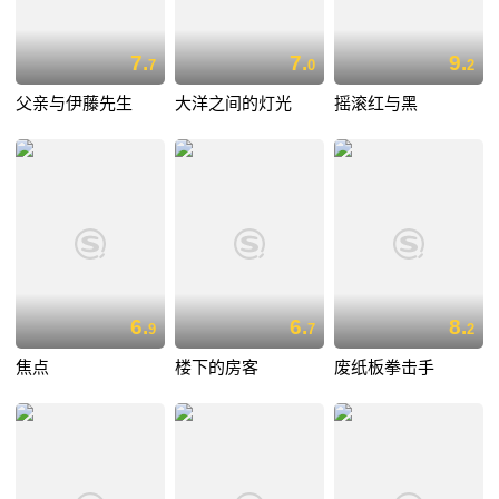
7.
7.
9.
7
0
2
父亲与伊藤先生
大洋之间的灯光
摇滚红与黑
6.
6.
8.
9
7
2
焦点
楼下的房客
废纸板拳击手