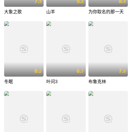
7.
5.
8.
3
2
4
大象之歌
山羊
为你取名的那一天
8.
6.
7.
2
7
9
冬眠
叶问3
布鲁克林