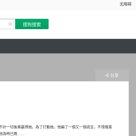
无障碍
分享
不計一切後果贏得她。為了打動她，他編了一個又一個謊言，不惜傷害
他為時已晚……