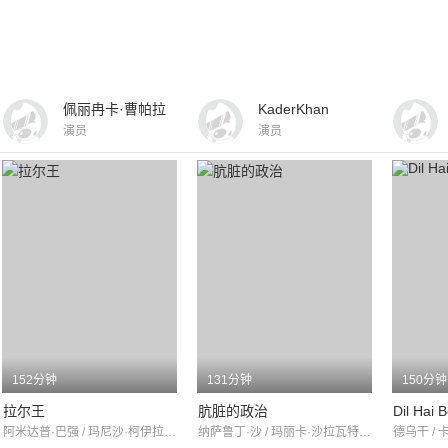
佩丽冉卡·曹帕拉
KaderKhan
演员
演员
152分钟
131分钟
150分钟
拉尔王
肮脏的政治
Dil Hai 
阿米达普·巴强 / 玛尼沙·柯伊拉拉 / 希尔帕·谢蒂
纳萨鲁丁·沙 / 玛丽卡·沙拉瓦特 / 杰奇·史洛夫
德乌干 / 