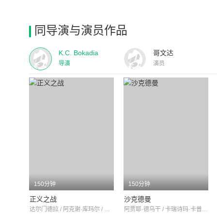
同导演与演员作品
K.C. Bokadia
哥文达
导演
演员
150分钟
150分钟
正义之战
沙克德曼
达尔门德拉 / 阿克谢·库玛尔 / 卡瑞诗玛·卡普尔
阿贾耶·德乌干 / 卡瑞诗玛·卡普尔 / KulbhushanKharbanda