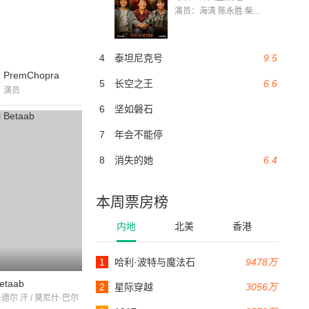
演员：海清 陈永胜 柴烨 王玥婷 万国鹏 美朵达瓦 赵瑞婷 罗解艳 郭莉娜 潘家艳
4
泰坦尼克号
9.5
PremChopra
5
长空之王
6.6
演员
6
坚如磐石
7
年会不能停
8
消失的她
6.4
本周票房榜
内地
北美
香港
1
哈利·波特与魔法石
9478万
Betaab
2
星际穿越
3056万
卡德尔.汗 / 莫尼什·巴尔