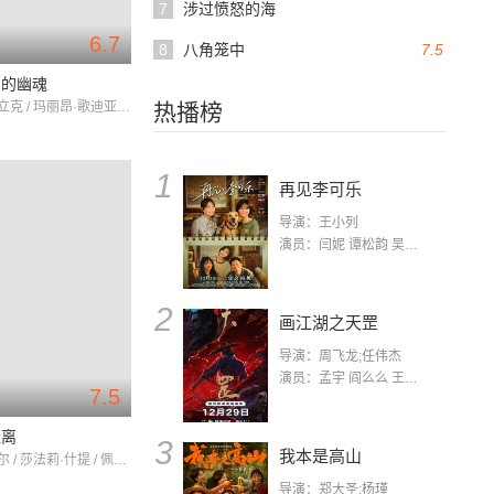
7
涉过愤怒的海
6.7
8
八角笼中
7.5
尔的幽魂
马修·阿马立克 / 玛丽昂·歌迪亚 / 夏洛特·甘斯布
热播榜
1
再见李可乐
导演：王小列
演员：闫妮 谭松韵 吴京 蒋龙 赵小棠 冯雷 李虎城 平安 小七 小可乐
2
画江湖之天罡
导演：周飞龙;任伟杰
演员：孟宇 阎么么 王凯 郭政建 阎萌萌 杨默 高枫 齐斯伽 刘芊含 马程
7.5
距离
3
我本是高山
亚尼·卡普尔 / 莎法莉·什提 / 佩丽冉卡·曹帕拉
导演：郑大圣;杨瑾