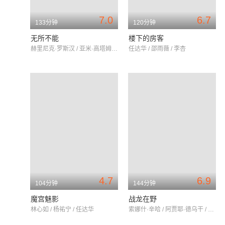
7.0
6.7
133分钟
120分钟
无所不能
楼下的房客
赫里尼克·罗斯汉 / 亚米·高塔姆 / 洛尼特·罗伊
任达华 / 邵雨薇 / 李杏
4.7
6.9
104分钟
144分钟
魔宫魅影
战龙在野
林心如 / 杨祐宁 / 任达华
索娜什·辛哈 / 阿贾耶·德乌干 / 桑尼尔·谢迪