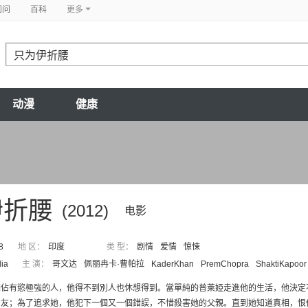
问问
百科
更多
动漫
健康
伊折腰
(2012)
电影
8
地 区：
印度
类 型：
剧情
爱情
惊悚
dia
主 演：
哥文达
佩丽冉卡·曹帕拉
KaderKhan
PremChopra
ShaktiKapoor
個佔有慾極強的人，他得不到別人也休想得到。當單純的普萊婭走進他的生活，他決定
朋友；為了追求她，他犯下一個又一個錯誤，不惜殺害她的父親。直到她知道真相，恨