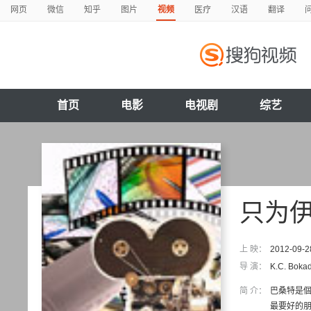
网页
微信
知乎
图片
视频
医疗
汉语
翻译
首页
电影
电视剧
综艺
只为
上 映：
2012-09-2
导 演：
K.C. Boka
简 介：
巴桑特是
最要好的