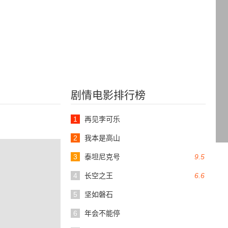
剧情电影排行榜
1
再见李可乐
2
我本是高山
3
泰坦尼克号
9.5
4
长空之王
6.6
5
坚如磐石
6
年会不能停