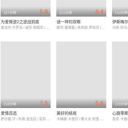
5.8
6.4
137分钟
111分钟
114分钟
为爱叛逆2之逆战到底
谜一样的双眼
伊斯梅
泰戈尔·什罗夫 / 迪莎·帕塔尼 / 马诺杰·巴杰帕伊
妮可·基德曼 / 朱莉娅·罗伯茨 / 迈克尔·凯利
7.5
5.6
216分钟
170分钟
爱情百态
美好的结局
心跳零
萨尔曼·汗 / 玖熹·查瓦拉 / 亚尼·卡普尔
卡琳娜·卡普尔 / 赛义夫·阿里·汗 / 普丽缇·泽塔