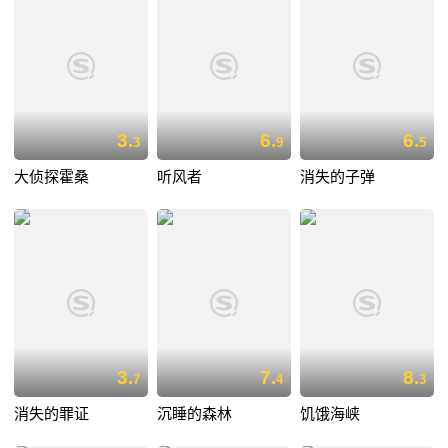
3.
6.
6.
3
9
5
大侦探霍桑
听风者
消失的子弹
3.
7.
8.
7
4
3
消失的罪证
沉睡的森林
饥饿海峡