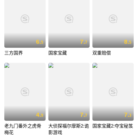
6.
7.
8.
5
7
5
三方国界
国家宝藏
双重赔偿
4.
7.
7.
9
7
3
老九门番外之虎骨
大侦探福尔摩斯2:诡
国家宝藏2:夺宝秘笈
梅花
影游戏