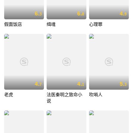
6.
6.
4.
3
8
9
假面饭店
缉魂
心理罪
4.
4.
5.
7
1
3
老虎
法医秦明之致命小
吹哨人
说