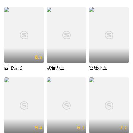
8.
3
西北偏北
我若为王
宫廷小丑
9.
6.
7.
4
1
2