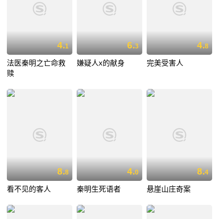
4.
6.
4.
1
3
8
法医秦明之亡命救
嫌疑人x的献身
完美受害人
赎
8.
4.
8.
8
0
4
看不见的客人
秦明生死语者
悬崖山庄奇案