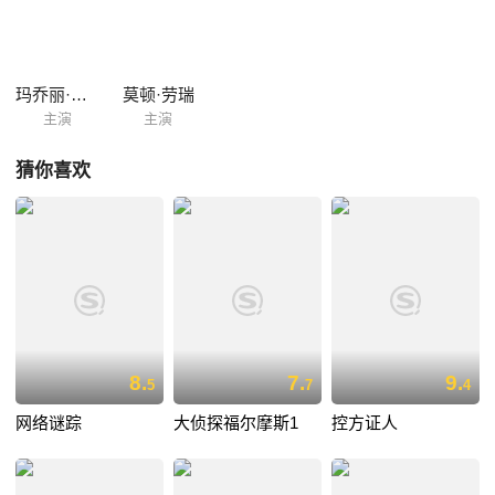
玛乔丽·赖尔登
莫顿·劳瑞
主演
主演
猜你喜欢
8.
7.
9.
5
7
4
网络谜踪
大侦探福尔摩斯1
控方证人