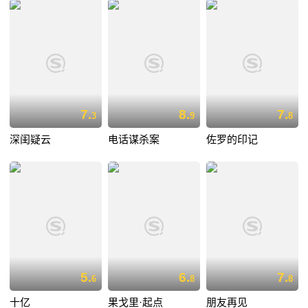
7.
8.
7.
3
9
8
深闺疑云
电话谋杀案
佐罗的印记
5.
6.
7.
6
8
8
十亿
果戈里·起点
朋友再见