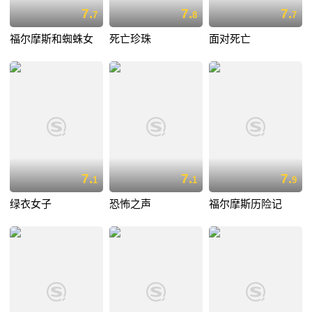
7.
7.
7.
7
8
7
福尔摩斯和蜘蛛女
死亡珍珠
面对死亡
7.
7.
7.
1
1
9
绿衣女子
恐怖之声
福尔摩斯历险记