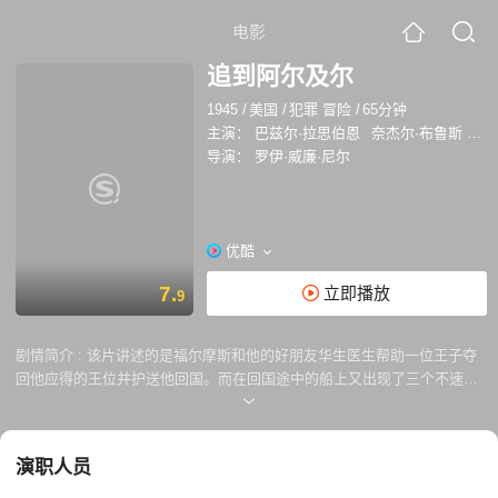
电影
追到阿尔及尔
1945
/
美国
/
犯罪 冒险
/
65分钟
主演：
巴兹尔·拉思伯恩
奈杰尔·布鲁斯
玛
导演：
罗伊·威廉·尼尔
优酷
7.
立即播放
9
剧情简介 :
该片讲述的是福尔摩斯和他的好朋友华生医生帮助一位王子夺
回他应得的王位并护送他回国。而在回国途中的船上又出现了三个不速之
客……
演职人员