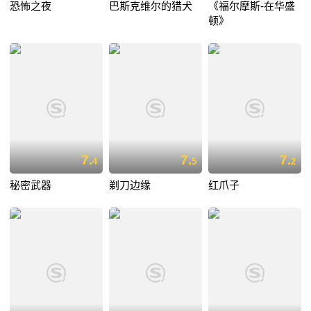
恐怖之夜
巴斯克维尔的猎犬
《福尔摩斯-在华盛
顿》
7.
7.
7.
4
5
2
秘密武器
剃刀边缘
红爪子