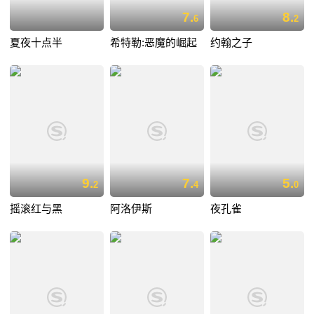
7.
8.
6
2
夏夜十点半
希特勒:恶魔的崛起
约翰之子
9.
7.
5.
2
4
0
摇滚红与黑
阿洛伊斯
夜孔雀