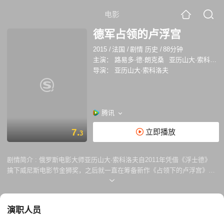
电影
德军占领的卢浮宫
2015
/
法国
/
剧情 历史
/
88分钟
主演：
路易多·德·朗克桑
亚历山大·索科洛夫
导演：
亚历山大·索科洛夫
腾讯
7.
立即播放
3
剧情简介 :
俄罗斯电影大师亚历山大·索科洛夫自2011年凭借《浮士德》
擒下威尼斯电影节金狮奖，之后就一直在筹备新作《占领下的卢浮宫》。
此次索科洛夫将镜头对准巴黎卢浮宫，将时空拽回二战时期，探究纳粹占
领下艺术与政治的内核关联。影片已入围第72届威尼斯电影节金狮奖，蛰
伏四年，俄罗斯电影大师将再度携新作亮相水城，不知能否再夺大奖，但
演职人员
此次作为该片的世界首映，已足够吸引多方关注。 索科洛夫一向热衷于拍
摄历史与权力题材电影，其代表作“权利四部曲”中的三部分别涉及：关于