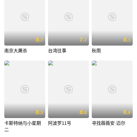
8.
7.
8.
7
7
3
南京大屠杀
台湾往事
秋雨
8.
8.
8.
3
8
8
卡斯特纳与小星期
阿波罗11号
寻找薇薇安·迈尔
二