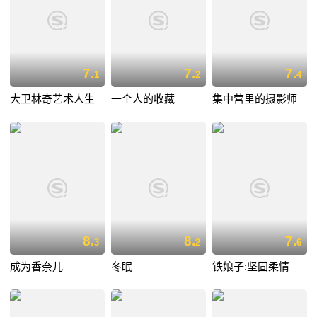
7.
7.
7.
1
2
4
大卫林奇艺术人生
一个人的收藏
集中营里的摄影师
8.
8.
7.
3
2
6
成为香奈儿
冬眠
铁娘子:坚固柔情