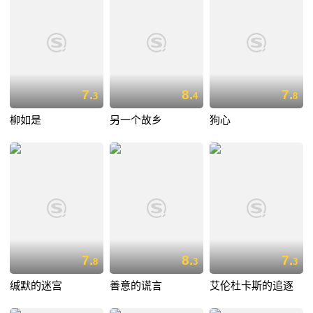
7.
8.
7.
3
4
8
柳如是
另一个故乡
狗心
7.
8.
7.
8
3
3
缄默的迷宫
善意的谎言
艾伦杜卡斯的追逐