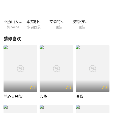
希特勒的《莫洛赫》、描写列宁的《遗忘列宁》以及有关日本裕仁天皇的
《太阳》。而作为艺术爱好者的索科洛夫对文化收藏宝库的博物馆也是情
有独钟，早在其2002的名作《俄罗斯方舟》中就曾取景圣彼得堡冬宫博物
馆。此次新作《占领下的卢浮宫》更是直接将镜头对准世界四大博物馆之
亚历山大·索科洛夫
本杰明·乌策拉特
文森特·内梅斯
皮特·罗特兹克
首的法国卢浮宫，定将上演一场有关艺术、政治与文化的历...
饰 voice
饰 弗朗茨·沃尔夫·梅特涅
主演
主演
猜你喜欢
7.
7.
7.
2
7
5
兰心大剧院
芳华
喝彩