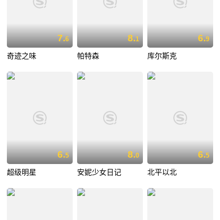
7.
8.
6.
6
1
9
奇迹之味
帕特森
库尔斯克
6.
8.
6.
5
0
5
超级明星
安妮少女日记
北平以北