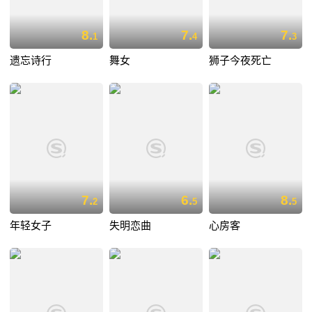
8.
7.
7.
1
4
3
遗忘诗行
舞女
狮子今夜死亡
7.
6.
8.
2
5
5
年轻女子
失明恋曲
心房客