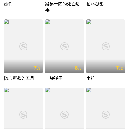
她们
路易十四的死亡纪
柏林孤影
事
7.
8.
7.
9
3
2
随心所欲的五月
一袋弹子
宝拉