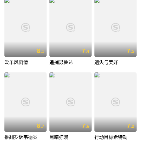
8.
7.
7.
1
4
5
爱乐风雨情
追捕聂鲁达
遗失与美好
8.
7.
7.
7
6
2
推翻罗诉韦德案
黑暗弥漫
行动目标希特勒