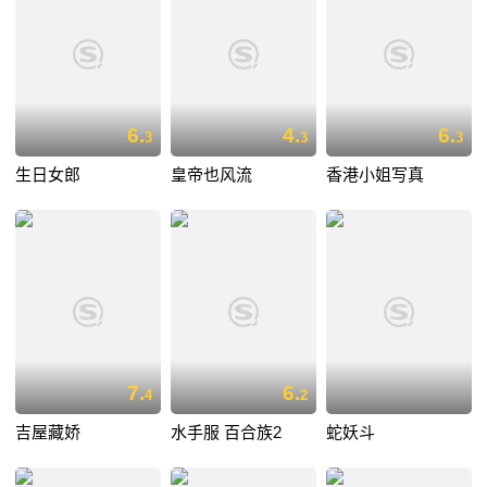
6.
4.
6.
3
3
3
生日女郎
皇帝也风流
香港小姐写真
7.
6.
4
2
吉屋藏娇
水手服 百合族2
蛇妖斗