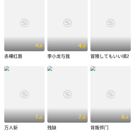
4.
4.
6
3
赤裸红唇
李小龙与我
冒険してもいい頃2
7.
7.
6.
2
3
6
万人斩
残缺
背叛师门