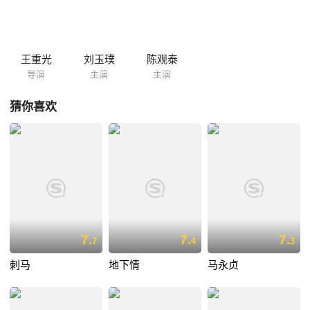
素贞深夜写下遗书，只身前去找木发和月仙报仇……
王重光
刘玉璞
陈观泰
导演
主演
主演
猜你喜欢
7.
7.
7.
7
4
3
刺马
地下情
马永贞