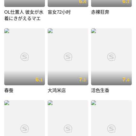
6.
6.
4
1
OL仕置人 彼女が水
盲女72小时
赤裸狂奔
着にきがえるマエ
6.
7.
7.
1
1
6
春蚕
大鸿米店
活色生香