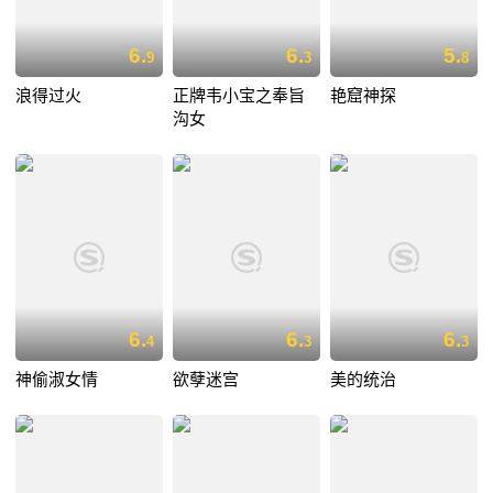
6.
6.
5.
9
3
8
浪得过火
正牌韦小宝之奉旨
艳窟神探
沟女
6.
6.
6.
4
3
3
神偷淑女情
欲孽迷宫
美的统治