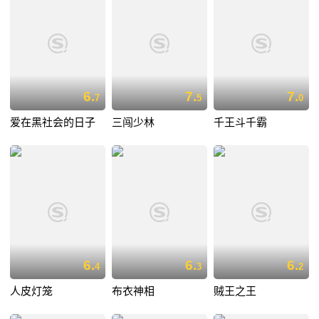
6.
7.
7.
7
5
0
爱在黑社会的日子
三闯少林
千王斗千霸
6.
6.
6.
4
3
2
人皮灯笼
布衣神相
贼王之王