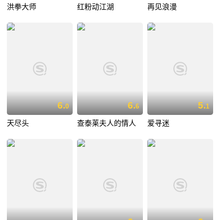
洪拳大师
红粉动江湖
再见浪漫
6.
6.
5.
0
6
1
天尽头
查泰莱夫人的情人
爱寻迷