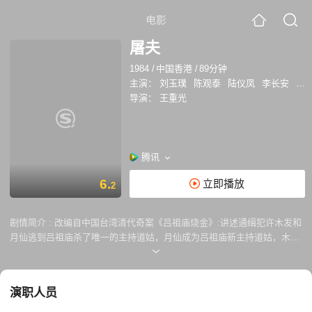
电影
屠夫
1984
/
中国香港
/
89分钟
主演：
刘玉璞
陈观泰
陆仪凤
李长安
江
导演：
王重光
腾讯
6.
立即播放
2
剧情简介 :
改编自中国台湾清代奇案《吕祖庙烧金》:讲述通缉犯许木发和
月仙逃到吕祖庙杀了唯一的主持道姑，月仙成为吕祖庙新主持道姑，木发
做了偷猪卖的屠夫。某日，木发看上和儿子相依为命的良家少妇素贞，势
在得到素贞，于是让月仙设计安排素贞来吕祖庙烧金，月仙在茶水中下迷
药后木发迷奸了素贞，此后木发以素贞儿子性命相胁赖上素真。一次清
演职人员
晨，木发从素贞家出来被邻居目睹，一时流言四起，靠针线活买卖维生的
素贞再也没法儿换到钱谋生。恰在此时，素贞外出失踪两年的丈夫归来，