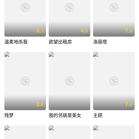
6.
4.
7.
3
0
8
温柔地杀我
欲望出租房
洛丽塔
3.
7.
6
4
残梦
我的邻居是美女
主顾