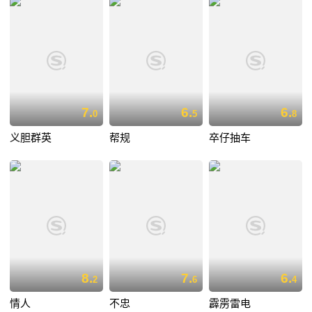
7.
6.
6.
0
5
8
义胆群英
帮规
卒仔抽车
8.
7.
6.
2
6
4
情人
不忠
霹雳雷电