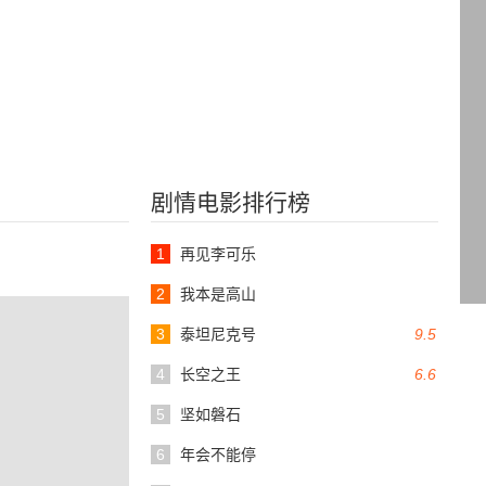
剧情电影排行榜
1
再见李可乐
2
我本是高山
3
泰坦尼克号
9.5
4
长空之王
6.6
5
坚如磐石
6
年会不能停