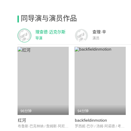
同导演与演员作品
理查德·迈克尔斯
查理·辛
导演
演员
96分钟
94分钟
红河
backfieldinmotion
布鲁斯·巴克林纳 / 詹姆斯·阿尼斯 / 格雷戈里·哈里森
罗西妮·巴尔 / 汤姆·阿诺德 / 考林·加普