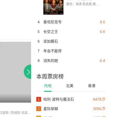
演员：海清 陈永胜 柴烨 王玥婷 万国鹏 美朵达瓦 赵瑞婷 罗解艳 郭莉娜 潘家艳
4
泰坦尼克号
9.5
5
长空之王
6.6
6
坚如磐石
7
年会不能停
8
消失的她
6.4
本周票房榜
内地
北美
香港
1
哈利·波特与魔法石
9478万
100分钟
94分钟
atriumphofthehearttherickybellstory
拳王心
2
星际穿越
3056万
萨莉·斯特拉瑟斯 / 詹姆斯·伍兹 / 兰蒂·海勒
马里奥·范·皮布尔斯 / 苏珊·鲁坦 / LaneR.Davis