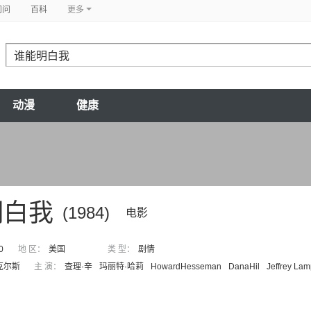
问问
百科
更多
动漫
健康
明白我
(1984)
电影
0
地 区：
美国
类 型：
剧情
克尔斯
主 演：
查理·辛
玛丽特·哈莉
HowardHesseman
DanaHil
Jeffrey Lam