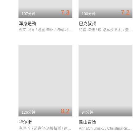
7.3
7.2
107分钟
100分钟
浑身是劲
巴克叔叔
凯文·贝肯 / 洛里·辛格 / 约翰·利思戈
约翰·坎迪 / 珍·路易莎·凯利 / 盖比·霍夫曼
8.2
126分钟
94分钟
华尔街
熊山冒险
查理·辛 / 迈克尔·道格拉斯 / 达丽尔·汉纳
AnnaChlumsky / ChristinaRicci / 戴安娜·斯卡尔维德