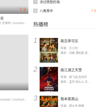
7
涉过愤怒的海
7.9
8
八角笼中
7.5
要说
克里斯蒂安·史莱特 / AnnieRoss / AndyRomano
热播榜
1
再见李可乐
导演：王小列
演员：闫妮 谭松韵 吴京 蒋龙 赵小棠 冯雷 李虎城 平安 小七 小可乐
2
画江湖之天罡
导演：周飞龙;任伟杰
演员：孟宇 阎么么 王凯 郭政建 阎萌萌 杨默 高枫 齐斯伽 刘芊含 马程
花
3
我本是高山
TorsteinHlmebakk / LiseFjeldstad / KarolineWaal
导演：郑大圣;杨瑾