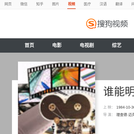
网页
微信
知乎
图片
视频
医疗
汉语
翻译
首页
电影
电视剧
综艺
谁能
上 映：
1984-10-3
导 演：
理查德·迈