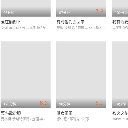
7.3
95分钟
97分钟
102分钟
爱在榆树下
有时他们会回来
我有话
安妮·海伍德 / 马克·莱斯特 / 莫妮卡·格瑞托
提姆·麦锡森 / 布鲁克·亚当斯 / 罗伯特·拉斯勒
6.3
8.1
120分钟
98分钟
79分钟
菜鸟霹雳胆
湘女萧萧
欲火之
克林特·伊斯特伍德 / 查理·辛 / 劳尔·胡里亚
娜仁花 / 邓晓光 / 张愚