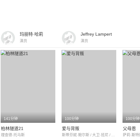
玛丽特·哈莉
Jeffrey Lampert
演员
演员
141分钟
100分钟
100分钟
柏林隧道21
爱与背叛
父母恩
理查德·托马斯
斯蒂芬妮·鲍尔斯 / 大卫·班尼 / 阿曼达·彼得森