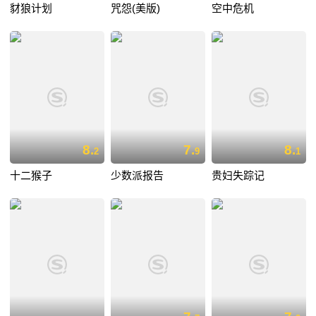
豺狼计划
咒怨(美版)
空中危机
8.
7.
8.
2
9
1
十二猴子
少数派报告
贵妇失踪记