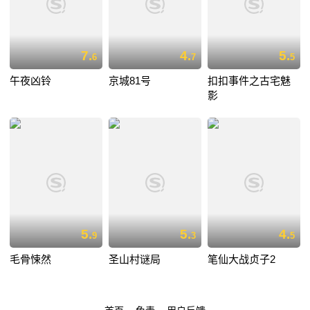
7.
4.
5.
6
7
5
午夜凶铃
京城81号
扣扣事件之古宅魅
影
5.
5.
4.
9
3
5
毛骨悚然
圣山村谜局
笔仙大战贞子2