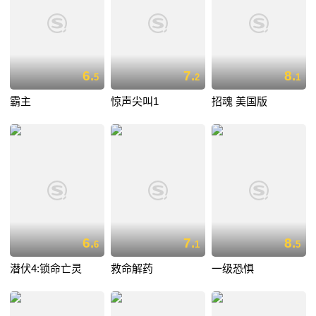
6.
7.
8.
5
2
1
霸主
惊声尖叫1
招魂 美国版
6.
7.
8.
6
1
5
潜伏4:锁命亡灵
救命解药
一级恐惧