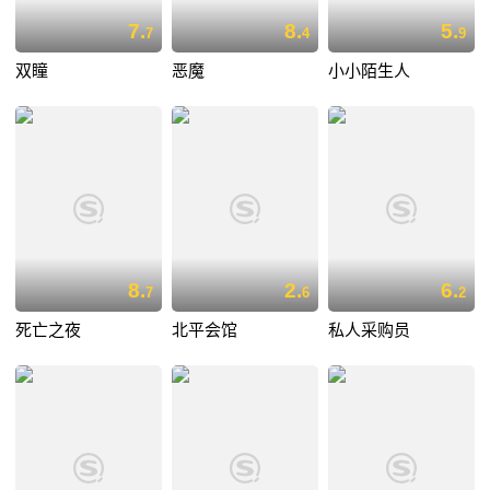
7.
8.
5.
7
4
9
双瞳
恶魔
小小陌生人
8.
2.
6.
7
6
2
死亡之夜
北平会馆
私人采购员