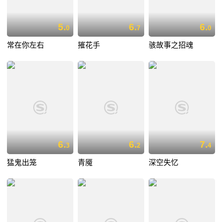
5.
6.
6.
0
7
0
常在你左右
摧花手
骇故事之招魂
6.
6.
7.
3
2
4
猛鬼出笼
青魇
深空失忆