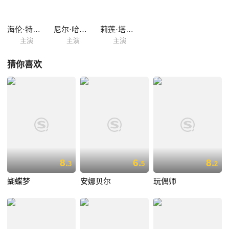
海伦·特威尔翠丝
尼尔·哈弥尔顿
莉莲·塔斯曼
主演
主演
主演
猜你喜欢
8.
6.
8.
3
5
2
蝴蝶梦
安娜贝尔
玩偶师