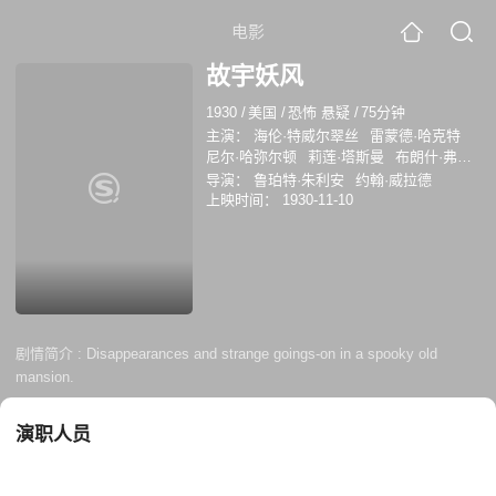
电影
故宇妖风
1930
/
美国
/
恐怖 悬疑
/
75分钟
主演：
海伦·特威尔翠丝
雷蒙德·哈克特
尼尔·哈弥尔顿
莉莲·塔斯曼
布朗什·弗雷
德里克
蒙塔古·洛夫
劳伦斯·格兰特
伊丽
导演：
鲁珀特·朱利安
约翰·威拉德
莎白·帕特森
让·赫肖尔特
西奥多·范·艾尔
上映时间：
1930-11-10
兹
剧情简介 :
Disappearances and strange goings-on in a spooky old
mansion.
演职人员