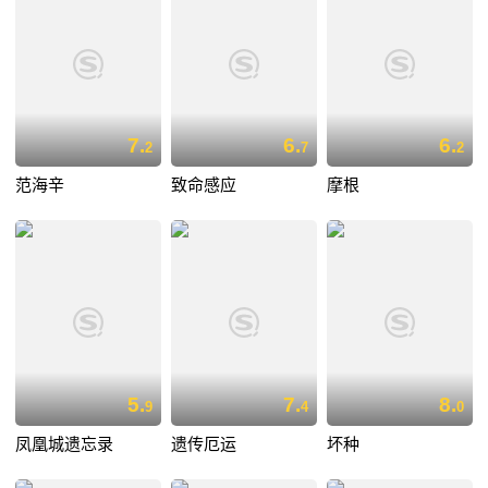
7.
6.
6.
2
7
2
范海辛
致命感应
摩根
5.
7.
8.
9
4
0
凤凰城遗忘录
遗传厄运
坏种