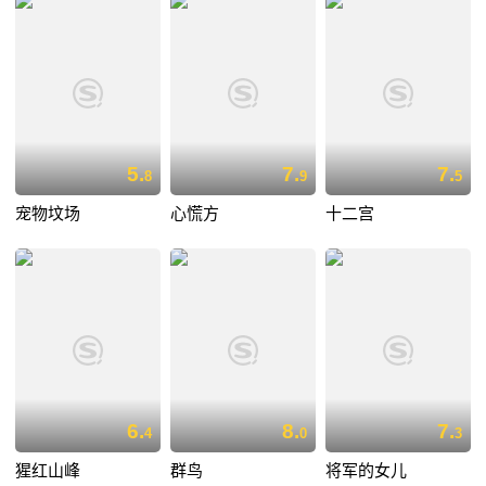
5.
7.
7.
8
9
5
宠物坟场
心慌方
十二宫
6.
8.
7.
4
0
3
猩红山峰
群鸟
将军的女儿