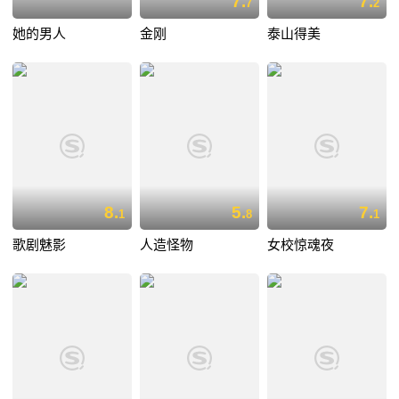
7.
7.
7
2
她的男人
金刚
泰山得美
8.
5.
7.
1
8
1
歌剧魅影
人造怪物
女校惊魂夜