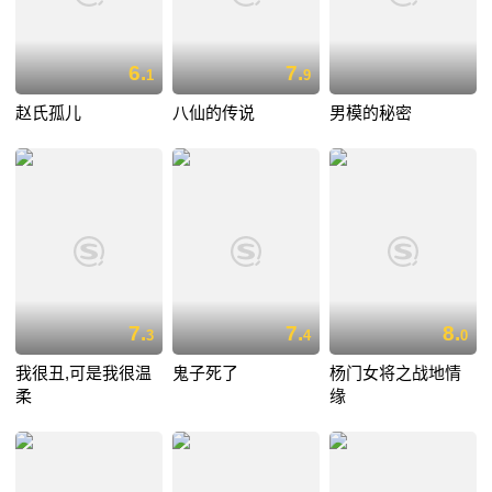
6.
7.
1
9
赵氏孤儿
八仙的传说
男模的秘密
7.
7.
8.
3
4
0
我很丑,可是我很温
鬼子死了
杨门女将之战地情
柔
缘