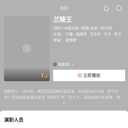
电影
兰陵王
1995
/
中国大陆
/
剧情 战争
/
95分钟
主演：
宁静
杨丽萍
王学圻
宁才
罗兰佐·卡伦德
导演：
胡雪桦
电影网
7.
立即播放
1
剧情简介 :
古时候，我国西南边陲的某部落。年轻英俊的兰陵（罗兰佐
饰）是凤凰族部落女首领（杨丽萍 饰）的儿子，深受姑娘们的青睐，特别
是聪慧美丽的英英（宁静 饰）更是深爱着他。为抵御邻近黑鹰部落的觊
觎，凤凰族人希望有一个骁勇善战的男首领。几年后，兰陵率族人杀向敌
阵，黑鹰首领（宁才 饰 ）却以兰陵长相太漂亮不具备男子气概拒绝与他
演职人员
交战。黑鹰部落俘获凤凰族全部男女老幼，将择日处死。兰陵之母无奈提
出用全族女人的贞操换取男人们的性命。羞愧难当的兰陵自沉湖底，受神