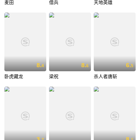
麦田
借兵
天地英雄
8.
8.
6.
4
6
5
卧虎藏龙
梁祝
杀人者唐斩
3.
8.
7
1