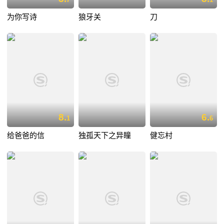
为你写诗
狼牙关
刀
8.
6.
1
6
给爸爸的信
独孤天下之异瞳
健忘村