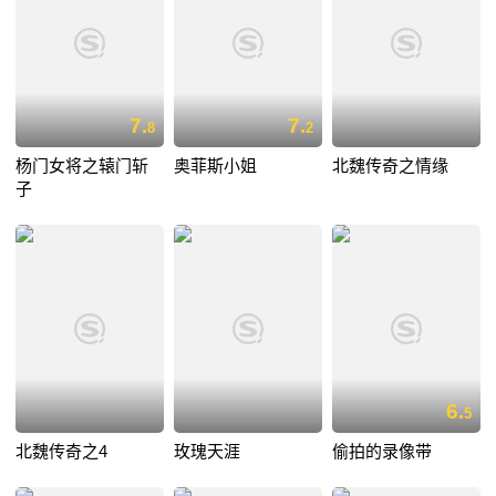
7.
7.
8
2
杨门女将之辕门斩
奥菲斯小姐
北魏传奇之情缘
子
6.
5
北魏传奇之4
玫瑰天涯
偷拍的录像带