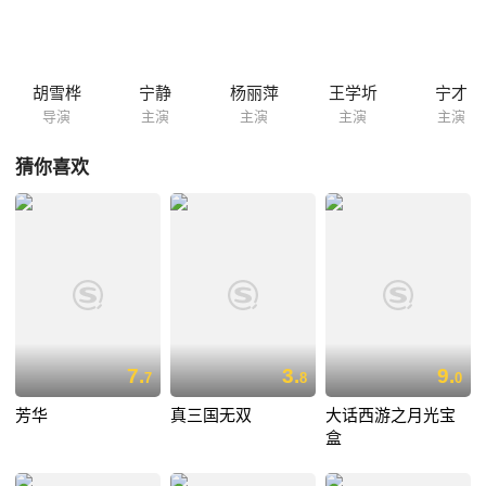
启发，再现人间的兰陵面目狰狞，性情也变成了嗜血成性的野兽。他骁勇
善战、杀人如麻。兰陵的母亲临终前，将一腔热血喷向兰陵，从此，兰陵
恢复了善良的本性…… 本片获1995年美国洛彬矶圣克拉里达国际电影节
最佳外语片奖及1995年第15届夏威夷国际电影节最佳摄影奖。
胡雪桦
宁静
杨丽萍
王学圻
宁才
导演
主演
主演
主演
主演
猜你喜欢
7.
3.
9.
7
8
0
芳华
真三国无双
大话西游之月光宝
盒