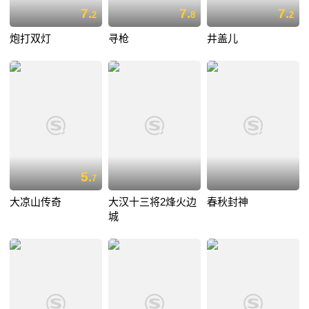
7.
7.
7.
2
8
2
炮打双灯
寻枪
井盖儿
5.
7
大凉山传奇
大汉十三将2烽火边
春秋封神
城