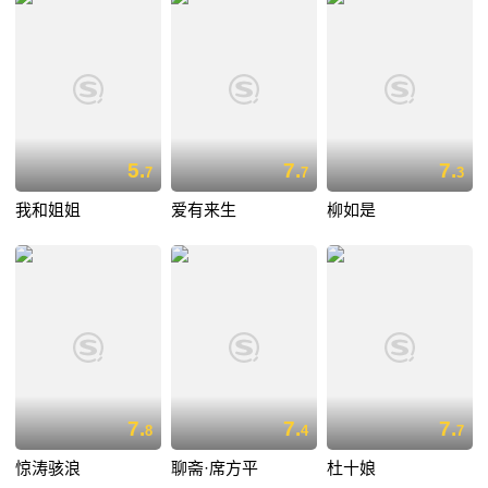
5.
7.
7.
7
7
3
我和姐姐
爱有来生
柳如是
7.
7.
7.
8
4
7
惊涛骇浪
聊斋·席方平
杜十娘