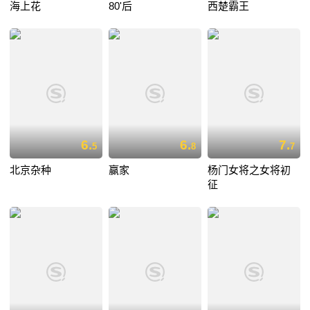
海上花
80'后
西楚霸王
6.
6.
7.
5
8
7
北京杂种
赢家
杨门女将之女将初
征