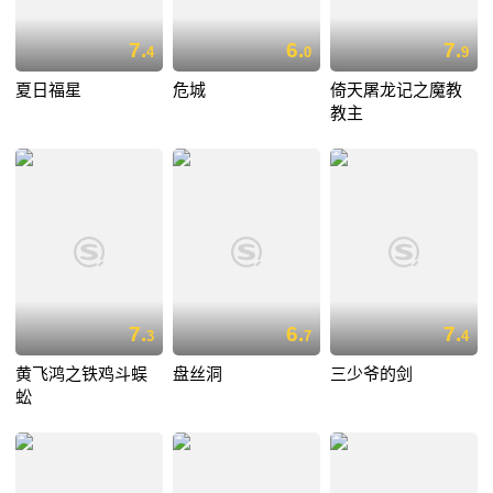
7.
6.
7.
4
0
9
夏日福星
危城
倚天屠龙记之魔教
教主
7.
6.
7.
3
7
4
黄飞鸿之铁鸡斗蜈
盘丝洞
三少爷的剑
蚣