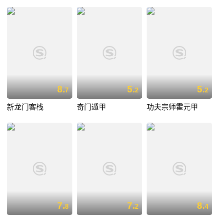
8.
5.
5.
7
2
2
新龙门客栈
奇门遁甲
功夫宗师霍元甲
7.
7.
8.
8
2
4