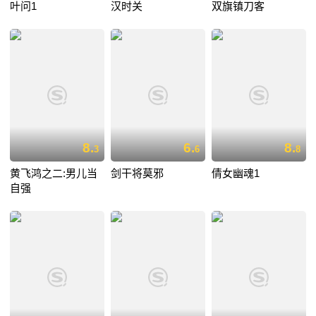
叶问1
汉时关
双旗镇刀客
8.
6.
8.
3
6
8
黄飞鸿之二:男儿当
剑干将莫邪
倩女幽魂1
自强