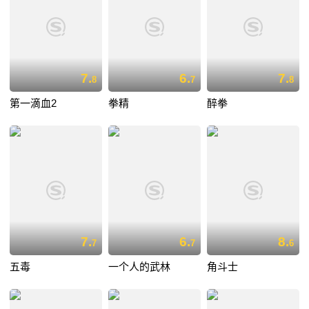
7.
6.
7.
8
7
8
第一滴血2
拳精
醉拳
7.
6.
8.
7
7
6
五毒
一个人的武林
角斗士