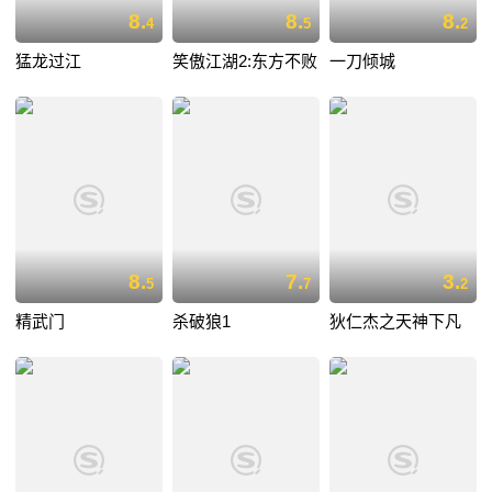
8.
8.
8.
4
5
2
猛龙过江
笑傲江湖2:东方不败
一刀倾城
8.
7.
3.
5
7
2
精武门
杀破狼1
狄仁杰之天神下凡