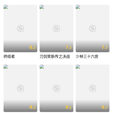
8.
7.
7.
2
5
7
终结者
刀剑笑新传之决战
少林三十六房
8.
8.
6.
3
1
7