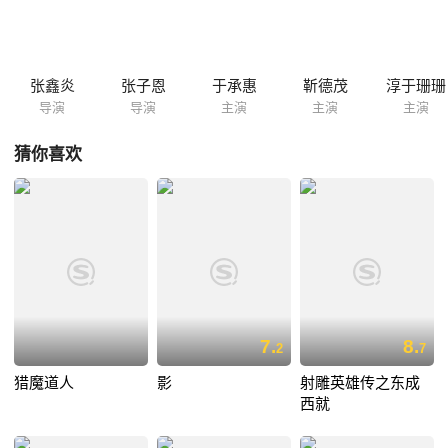
弟。不久，段王爷迎马义入府，见其眼瞎但剑术依旧出神入化，便假以“恩
公”相待，利用他先除掉了柳王爷。段王爷派杀手阻截李王爷，不成，转而
欲杀其女真真（万琼）时，真真被恰好路过的马义救下。段王爷听闻，又
生诡计，此时真真与马义已生出情愫。
张鑫炎
张子恩
于承惠
靳德茂
淳于珊珊
导演
导演
主演
主演
主演
猜你喜欢
7.
8.
2
7
猎魔道人
影
射雕英雄传之东成
西就