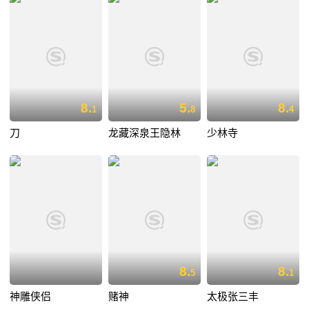
8.
5.
8.
1
8
4
刀
龙藏深泉王隐林
少林寺
8.
8.
5
1
神雕侠侣
赌神
太极张三丰