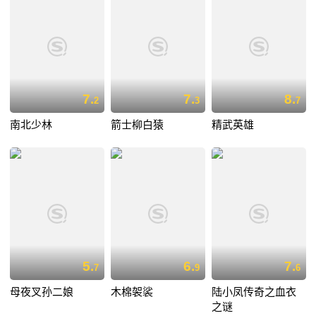
7.
7.
8.
2
3
7
南北少林
箭士柳白猿
精武英雄
5.
6.
7.
7
9
6
母夜叉孙二娘
木棉袈裟
陆小凤传奇之血衣
之谜