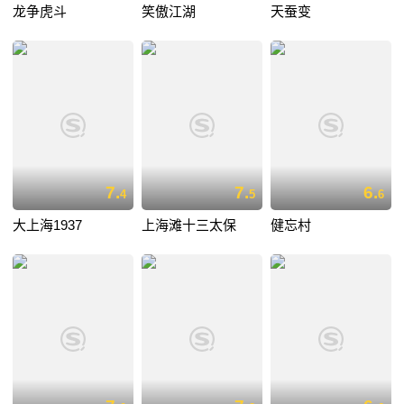
龙争虎斗
笑傲江湖
天蚕变
7.
7.
6.
4
5
6
大上海1937
上海滩十三太保
健忘村