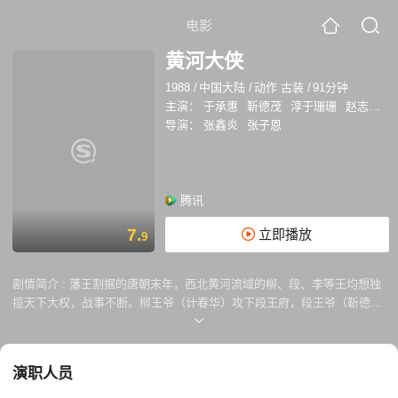
电影
黄河大侠
1988
/
中国大陆
/
动作 古装
/
91分钟
主演：
于承惠
靳德茂
淳于珊珊
赵志刚
导演：
张鑫炎
张子恩
腾讯
7.
立即播放
9
剧情简介 :
藩王割据的唐朝末年，西北黄河流域的柳、段、李等王均想独
揽天下大权，战事不断。柳王爷（计春华）攻下段王府，段王爷（靳德
茂）弃府逃命时被黄河大侠马义（于承惠）救下，随后马义所在的村寨被
柳王爷率兵血洗。这一切都被李王爷（赵志刚）看在眼里。马义结识江湖
艺人车天（淳于珊珊），后者见他武艺高强，便怂恿他设场卖艺，敛下不
演职人员
少钱财。 李王爷派人游说马义，想将其收在麾下，不成后将其双眼毒瞎，
马义误以为此事系车天所为，想杀之解恨，误会解除后两人成为生死兄