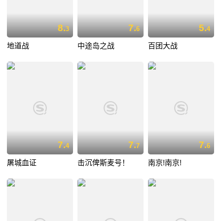
8.
7.
5.
3
6
4
地道战
中途岛之战
百团大战
7.
7.
7.
4
7
6
屠城血证
击沉俾斯麦号！
南京!南京!