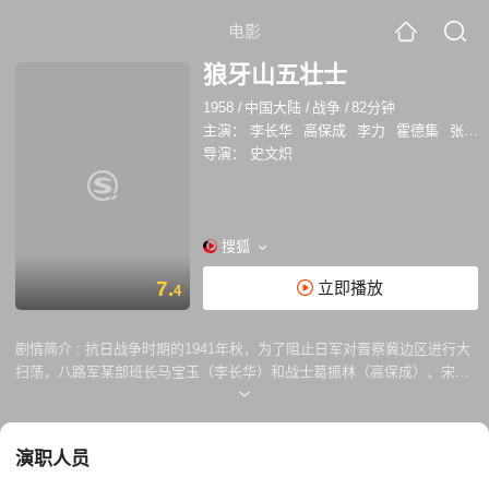
电影
狼牙山五壮士
1958
/
中国大陆
/
战争
/
82分钟
主演：
李长华
高保成
李力
霍德集
张怀志
导演：
史文炽
搜狐
7.
立即播放
4
剧情简介 :
抗日战争时期的1941年秋，为了阻止日军对晋察冀边区进行大
扫荡，八路军某部班长马宝玉（李长华）和战士葛振林（高保成）、宋学
义（李力）、胡福才（霍德集）、胡德林（张怀志）五人接受任务登上狼
牙山棋盘陀主峰。 日军以三千兵力猛攻狼牙山，五位战士不畏势单力薄，
凭借居高临下的有利地形，与拥有飞机、大炮的日军展开顽强的战斗：日
演职人员
军连续发起三次猛烈的冲锋，均被他们击退，胜利地完成了牵制日军的任
务。弹尽粮绝之时，五位战士也没放弃与日军进行搏杀，战斗到最后一