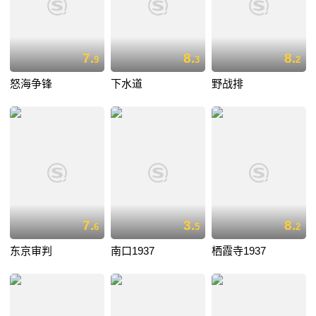
7.
8.
8.
9
3
2
怒海争锋
下水道
野战排
7.
3.
8.
6
5
2
东京审判
南口1937
栖霞寺1937