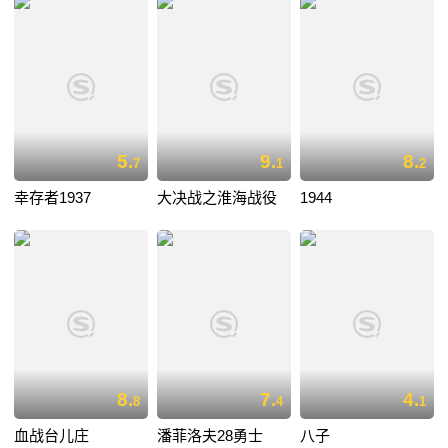
5.
9.
8.
7
1
2
幸存者1937
大决战之淮海战役
1944
8.
7.
4.
8
4
1
血战台儿庄
潘菲洛夫28勇士
八子