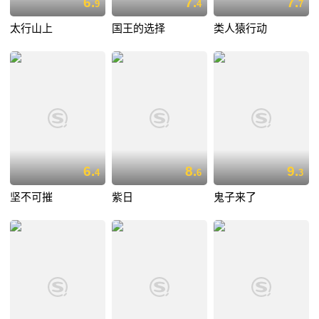
6.
7.
7.
9
4
7
太行山上
国王的选择
类人猿行动
6.
8.
9.
4
6
3
坚不可摧
紫日
鬼子来了