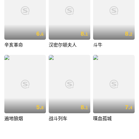
6.
8.
8.
6
1
2
辛亥革命
汉密尔顿夫人
斗牛
5.
8.
7.
8
1
4
遍地狼烟
战斗列车
喋血孤城