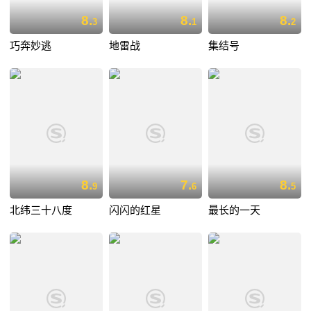
8.
8.
8.
3
1
2
巧奔妙逃
地雷战
集结号
8.
7.
8.
9
6
5
北纬三十八度
闪闪的红星
最长的一天