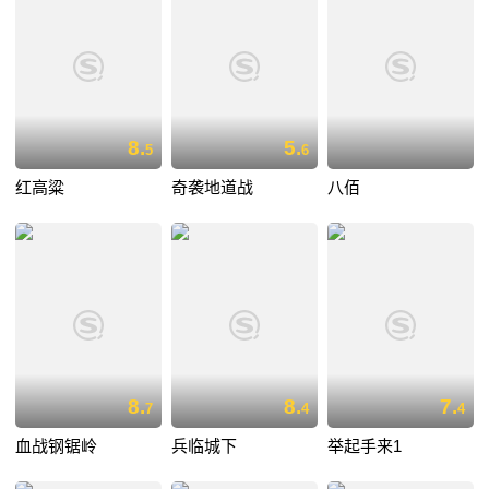
8.
5.
5
6
红高粱
奇袭地道战
八佰
8.
8.
7.
7
4
4
血战钢锯岭
兵临城下
举起手来1