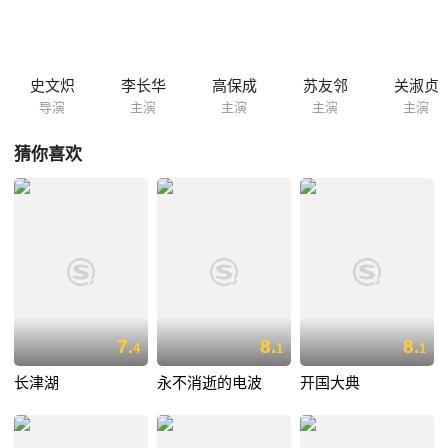
刻。
史文炽
李长华
高保成
苏友邻
关淑贞
导演
主演
主演
主演
主演
猜你喜欢
7.
8.
8.
4
1
1
长津湖
永不消逝的电波
开国大典