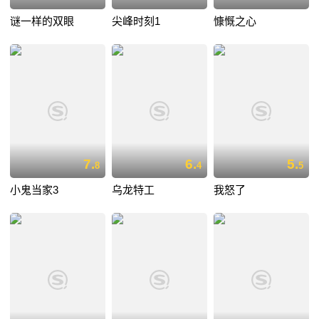
谜一样的双眼
尖峰时刻1
慷慨之心
7.
6.
5.
8
4
5
小鬼当家3
乌龙特工
我怒了