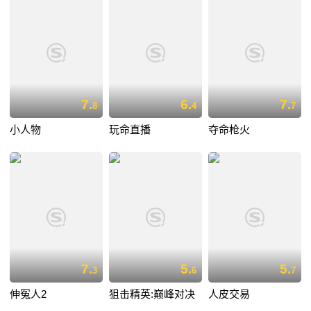
7.
6.
7.
8
4
7
小人物
玩命直播
夺命枪火
7.
5.
5.
3
6
7
伸冤人2
狙击精英:巅峰对决
人皮交易