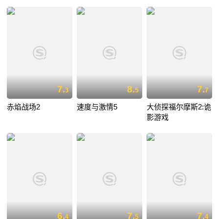
7.
8.
7.
3
5
7
赤焰战场2
速度与激情5
大侦探福尔摩斯2:诡
影游戏
6.
7.
7.
4
5
4