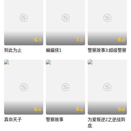
6.
7.
8.
9
5
0
到此为止
蝙蝠侠1
警察故事3:超级警察
6.
8.
5.
6
2
8
真命天子
警察故事
为爱叛逆2之逆战到
底