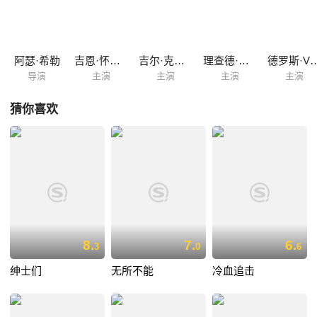
阿瑟·希勒
吉恩·怀尔德
吉尔·克雷伯格
理查德·普赖尔
德罗斯·V·
导演
主演
主演
主演
主演
猜你喜欢
8.
7.
6.
3
0
6
绅士们
无所不能
冷血追击