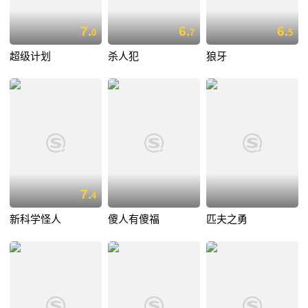
7.
6.
6.
0
7
5
超级计划
杀人犯
狼牙
7.
4
新科学怪人
傻人有傻福
匹夫之勇