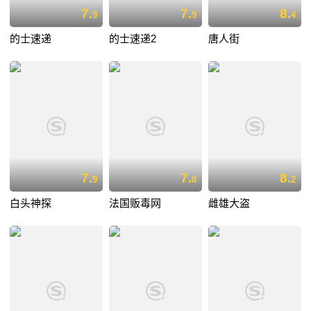
7.
7.
8.
9
9
4
的士速递
的士速递2
唐人街
7.
7.
8.
9
8
2
白头神探
法国贩毒网
雌雄大盗