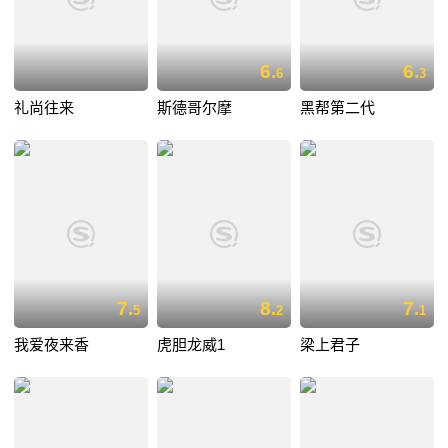
6.
6.
6
3
礼尚往来
斯德哥尔摩
黑帮第二代
7.
8.
7.
5
2
1
我爱夜来香
虎胆龙威1
梁上君子