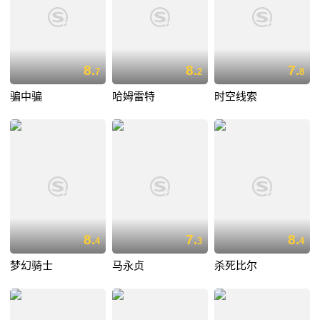
8.
8.
7.
7
2
8
骗中骗
哈姆雷特
时空线索
8.
7.
8.
4
3
4
梦幻骑士
马永贞
杀死比尔