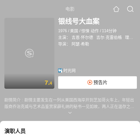
电影
银线号大血案
1976
/
美国
/
惊悚 动作
/
114分钟
主演：
吉恩·怀尔德
吉尔·克雷伯格
理查德·普赖尔
导演：
阿瑟·希勒
时光网
7.
预告片
4
剧情简介 :
剧情主要发生在一列从美国西海岸开到芝加哥火车上，年轻出
版商乔治克威与艺术品鉴赏家薜礼纳的秘书一见如故，两人正在温存之
际，车窗外却抛下薜礼纳的尸体，乔治因而卷入凶徒的追杀之中。而潜伏
在火车上的联邦密探史威知道薜教授被杀的真相，亦遭势力庞大的罗杰杀
害。雪球越滚越大，最后失控的火车头竟然撞进火车站之中。导演阿瑟·希
演职人员
勒拍出了紧凑俐落的气氛，高潮一波未平一波又起，压轴的火车大灾难在
二十年前更是令人看得目定口呆的精彩特技场面。