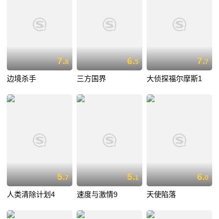
7.
6.
7.
8
5
7
边境杀手
三方国界
大侦探福尔摩斯1
5.
5.
6.
7
1
0
人类清除计划4
速度与激情9
天使陷落