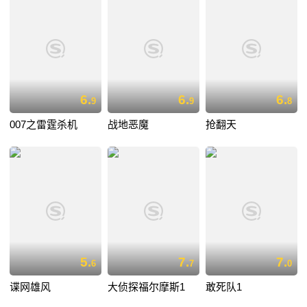
6.
6.
6.
9
9
8
007之雷霆杀机
战地恶魔
抢翻天
5.
7.
7.
6
7
0
谍网雄风
大侦探福尔摩斯1
敢死队1