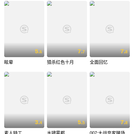
5.
7.
7.
6
7
8
眩晕
猎杀红色十月
全面回忆
3.
5.
7.
4
5
8
素人特工
水啸雾都
007:大战皇家赌场