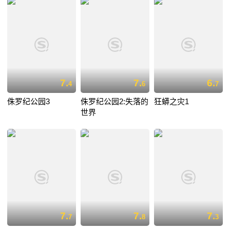
7.
7.
6.
4
6
7
侏罗纪公园3
侏罗纪公园2:失落的
狂蟒之灾1
世界
7.
7.
7.
7
8
3