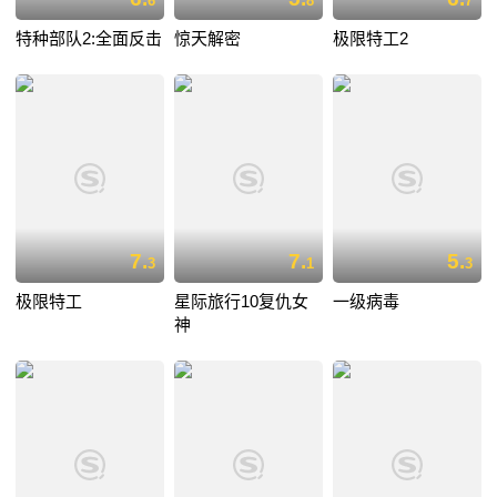
6
8
7
特种部队2:全面反击
惊天解密
极限特工2
7.
7.
5.
3
1
3
极限特工
星际旅行10复仇女
一级病毒
神