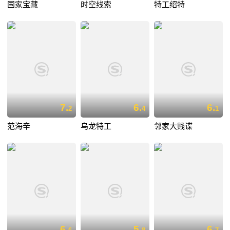
国家宝藏
时空线索
特工绍特
7.
6.
6.
2
4
1
范海辛
乌龙特工
邻家大贱谍
6.
5.
6.