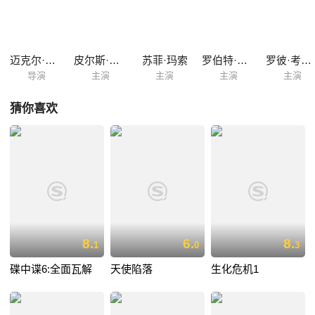
人、粉碎雷纳德的阴谋。连场大战一触即发！
迈克尔·艾普特
皮尔斯·布鲁斯南
苏菲·玛索
罗伯特·卡莱尔
罗彼·考特拉尼
导演
主演
主演
主演
主演
猜你喜欢
8.
6.
8.
1
0
3
碟中谍6:全面瓦解
天使陷落
生化危机1