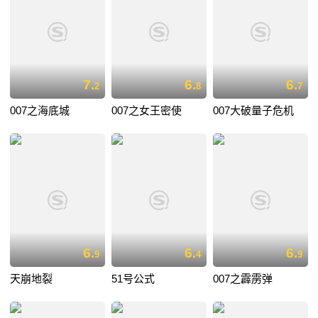
7.
6.
6.
2
8
7
007之海底城
007之女王密使
007大破量子危机
6.
6.
6.
9
4
9
天崩地裂
51号公式
007之霹雳弹