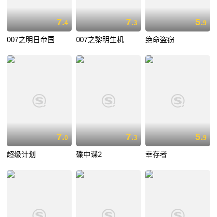
7.
7.
5.
4
3
9
007之明日帝国
007之黎明生机
绝命盗窃
7.
7.
5.
0
3
9
超级计划
碟中谍2
幸存者