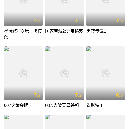
7.
7.
7.
8
3
5
星际旅行8:第一类接
国家宝藏2:夺宝秘笈
黑夜传说1
触
7.
7.
6.
6
2
5
007之黄金眼
007:大破天幕杀机
谍影特工