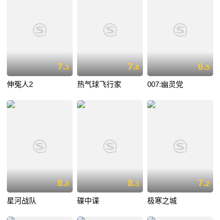
7.
7.
6.
3
0
5
伸冤人2
热气球飞行家
007:幽灵党
8.
8.
7.
0
3
2
星河战队
碟中谍
极寒之城