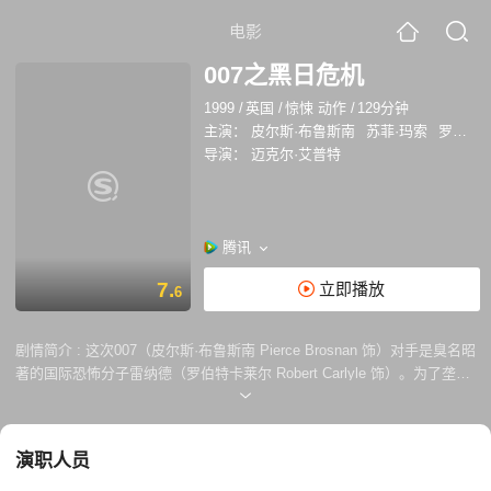
电影
007之黑日危机
1999
/
英国
/
惊悚 动作
/
129分钟
主演：
皮尔斯·布鲁斯南
苏菲·玛索
罗伯特·卡莱尔
导演：
迈克尔·艾普特
腾讯
7.
立即播放
6
剧情简介 :
这次007（皮尔斯·布鲁斯南 Pierce Brosnan 饰）对手是臭名昭
著的国际恐怖分子雷纳德（罗伯特卡莱尔 Robert Carlyle 饰）。为了垄断
石油供给权，雷纳德杀害了石油大亨罗伯爵士，当然他也不会放过罗伯爵
士的继承人——美丽的依蕾克屈（苏菲·玛索 So phie Marceau 饰），这
个狂人甚至威胁说要在土耳其巨大的输油管道里引发核爆炸。于是007必
演职人员
须驾着高速快艇从西班牙比尔堡的奈维河岸到伦敦的泰晤士河边，再穿越
苏格兰的高地，冒着几乎不可能生还的危险去保护罗伯爵士的唯一继承