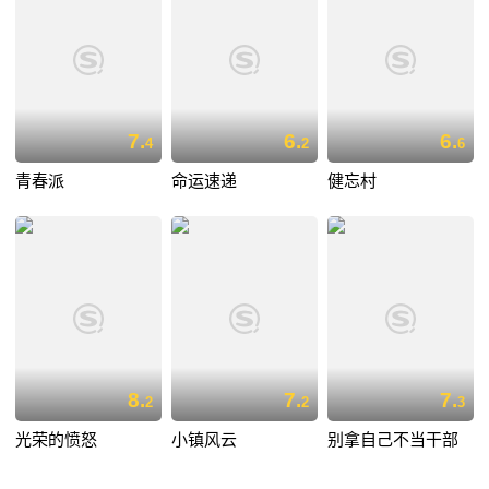
7.
6.
6.
4
2
6
青春派
命运速递
健忘村
8.
7.
7.
2
2
3
光荣的愤怒
小镇风云
别拿自己不当干部