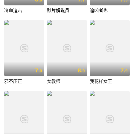
6
7
9
冷血追击
默片解说员
追凶者也
7.
8.
7.
0
0
9
邪不压正
女教师
我花样女王