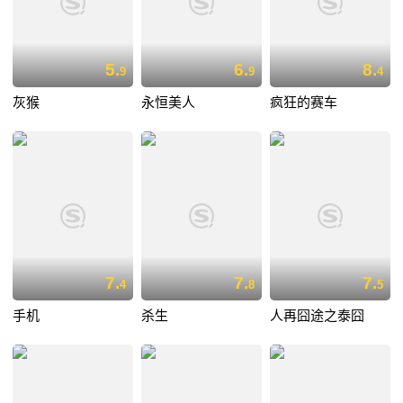
5.
6.
8.
9
9
4
灰猴
永恒美人
疯狂的赛车
7.
7.
7.
4
8
5
手机
杀生
人再囧途之泰囧