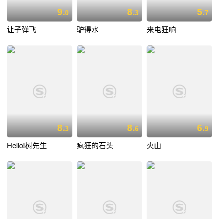
9.
8.
5.
0
3
7
让子弹飞
驴得水
来电狂响
8.
8.
6.
3
6
9
Hello!树先生
疯狂的石头
火山