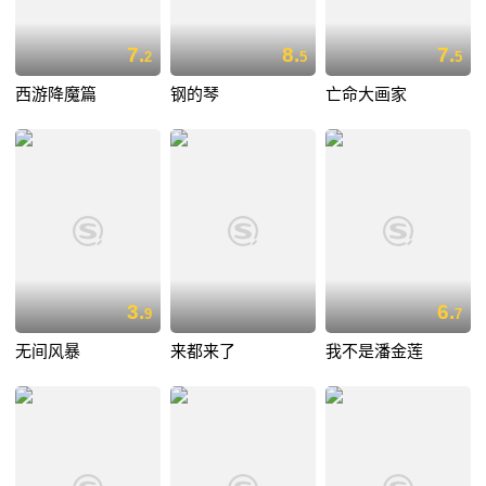
7.
8.
7.
2
5
5
西游降魔篇
钢的琴
亡命大画家
3.
6.
9
7
无间风暴
来都来了
我不是潘金莲