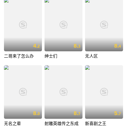
4.
8.
8.
2
3
4
二哥来了怎么办
绅士们
无人区
8.
8.
5.
0
7
7
无名之辈
射雕英雄传之东成
新喜剧之王