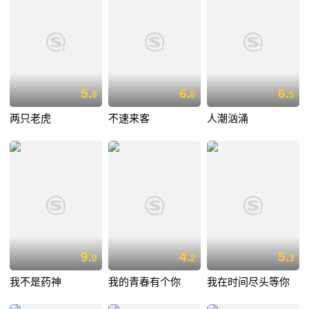
5.
6.
6.
8
6
5
两只老虎
不速来客
人潮汹涌
9.
4.
5.
0
2
3
我不是药神
我的青春有个你
我在时间尽头等你