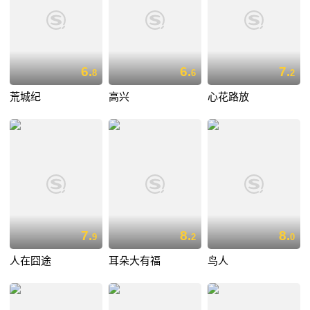
6.
6.
7.
8
6
2
荒城纪
高兴
心花路放
7.
8.
8.
9
2
0
人在囧途
耳朵大有福
鸟人