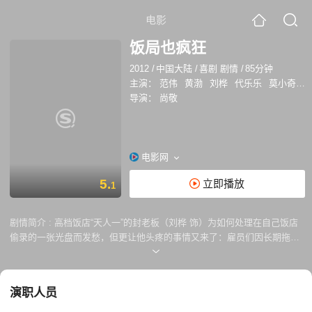
电影
饭局也疯狂
2012
/
中国大陆
/
喜剧 剧情
/
85分钟
主演：
范伟
黄渤
刘桦
代乐乐
莫小奇
刘
导演：
尚敬
电影网
5.
立即播放
1
剧情简介 :
高档饭店“天人一”的封老板（刘桦 饰）为如何处理在自己饭店
偷录的一张光盘而发愁，但更让他头疼的事情又来了：雇员们因长期拖欠
工资全体离职，只有三个本家亲戚留下帮忙，天人一眼看就要倒闭。知名
国学、成功学、风水学大师谭大山（范伟 饰）受封老板所托，为他带来一
桌饭局，使天人一在某执行总监莫妮卡（莫小棋 饰）前来谈判收购事宜
演职人员
时，不至于太过冷清。谭大山带来的客人们：身份神秘的大老总（韩童山
饰）、暴发户矿主蔡哥（刘亚津 饰）和偷偷跟随的飞贼小蝴蝶、动作明星