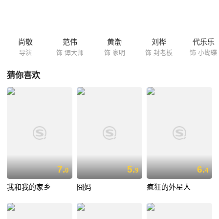
家明（黄渤 饰）陆续抵达。刑警老梅（梁冠华 饰）一家三口也在这天选
择天人一就餐。封老板无人可用只得央求前来讨债的鱼贩老虾米担任大
厨，忙乱的饭局上人人各有心思，碰撞出了连串出人意表的故事……
尚敬
范伟
黄渤
刘桦
代乐乐
导演
饰 谭大师
饰 家明
饰 封老板
饰 小蝴蝶
猜你喜欢
7.
5.
6.
0
9
4
我和我的家乡
囧妈
疯狂的外星人