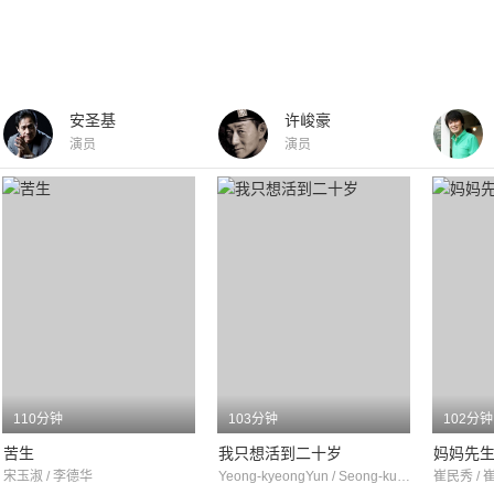
安圣基
许峻豪
演员
演员
110分钟
103分钟
102分钟
苦生
我只想活到二十岁
妈妈先
宋玉淑 / 李德华
Yeong-kyeongYun / Seong-kunMun / Jin-yeongChoi
崔民秀 / 