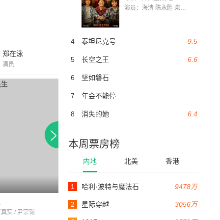
演员：海清 陈永胜 柴烨 王玥婷 万国鹏 美朵达瓦 赵瑞婷 罗解艳 郭莉娜 潘家艳
4
泰坦尼克号
9.5
郑在泳
5
长空之王
6.6
演员
6
坚如磐石
7
年会不能停
8
消失的她
6.4
本周票房榜
内地
北美
香港
6.3
1
哈利·波特与魔法石
9478万
129分钟
148分钟
生
古山子:大东舆地图
人民公敌2
2
星际穿越
3056万
崔真实 / 尹宗锡
车胜元 / 刘俊相 / 南志铉
郑俊镐 / 薛景求 / 李