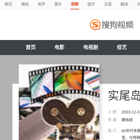
网页
微信
知乎
图片
视频
医疗
汉语
翻译
首页
电影
电视剧
综艺
实尾
上 映：
2003-12-2
导 演：
康佑硕
简 介：
60年代末
室，与特种