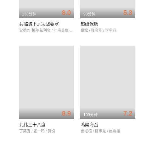
8.0
5.3
138分钟
90分钟
兵临城下之决战要塞
超级保镖
安德烈·梅尔兹利金 / 叶甫盖尼·齐加诺夫 / 帕维尔·杰列维扬科
岳松 / 释彦能 / 李宇菲
8.9
7.2
109分钟
北纬三十八度
鸣梁海战
丁笑宜 / 张一鸣 / 贺镪
崔岷植 / 柳承龙 / 赵震雄