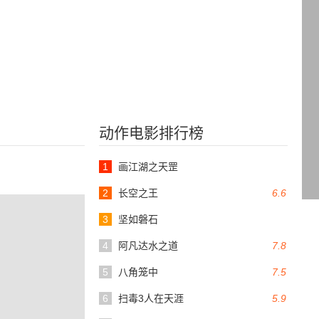
动作电影排行榜
1
画江湖之天罡
2
长空之王
6.6
3
坚如磐石
4
阿凡达水之道
7.8
5
八角笼中
7.5
6
扫毒3人在天涯
5.9