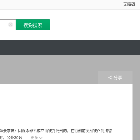
无障碍
分享
灿（薛景求饰）因谋杀罪名成立而被判死刑的，在行刑前突然被召到拘留
另外30名...
更多