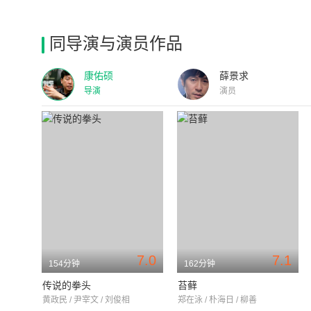
同导演与演员作品
康佑硕
薛景求
导演
演员
7.0
7.1
154分钟
162分钟
传说的拳头
苔藓
黄政民 / 尹宰文 / 刘俊相
郑在泳 / 朴海日 / 柳善