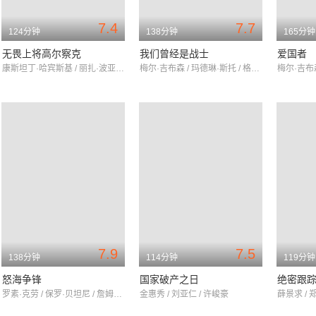
7.4
7.7
124分钟
138分钟
165分钟
无畏上将高尔察克
我们曾经是战士
爱国者
康斯坦丁·哈宾斯基 / 丽扎·波亚尔斯卡娅 / 谢尔盖·别兹鲁科夫
梅尔·吉布森 / 玛德琳·斯托 / 格雷戈·金尼尔
7.9
7.5
138分钟
114分钟
119分钟
怒海争锋
国家破产之日
绝密跟
罗素·克劳 / 保罗·贝坦尼 / 詹姆斯·达西
金惠秀 / 刘亚仁 / 许峻豪
薛景求 / 