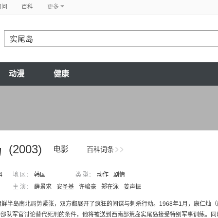
问问
百科
更多
动漫
健康
岛
(2003)
电影
百科词条
4
地 区：
韩国
类 型：
动作
剧情
主 演：
薛景求
安圣基
许峻豪
郑在泳
姜声振
朝鲜半岛南北局势紧张，双方都展开了疯狂的间谍与刺杀行动。1968年1月，康仁
部队军官讨论替代死刑的条件，他将被送到西南部荒岛实尾岛接受特别军事训练。同时，