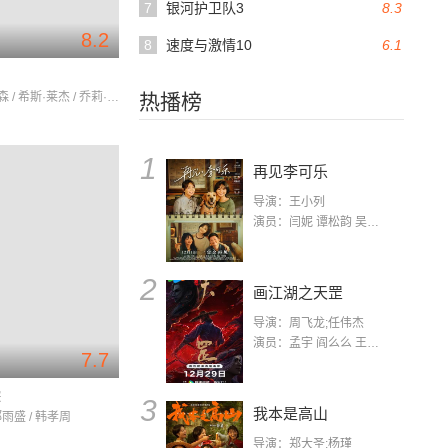
7
银河护卫队3
8.3
8.2
8
速度与激情10
6.1
梅尔·吉布森 / 希斯·莱杰 / 乔莉·理查德森
热播榜
1
再见李可乐
导演：王小列
演员：闫妮 谭松韵 吴京 蒋龙 赵小棠 冯雷 李虎城 平安 小七 小可乐
2
画江湖之天罡
导演：周飞龙;任伟杰
演员：孟宇 阎么么 王凯 郭政建 阎萌萌 杨默 高枫 齐斯伽 刘芊含 马程
7.7
踪
3
我本是高山
郑雨盛 / 韩孝周
导演：郑大圣;杨瑾