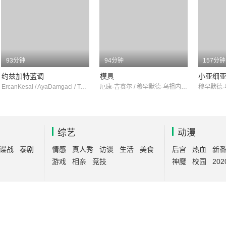
93分钟
94分钟
157分钟
约兹加特蓝调
模具
小亚细
ErcanKesal / AyaDamgaci / TansuBier
厄康·吉赛尔 / 穆罕默德·乌祖内尔 / TansuBier
综艺
动漫
谍战
泰剧
情感
真人秀
访谈
生活
美食
后宫
热血
新
游戏
相亲
竞技
神魔
校园
202