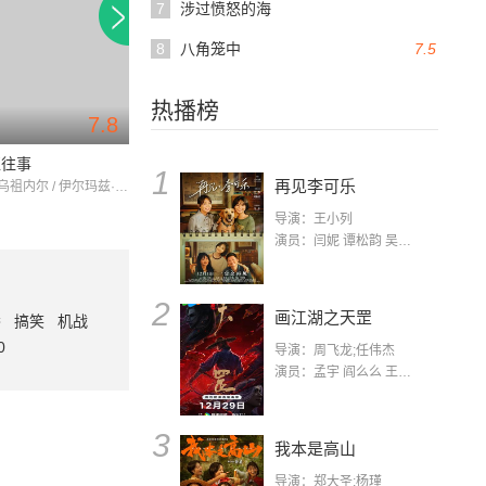
7
涉过愤怒的海
8
八角笼中
7.5
热播榜
7.8
7.6
109分钟
101分钟
亚往事
三只猴子
你知道夜晚
1
再见李可乐
穆罕默德·乌祖内尔 / 伊尔玛兹·艾多甘 / 塔勒·比尔瑟尔
亚武兹·宾戈尔 / 海蒂斯阿斯兰 / 里法特·桑贾尔
导演：王小列
演员：闫妮 谭松韵 吴京 蒋龙 赵小棠 冯雷 李虎城 平安 小七 小可乐
2
画江湖之天罡
番
搞笑
机战
0
导演：周飞龙;任伟杰
演员：孟宇 阎么么 王凯 郭政建 阎萌萌 杨默 高枫 齐斯伽 刘芊含 马程
3
我本是高山
导演：郑大圣;杨瑾