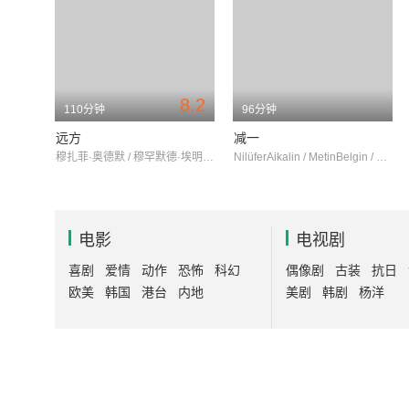
8.2
110分钟
96分钟
远方
减一
穆扎菲·奥德默 / 穆罕默德·埃明·托普拉克 / 歇沃·简恩瑟
NilüferAikalin / MetinBelgin / SerkanErcan
电影
电视剧
喜剧
爱情
动作
恐怖
科幻
偶像剧
古装
抗日
欧美
韩国
港台
内地
美剧
韩剧
杨洋