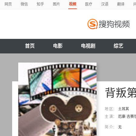
网页
微信
知乎
图片
视频
医疗
汉语
翻译
首页
电影
电视剧
综艺
背叛
地 区：
土耳其
主 演：
厄康·吉赛
简 介：
无