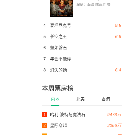
演员：海清 陈永胜 柴烨 王玥婷 万国鹏 美朵达瓦 赵瑞婷 罗解艳 郭莉娜 潘家艳
4
泰坦尼克号
9.5
5
长空之王
6.6
6
坚如磐石
7
年会不能停
8
消失的她
6.4
本周票房榜
内地
北美
香港
1
哈利·波特与魔法石
9478万
2
星际穿越
3056万