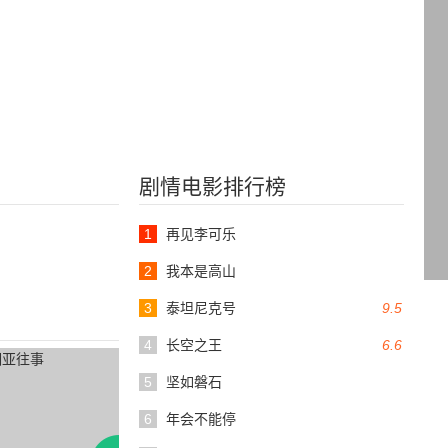
剧情电影排行榜
1
再见李可乐
2
我本是高山
3
泰坦尼克号
9.5
4
长空之王
6.6
5
坚如磐石
6
年会不能停