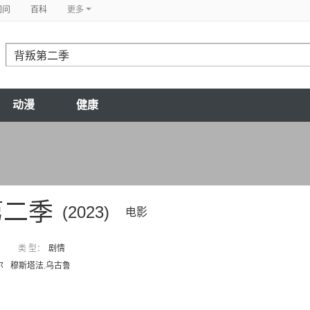
问问
百科
更多
动漫
健康
第二季
(2023)
电影
类 型：
剧情
尔
穆斯塔法.乌古鲁