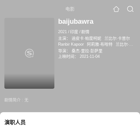
电影
baijubawra
2021
/
印度
/
剧情
主演：
迪皮卡·帕度柯妮
兰比尔·卡普尔
Ranbir Kapoor
阿莉雅·布哈特
兰比尔·卡
普尔
导演：
桑杰·里拉·彭萨里
上映时间：
2021-11-04
剧情简介 :
无
演职人员