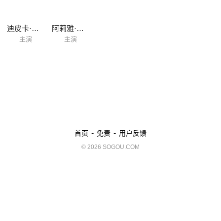
迪皮卡·帕度柯妮
阿莉雅·布哈特
主演
主演
-
-
首页
免责
用户反馈
© 2026 SOGOU.COM