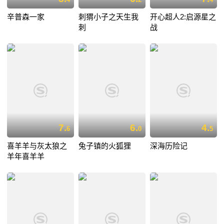
辛普森一家
刺猬小子之天生我
开心超人2:启源星之
刺
战
7.
6.
4.
6
0
5
喜羊羊与灰太狼之
兔子镇的火狐狸
深海历险记
羊年喜羊羊