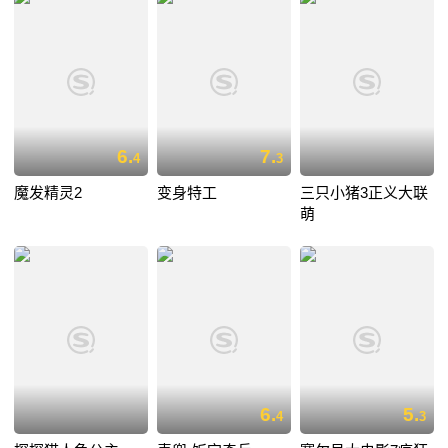
6.
7.
4
3
魔发精灵2
变身特工
三只小猪3正义大联
萌
6.
5.
4
3