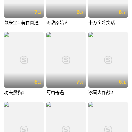
7.
6.
6.
3
2
7
鼠来宝4:萌在囧途
无敌原始人
十万个冷笑话
8.
7.
6.
3
0
1
功夫熊猫1
阿唐奇遇
冰雪大作战2