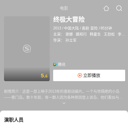
电影
终极大冒险
2013
/
中国大陆
/
喜剧 冒险
/
85分钟
主演：
谢娜
路知行
韩童生
王劲松
李扬
导演：
孙立军
腾讯
5.
立即播放
6
剧情简介 :
这是一部上映于2013年的喜剧动画片。一个与世隔绝的小岛
——索门岛。数十年前，有一群人因为各种原因登上该岛，他们看似与普
通人无异，但他们的日常行为又异于常人。在岛上，银行是不锁门的，枯
瘦如柴的银行行长根本不怕金条丢失，他有一套独特的防范措施。科学家
们则热衷于摧毁和爆炸，没人能知道他们心里在想什么。岛上还有许多奇
演职人员
怪的原始植物，仿佛有不可名状的生命力。岛上居民看似普通，实则高深
莫测。这时，一个自命清高的职场小男人和一个乐观自由的摄影师开始了