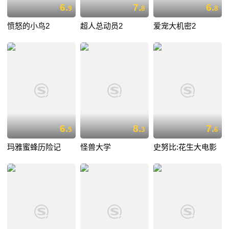
6.
7.
6.
9
8
8
愤怒的小鸟2
超人总动员2
爱宠大机密2
6.
8.
7.
5
3
6
玛雅蜜蜂历险记
怪兽大学
史努比:花生大电影