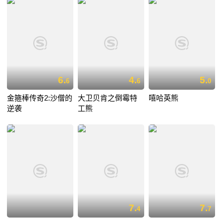
6.
4.
5.
6
6
0
金箍棒传奇2:沙僧的
大卫贝肯之倒霉特
嘻哈英熊
逆袭
工熊
7.
7.
4
7