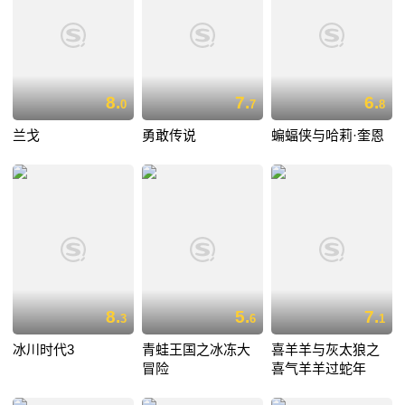
8.
7.
6.
0
7
8
兰戈
勇敢传说
蝙蝠侠与哈莉·奎恩
8.
5.
7.
3
6
1
冰川时代3
青蛙王国之冰冻大
喜羊羊与灰太狼之
冒险
喜气羊羊过蛇年