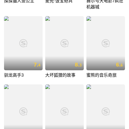
探探猫人鱼公主
麦兜·饭宝奇兵
赛尔号大电影7疯狂
机器城
7.
8.
6.
4
3
6
驯龙高手3
大坏狐狸的故事
蜜熊的音乐奇旅