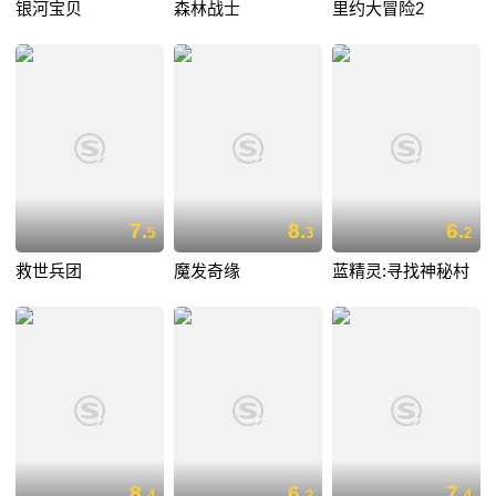
银河宝贝
森林战士
里约大冒险2
7.
8.
6.
5
3
2
救世兵团
魔发奇缘
蓝精灵:寻找神秘村
8.
6.
7.
4
2
4