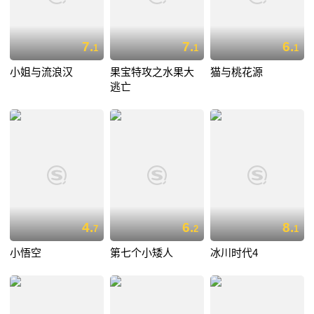
7.
7.
6.
1
1
1
小姐与流浪汉
果宝特攻之水果大
猫与桃花源
逃亡
4.
6.
8.
7
2
1
小悟空
第七个小矮人
冰川时代4