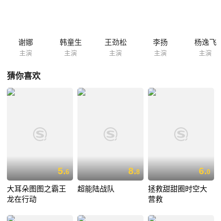
他们的冒险之旅，职场小男人准备上岛卖防盗门，而摄影师则想去岛上探
寻那不为人知的秘密......
谢娜
韩童生
王劲松
李扬
杨逸飞
主演
主演
主演
主演
主演
猜你喜欢
5.
8.
6.
6
8
0
大耳朵图图之霸王
超能陆战队
拯救甜甜圈时空大
龙在行动
营救