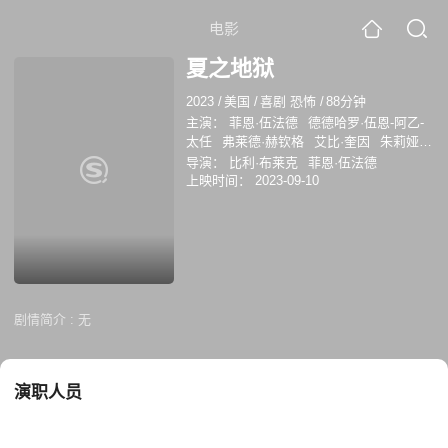
电影
夏之地狱
2023
/
美国
/
喜剧 恐怖
/
88分钟
主演：
菲恩·伍法德
德德哈罗·伍恩-阿乙-
太任
弗莱德·赫钦格
艾比·奎因
朱莉娅·
拉隆德
比利·布莱克
马修·芬兰
苏珊·柯
导演：
比利·布莱克
菲恩·伍法德
尼
丹尼尔·格拉维尔
萝斯芭德·贝克
上映时间：
2023-09-10
Krista Nazaire
Julia Doyle
Pardis Saremi
剧情简介 :
无
演职人员