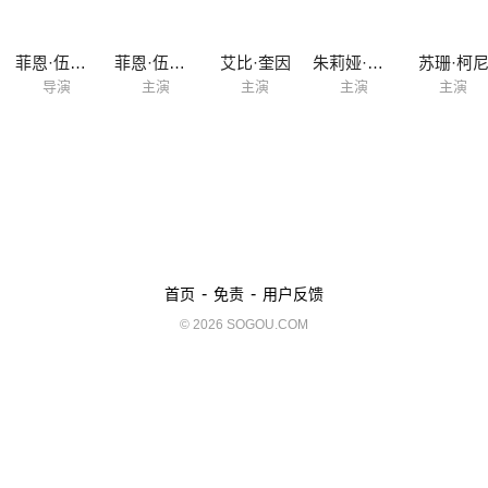
菲恩·伍法德
菲恩·伍法德
艾比·奎因
朱莉娅·拉隆德
苏珊·柯
导演
主演
主演
主演
主演
-
-
首页
免责
用户反馈
© 2026 SOGOU.COM