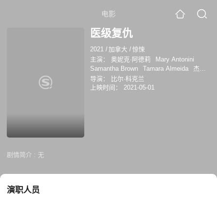
电影
医级复仇
2021
/
加拿大
/
惊悚
主演：
奥妮克·阿德莉
Mary Antonini
Samantha Brown
Tamara Almeida
杰斐
逊·布朗
Tom Melissis
Ucal Shillingford
导演：
比尔·科克兰
Shadia Ali
Celestine Caravaggio
上映时间：
2021-05-01
Madeline Leon
Britt MacLennan
Adriano
Sobretodo Jr.
Greg Zajac
剧情简介 :
无
演职人员