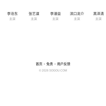
李沧东
张艺谋
李濬益
滨口龙介
黑泽清
主演
主演
主演
主演
主演
-
-
首页
免责
用户反馈
© 2026 SOGOU.COM