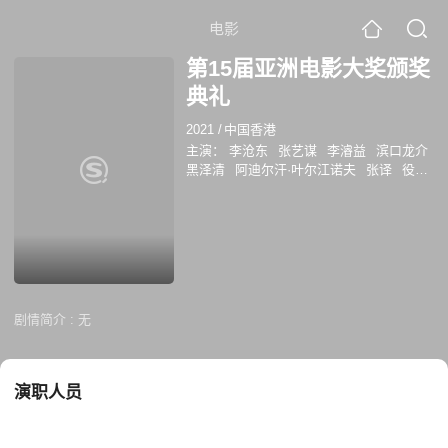
电影
第15届亚洲电影大奖颁奖
典礼
2021
/
中国香港
主演：
李沧东
张艺谋
李濬益
滨口龙介
黑泽清
阿迪尔汗·叶尔江诺夫
张译
役所
广司
刘亚仁
林家栋
莫子仪
张子枫
全
钟瑞
陈淑芳
苍井优
余皑磊
朴正民
谢
君豪
宇野祥平
金玄彬
秦海璐
李丽珍
张允柱
莳田彩珠
谢盈萱
春本雄二郎
殷
若昕
韩帅
艾哈迈德·巴拉米
洪宜廷
刘
浩存
陈妍霏
鲁霍拉·扎马尼
服部树咲
陈玉勋
游晓颖
柴塔尼亚·塔姆哈尼
李永
剧情简介 :
无
一
赖秀雄
蒂娜·巴兹
洪垧杓
郑兆强
赵小丁
曹英沃
捞仔
戴伟
陈敏正
李
淼
富康
演职人员