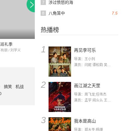
7
涉过愤怒的海
8
八角笼中
7.5
热播榜
2.4
152分钟
藏巡礼季
琉璃收官云歌会
女人莲心
1
再见李可乐
苏有朋 / 刘学义
成毅 / 袁冰妍 / 刘学义
郭郁滨 / 关慧卿 / 王
导演：王小列
演员：闫妮 谭松韵 吴京 蒋龙 赵小棠 冯雷 李虎城 平安 小七 小可乐
2
画江湖之天罡
番
搞笑
机战
0
导演：周飞龙;任伟杰
演员：孟宇 阎么么 王凯 郭政建 阎萌萌 杨默 高枫 齐斯伽 刘芊含 马程
3
我本是高山
导演：郑大圣;杨瑾