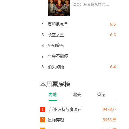
演员：海清 陈永胜 柴烨 王玥婷 万国鹏 美朵达瓦 赵瑞婷 罗解艳 郭莉娜 潘家艳
4
泰坦尼克号
9.5
5
长空之王
6.6
6
坚如磐石
7
年会不能停
8
消失的她
6.4
本周票房榜
内地
北美
香港
1
哈利·波特与魔法石
9478万
2
星际穿越
3056万