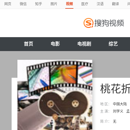
网页
微信
知乎
图片
视频
医疗
汉语
翻译
首页
电影
电视剧
综艺
桃花
地 区：
中国大陆
主 演：
刘学义
孟
简 介：
无