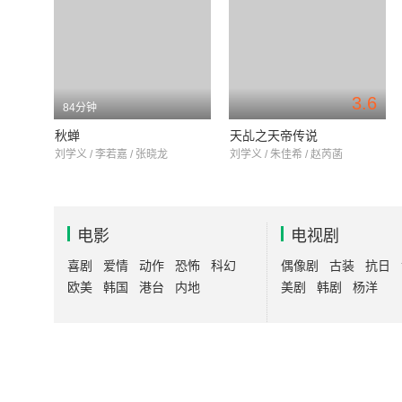
3.6
84分钟
秋蝉
天乩之天帝传说
刘学义 / 李若嘉 / 张晓龙
刘学义 / 朱佳希 / 赵芮菡
电影
电视剧
喜剧
爱情
动作
恐怖
科幻
偶像剧
古装
抗日
欧美
韩国
港台
内地
美剧
韩剧
杨洋