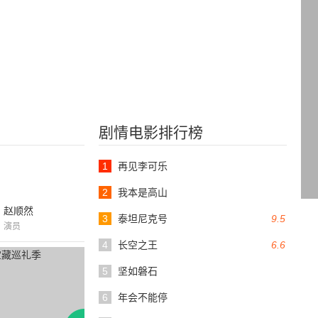
剧情电影排行榜
1
再见李可乐
2
我本是高山
赵顺然
3
泰坦尼克号
9.5
演员
4
长空之王
6.6
5
坚如磐石
6
年会不能停