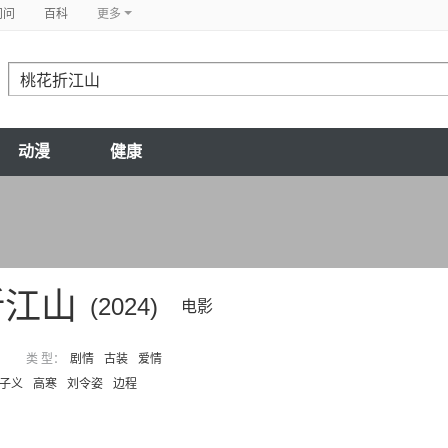
问问
百科
更多
动漫
健康
折江山
(2024)
电影
类 型：
剧情
古装
爱情
子义
高寒
刘令姿
边程