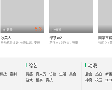
5.3
99分钟
96分钟
冰美人
绿茶妹2
国家宝
维纳格拉多娃·卡捷琳娜 / 安德烈·拉泽夫 / 水原碧衣
蒋伟杰 / 刘学义 / 苑里
张国立 / 
综艺
动漫
谍战
泰剧
情感
真人秀
访谈
生活
美食
后宫
热血
新
游戏
相亲
竞技
神魔
校园
202