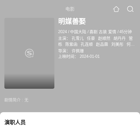
电影
明媒善娶
2024
/
中国大陆
/
喜剧 古装 爱情
/
45分钟
主演：
孔雪儿
任豪
赵顺然
胡丹丹
管
栎
陈紫函
孔连顺
赵品霖
刘美彤
何奉
天
导演：
许佩珊
上映时间：
2024-01-01
剧情简介 :
无
演职人员