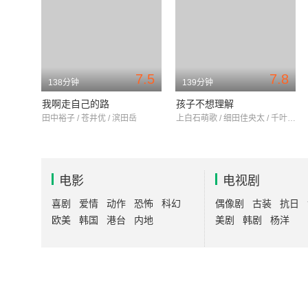
7.5
7.8
138分钟
139分钟
我啊走自己的路
孩子不想理解
田中裕子 / 苍井优 / 滨田岳
上白石萌歌 / 细田佳央太 / 千叶雄大
电影
电视剧
喜剧
爱情
动作
恐怖
科幻
偶像剧
古装
抗日
欧美
韩国
港台
内地
美剧
韩剧
杨洋