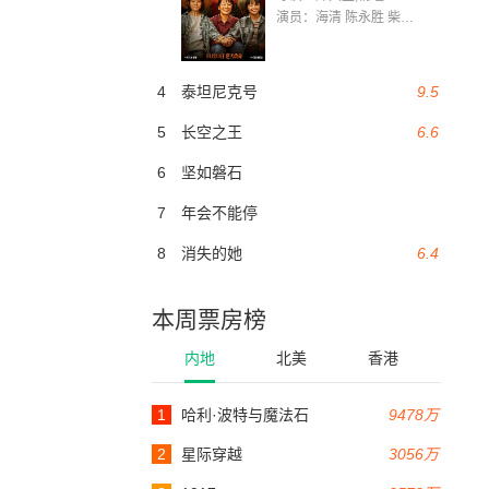
演员：海清 陈永胜 柴烨 王玥婷 万国鹏 美朵达瓦 赵瑞婷 罗解艳 郭莉娜 潘家艳
4
泰坦尼克号
9.5
5
长空之王
6.6
6
坚如磐石
7
年会不能停
8
消失的她
6.4
本周票房榜
内地
北美
香港
1
哈利·波特与魔法石
9478万
2
星际穿越
3056万