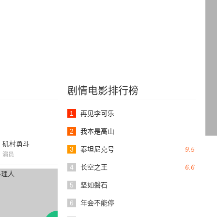
剧情电影排行榜
1
再见李可乐
2
我本是高山
矶村勇斗
3
泰坦尼克号
9.5
演员
4
长空之王
6.6
5
坚如磐石
6
年会不能停