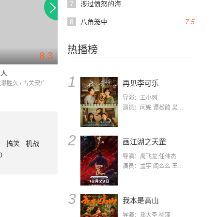
7
涉过愤怒的海
8
八角笼中
7.5
热播榜
8.3
7.7
125分钟
129分钟
理人
莫西干回到故乡
啄木鸟和雨
1
再见李可乐
生濑胜久 / 古关安广
松田龙平 / 柄本明 / 前田敦子
役所广司 / 小栗旬 /
导演：王小列
演员：闫妮 谭松韵 吴京 蒋龙 赵小棠 冯雷 李虎城 平安 小七 小可乐
2
画江湖之天罡
番
搞笑
机战
0
导演：周飞龙;任伟杰
演员：孟宇 阎么么 王凯 郭政建 阎萌萌 杨默 高枫 齐斯伽 刘芊含 马程
3
我本是高山
导演：郑大圣;杨瑾