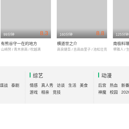
8.3
8.8
99分钟
160分钟
125分钟
有熊谷守一在的地方
横道世之介
南极料
山崎努 / 青木崇高 / 吹越满
高良健吾 / 吉高由里子 / 池松壮亮
堺雅人 / 
综艺
动漫
谍战
泰剧
情感
真人秀
访谈
生活
美食
后宫
热血
新
游戏
相亲
竞技
神魔
校园
202