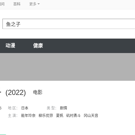
问问
百科
更多
动漫
健康
子
(2022)
电影
6
地 区：
日本
类 型：
剧情
主 演：
能年玲奈
柳乐优弥
夏帆
矶村勇斗
冈山天音