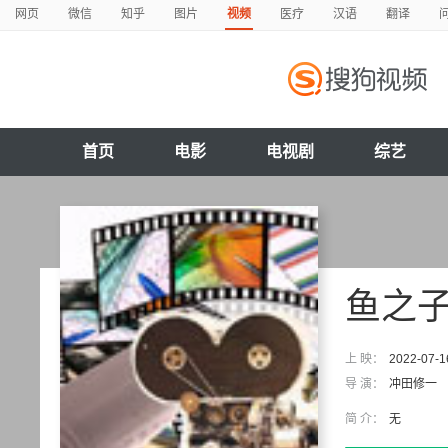
网页
微信
知乎
图片
视频
医疗
汉语
翻译
首页
电影
电视剧
综艺
鱼之
上 映：
2022-07-1
导 演：
冲田修一
简 介：
无