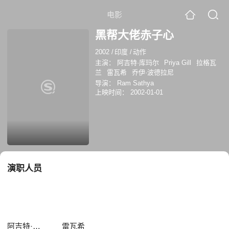
电影
黑帮大佬赤子心
2002
/
印度
/
动作
主演：
阿吉特·库玛尔
Priya Gill
拉格瓦
兰
雷瓦希
乔伊·波德拉尼
导演：
Ram Sathya
上映时间：
2002-01-01
演职人员
阿吉特·库玛尔
雷瓦希