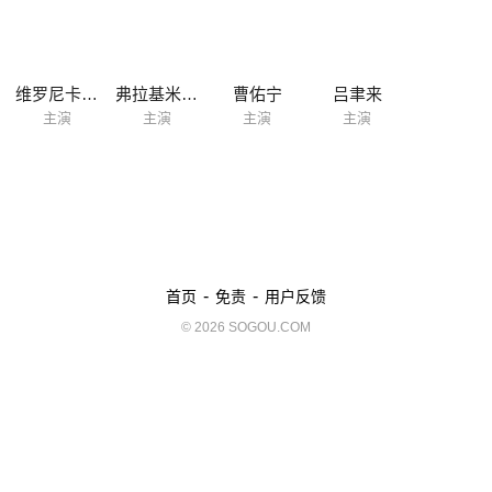
亡，她是唯一的幸存者，但精神出状况，游戏也消失无踪。 但现在似乎这
股力量又在小镇漫延，塔玛拉面对母亲可能成为嫌犯，小镇镇民又接连死
亡，要如何阻止这股取人性命的神秘力量？
维罗尼卡·费瑞尔
弗拉基米尔·布尔拉科夫
曹佑宁
吕聿来
主演
主演
主演
主演
-
-
首页
免责
用户反馈
© 2026 SOGOU.COM