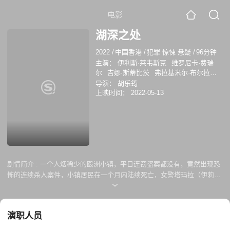
电影
湖深之处
2022
/
中国香港
/
犯罪 惊悚 悬疑
/
96分钟
主演：
伊利斯·莱韦斯克
维罗尼卡·费瑞
尔
吉娜·斯蒂比茨
弗拉基米尔·布尔拉科
夫
许玮甯
曹佑宁
吕聿来
导演：
胡乐筠
LudgerBkelmann
ValerieHuber
上映时间：
2022-05-13
FranziskaBrandmeier
ChaoZhang
ColineAtterbury
JanaeTabony
EvaOskarsdottir
ZZoccolante
Z
Zoccolante
剧情简介 :
一个人烟稀少的殴洲小镇，平日连窃盗案都没有，竟然出现恐
怖的连续杀人案件，小镇居民在一个月内陆续死亡，女警塔玛拉（伊莉丝
蕾薇斯克 饰）从前的刑警搭档也是死者之一，让小镇的耳语不断。 而塔
玛拉在查案的同时，发现受害者都会失神的喃喃念着“阿尔发，阿尔
发…”，让她不禁想起一直以来行为古怪的母亲莉亚（薇若妮卡费瑞儿
演职人员
饰），因为莉亚在青少年时期曾与高中同学们一起玩游戏“解忧棋”，可以
引发一股神秘的复仇力量，但一次玩游戏时发生了火灾，同学们全都死