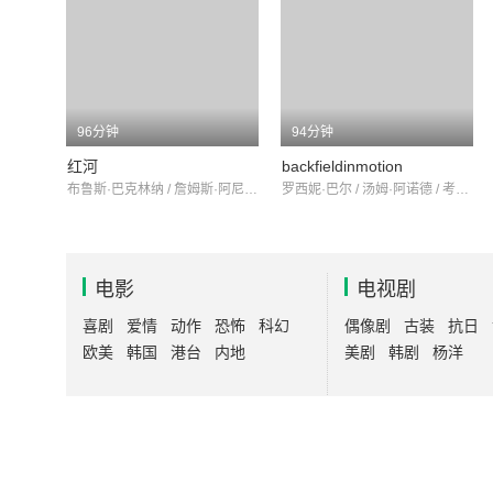
96分钟
94分钟
红河
backfieldinmotion
布鲁斯·巴克林纳 / 詹姆斯·阿尼斯 / 格雷戈里·哈里森
罗西妮·巴尔 / 汤姆·阿诺德 / 考林·加普
电影
电视剧
喜剧
爱情
动作
恐怖
科幻
偶像剧
古装
抗日
欧美
韩国
港台
内地
美剧
韩剧
杨洋