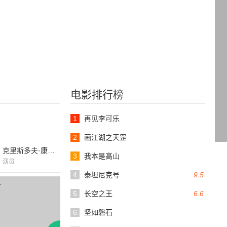
电影排行榜
1
再见李可乐
2
画江湖之天罡
克里斯多夫·康奈利
3
我本是高山
演员
4
泰坦尼克号
9.5
5
长空之王
6.6
6
坚如磐石