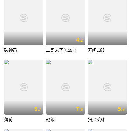
4.
2
破神录
二哥来了怎么办
无间归途
6.
7.
5.
7
0
7
薄荷
战狼
扫黑英雄