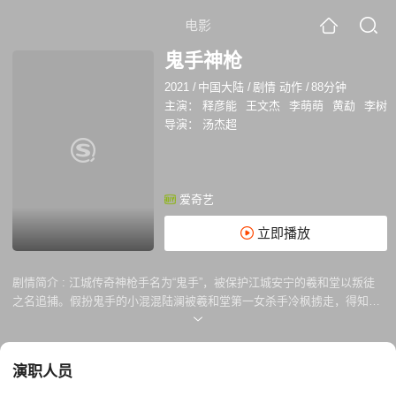
电影
鬼手神枪
2021
/
中国大陆
/
剧情 动作
/
88分钟
主演：
释彦能
王文杰
李萌萌
黄勐
李树
导演：
汤杰超
爱奇艺
立即播放
剧情简介 :
江城传奇神枪手名为“鬼手”，被保护江城安宁的羲和堂以叛徒
之名追捕。假扮鬼手的小混混陆澜被羲和堂第一女杀手冷枫掳走，得知哥
哥沈烈曾是羲和堂人，但被鬼手所杀，心生恨意。羲和堂将拥有慢视天赋
的陆澜训练成一名顶尖枪手，令他与冷枫搭档铲除倒卖军火的地下势力，
刺杀军阀马文昌。鬼手屡次现身阻挠二人的任务，陆澜决意杀掉鬼手为兄
演职人员
报仇，在生死枪战之际，却发现鬼手的真实身份竟是他死去的大哥，原来
这一切，都是羲和堂的阴谋……