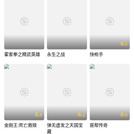
6.
1
霍家拳之精武英雄
永生之战
快枪手
5.
6.
6.
5
1
5
金刚王:死亡救赎
弹无虚发之天国宝
匪帮传奇
藏