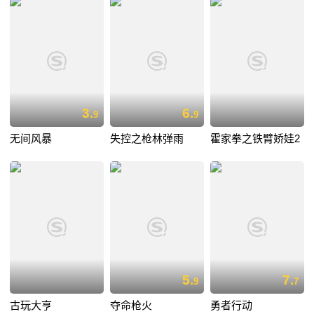
3.
6.
9
9
无间风暴
失控之枪林弹雨
霍家拳之铁臂娇娃2
5.
7.
9
7
古玩大亨
夺命枪火
勇者行动