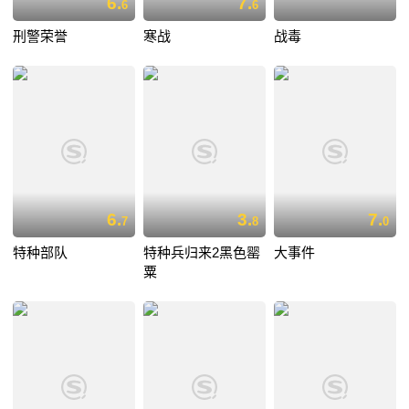
6.
7.
6
6
刑警荣誉
寒战
战毒
6.
3.
7.
7
8
0
特种部队
特种兵归来2黑色罂
大事件
粟