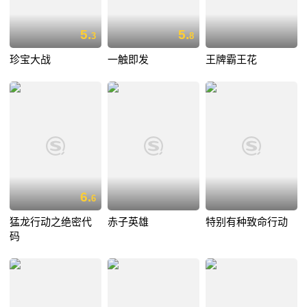
5.
5.
3
8
珍宝大战
一触即发
王牌霸王花
6.
6
猛龙行动之绝密代
赤子英雄
特别有种致命行动
码