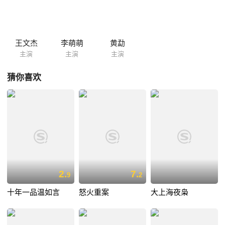
王文杰
李萌萌
黄勐
主演
主演
主演
猜你喜欢
2.
7.
9
2
十年一品温如言
怒火重案
大上海夜枭