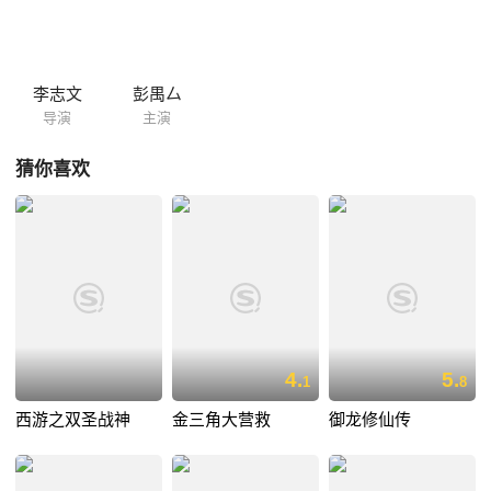
毙，且相同都是肉身尽被腐蚀。刺客皆善用幻术，手段残忍，滥杀无辜，
令苏灿意识到此事棘手，背后必定隐藏着一个惊天秘密......
李志文
彭禺厶
导演
主演
猜你喜欢
4.
5.
1
8
西游之双圣战神
金三角大营救
御龙修仙传