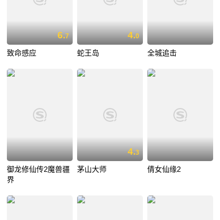
6.
4.
7
0
致命感应
蛇王岛
全城追击
4.
3
御龙修仙传2魔兽疆
茅山大师
倩女仙缘2
界