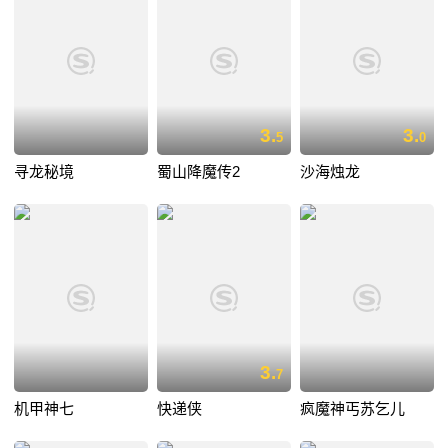
3.
3.
5
0
寻龙秘境
蜀山降魔传2
沙海烛龙
3.
7
机甲神七
快递侠
疯魔神丐苏乞儿