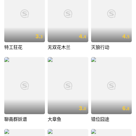
3.
4.
4.
3
4
5
特工狂花
无双花木兰
灭狼行动
3.
6.
0
8
聊斋群妖谱
大章鱼
错位囧途