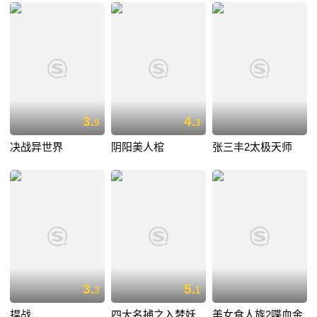
3.
4.
9
3
决战异世界
阴阳美人棺
张三丰2太极天师
3.
5.
3
1
捍战
四大名捕之入梦妖
美女食人族2喋血金