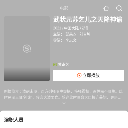
电影
武状元苏乞儿之天降神谕
2021
/
中国大陆
/
动作
主演：
彭禺厶
刘誉坤
导演：
李志文
爱奇艺
立即播放
剧情简介 :
清朝末期，西方列强暗中窥探，恃强霸权，百姓民不聊生。此
时民间天降“神谕”，传言大清要亡。恰逢此时顾命大臣接连暴毙，更是加
以佐证“神谕”。为堵住悠悠众口，皇上决定举办祭天仪式，并暗中任命侥
幸存活的九门提督富察·御恒秘查此案。 富察·御恒自知此案件的严重性，
稍有差池，必定朝廷动荡。只好去请自己好友前武状元、现丐帮帮主苏灿
演职人员
寻求帮助，事情的严重性再加之富察·御恒软硬兼施，苏灿答应介入。但接
下来意外接踵而至，先是苏灿和富察·御恒频遭暗杀，紧接着多名大臣暴