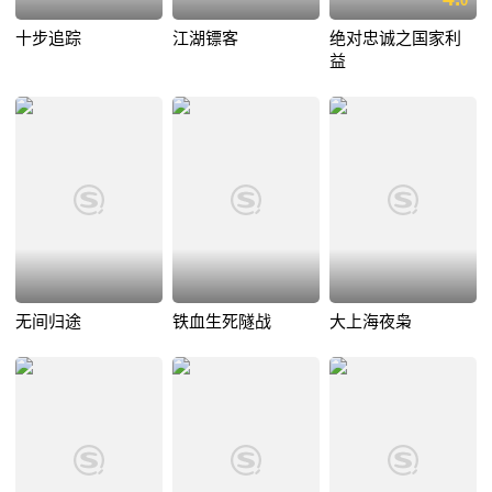
0
十步追踪
江湖镖客
绝对忠诚之国家利
益
无间归途
铁血生死隧战
大上海夜枭