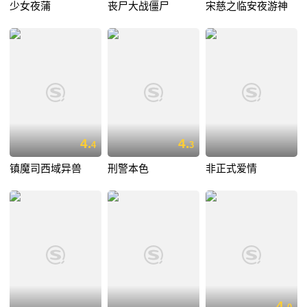
少女夜蒲
丧尸大战僵尸
宋慈之临安夜游神
4.
4.
4
3
镇魔司西域异兽
刑警本色
非正式爱情
4.