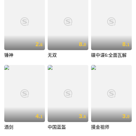
2.
8.
8.
6
0
1
锤神
无双
碟中谍6:全面瓦解
4.
3.
3.
1
6
0
酒剑
中国蓝盔
摸金祖师