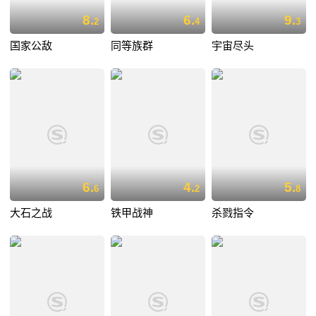
8.
6.
9.
2
4
3
国家公敌
同等族群
宇宙尽头
6.
4.
5.
6
2
8
大石之战
铁甲战神
杀戮指令