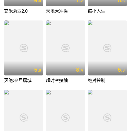
6.
7.
5.
4
2
6
艾米莉亚2.0
天地大冲撞
缩小人生
5.
8.
5.
8
4
3
灭绝:丧尸屠城
超时空接触
绝对控制