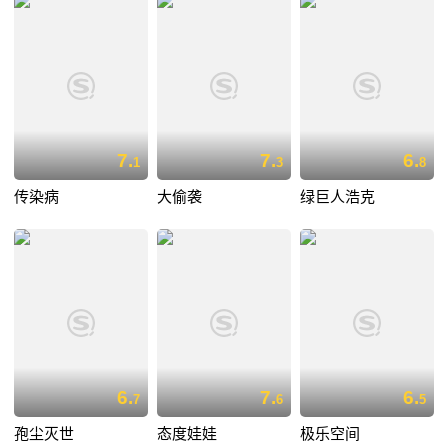
7.
7.
6.
1
3
8
传染病
大偷袭
绿巨人浩克
6.
7.
6.
7
6
5
孢尘灭世
态度娃娃
极乐空间