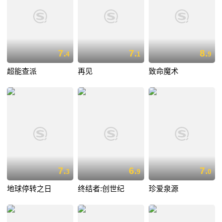
7.
7.
8.
4
1
9
超能查派
再见
致命魔术
7.
6.
7.
3
9
0
地球停转之日
终结者:创世纪
珍爱泉源