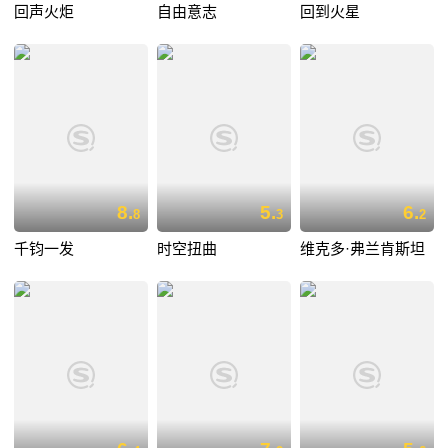
回声火炬
自由意志
回到火星
8.
5.
6.
8
3
2
千钧一发
时空扭曲
维克多·弗兰肯斯坦