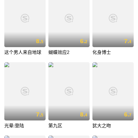
8.
6.
7.
5
2
4
这个男人来自地球
蝴蝶效应2
化身博士
7.
8.
6.
5
4
7
光晕:登陆
第九区
犹大之吻