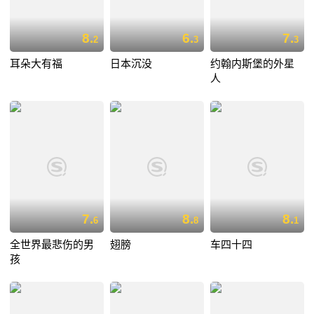
8.
6.
7.
2
3
3
耳朵大有福
日本沉没
约翰内斯堡的外星
人
7.
8.
8.
6
8
1
全世界最悲伤的男
翅膀
车四十四
孩