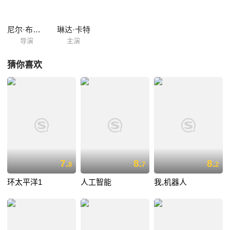
尼尔·布洛姆坎普
琳达·卡特
导演
主演
猜你喜欢
7.
8.
8.
8
7
2
环太平洋1
人工智能
我,机器人