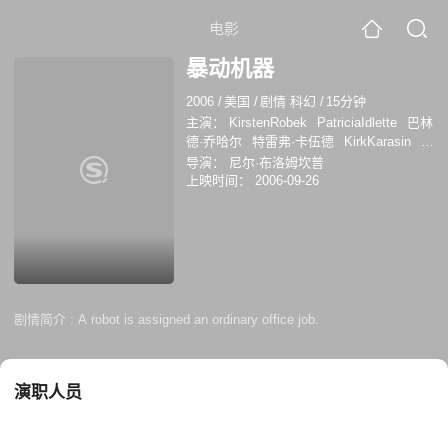
电影
暴动机器
2006
/
美国
/
剧情 科幻
/
15分钟
主演：
KirstenRobek
PatriciaIdlette
巴林
德·乔哈尔
特雷弗·卡伍德
KirkKarasin
琳
达·卡特
导演：
尼尔·布洛姆坎普
上映时间：
2006-09-26
剧情简介 :
A robot is assigned an ordinary office job.
演职人员