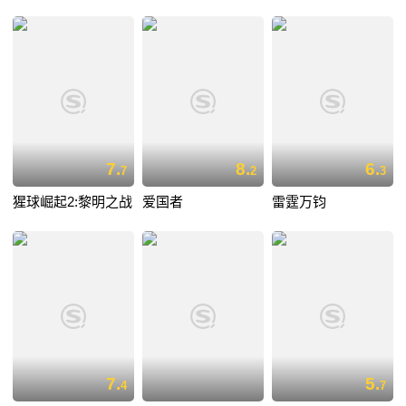
7.
8.
6.
7
2
3
猩球崛起2:黎明之战
爱国者
雷霆万钧
7.
5.
4
7