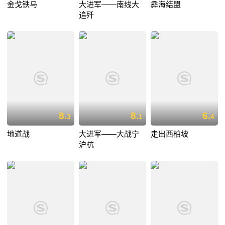
金戈铁马
大进军——南线大
彝海结盟
追歼
8.
8.
6.
3
1
4
地道战
大进军——大战宁
走出西柏坡
沪杭