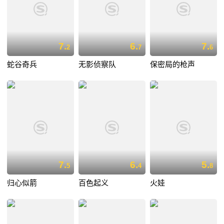
7.
6.
7.
2
7
6
蛇谷奇兵
无影侦察队
保密局的枪声
7.
6.
5.
5
4
8
归心似箭
百色起义
火娃