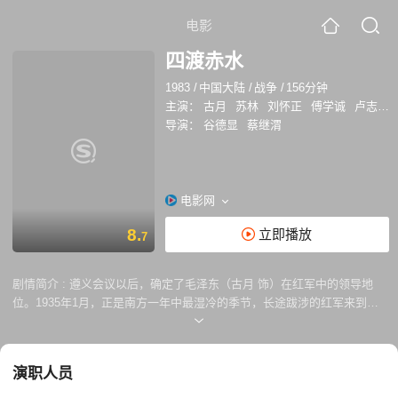
电影
四渡赤水
1983
/
中国大陆
/
战争
/
156分钟
主演：
古月
苏林
刘怀正
傅学诚
卢志启
导演：
谷德显
蔡继渭
电影网
8.
立即播放
7
剧情简介 :
遵义会议以后，确定了毛泽东（古月 饰）在红军中的领导地
位。1935年1月，正是南方一年中最湿冷的季节，长途跋涉的红军来到赤
水河边。前后有敌人的夹击，毛泽东与周恩来（苏林 饰）、刘伯承（傅学
成 饰）认真分析敌情，作出一渡赤水入滇。蒋介石（赵恒多 饰）得知派
王道之（金安歌 饰）率四十万大军围堵扎西地区，而我红军借敌黔北兵力
演职人员
空虚二渡赤水，巧夺渡口，红军趁敌不备，率精兵奇袭娄山关，挥师遵
义，解放了周边广大地区。蒋介石闻听即愤怒又懊恼，他严惩执法不力的