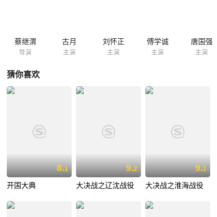
军官，再次布重兵追剿红军，准备把红军消灭在乌江岸边，毛泽东审时度
势，令红军三渡赤水然后迅速再渡赤水，将敌人远远甩在了身后......
蔡继渭
古月
刘怀正
傅学诚
唐国强
导演
主演
主演
主演
主演
猜你喜欢
8.
9.
9.
1
2
1
开国大典
大决战之辽沈战役
大决战之淮海战役