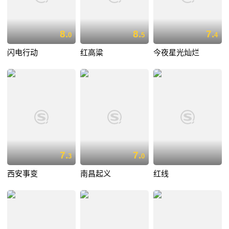
8.
8.
7.
0
5
4
闪电行动
红高粱
今夜星光灿烂
7.
7.
3
0
西安事变
南昌起义
红线