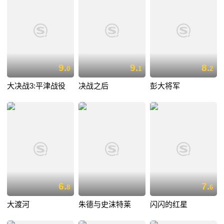
9.
9.
8.
0
1
2
大决战3:平津战役
决战之后
彭大将军
6.
7.
8
6
大渡河
朱德与史沫特莱
闪闪的红星