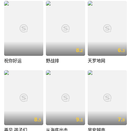
8.
6.
2
3
祝你好运
野战排
天罗地网
8.
9.
7.
5
1
9
再见,孩子们
从海底出击
早安越南