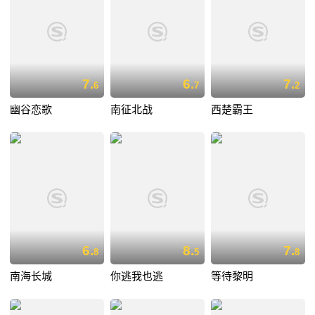
7.
6.
7.
6
7
2
幽谷恋歌
南征北战
西楚霸王
6.
8.
7.
8
5
8
南海长城
你逃我也逃
等待黎明