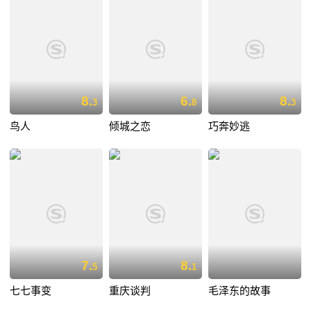
8.
6.
8.
3
8
3
鸟人
倾城之恋
巧奔妙逃
7.
8.
5
1
七七事变
重庆谈判
毛泽东的故事