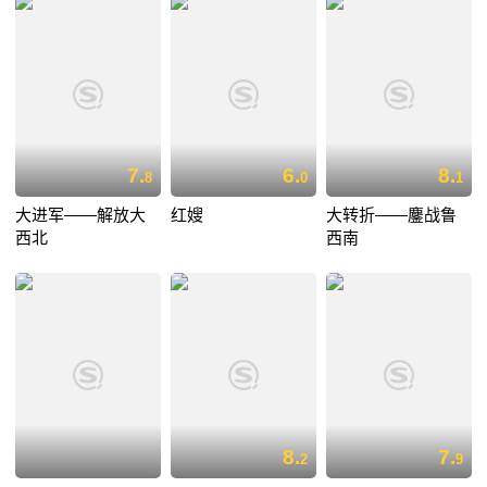
7.
6.
8.
8
0
1
大进军——解放大
红嫂
大转折——鏖战鲁
西北
西南
8.
7.
2
9