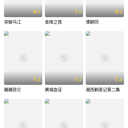
6.
7.
8.
7
4
0
突破乌江
金陵之夜
谭嗣同
7.
7.
7.
5
4
4
巍巍昆仑
屠城血证
湘西剿匪记第二集