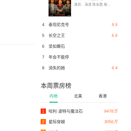
演员：海清 陈永胜 柴烨 王玥婷 万国鹏 美朵达瓦 赵瑞婷 罗解艳 郭莉娜 潘家艳
4
泰坦尼克号
9.5
5
长空之王
6.6
6
坚如磐石
7
年会不能停
8
消失的她
6.4
本周票房榜
内地
北美
香港
1
哈利·波特与魔法石
9478万
2
星际穿越
3056万