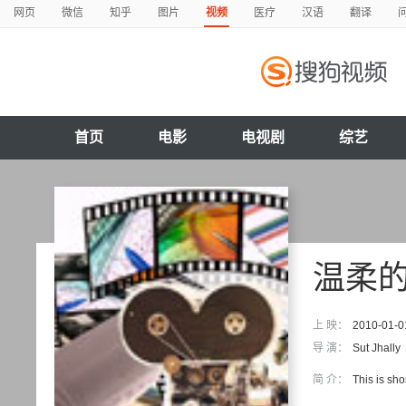
网页
微信
知乎
图片
视频
医疗
汉语
翻译
首页
电影
电视剧
综艺
温柔的
上 映：
2010-01-0
导 演：
Sut Jhally
简 介：
This is sho