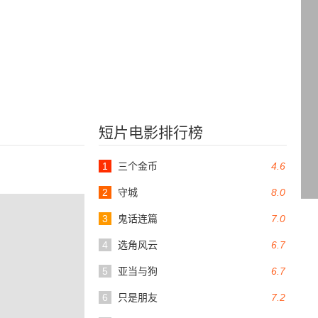
短片电影排行榜
1
三个金币
4.6
2
守城
8.0
3
鬼话连篇
7.0
4
选角风云
6.7
5
亚当与狗
6.7
6
只是朋友
7.2