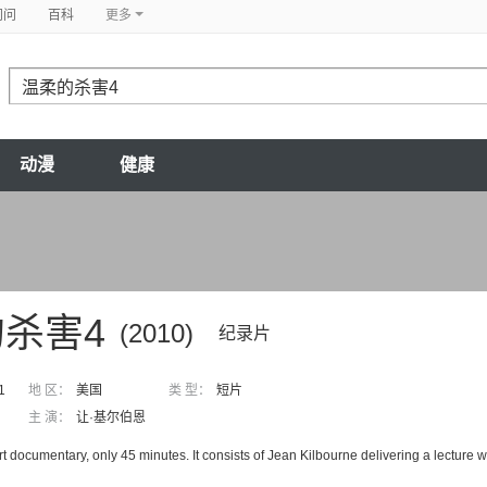
问问
百科
更多
动漫
健康
杀害4
(2010)
纪录片
1
地 区：
美国
类 型：
短片
主 演：
让·基尔伯恩
rt documentary, only 45 minutes. It consists of Jean Kilbourne delivering a lecture w