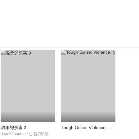
温柔的杀害 3
Tough Guise: Violence, Media & the Crisis in Masculinity
JeanKilbourne / 让·基尔伯恩