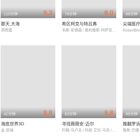
9.3
8.0
110分钟
79分钟
99分钟
那天,大海
希区柯克与特吕弗
尖端医
郑雨盛
韦斯·安德森 / 奥利维耶·阿萨亚斯 / 彼得·博格丹诺维奇
8.8
8.8
41分钟
83分钟
99分钟
海底世界3D
寻找薇薇安·迈尔
推翻罗
金·凯瑞
约翰·马卢夫 / 玛丽·艾伦·马克 / 菲尔·多纳休