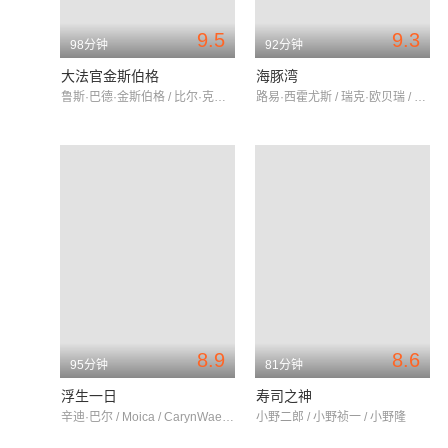
9.5
9.3
98分钟
92分钟
大法官金斯伯格
海豚湾
鲁斯·巴德·金斯伯格 / 比尔·克林顿 / 奥林·G·哈奇
路易·西霍尤斯 / 瑞克·欧贝瑞 / 哈迪·琼斯
8.9
8.6
95分钟
81分钟
浮生一日
寿司之神
辛迪·巴尔 / Moica / CarynWaechter
小野二郎 / 小野祯一 / 小野隆