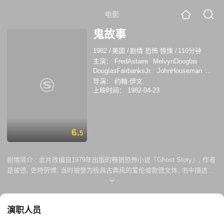
电影
鬼故事
1982
/
美国
/
剧情 恐怖 惊悚
/
110分钟
主演：
FredAstaire
MelvynDouglas
DouglasFairbanksJr.
JohnHouseman
CraigWasson
PatriciaNeal
AliceKrige
导演：
约翰·伊文
弗雷德·阿斯泰尔
帕德里夏·妮尔
艾丽丝·
上映时间：
1982-04-23
克里奇
小道格拉斯·范朋克
茂文·道格拉
斯
肯·奥林
约翰·豪斯曼
黛博拉·奥夫纳
克雷格·沃森
盖伊·博伊德
6.
5
剧情简介 :
此片改编自1979年出版的畅销恐怖小说『Ghost Story』, 作者
是彼德. 史特劳博, 当时被誉为极具古典风的爱伦坡歌德文体, 书中描述的
古典风格, 以及复古的'30年代场景, 让读者为之神往。而在1981年上映这
部电影, 场景皆已完美呈现。此片也是好莱坞传奇的舞王: 佛雷亚斯坦
（Fred Astaire）之遗作 四个从小一起长大的老头子, 在年轻时便组了
演职人员
「海鲜浓汤协会」，在冬天的夜晚聚在一起喝白兰地、四人轮流讲鬼故
事，多年来不曾改变。但在某个冬夜，自从一件意外发生後, 四个老人便