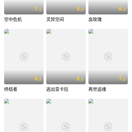
7.
5.
6.
1
4
5
空中危机
灵异空间
血玫瑰
8.
8.
7.
2
1
2
终结者
逃出亚卡拉
再世追魂