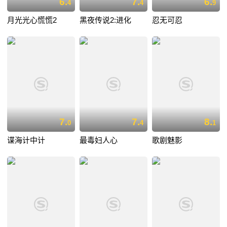
6.
7.
6.
4
4
9
月光光心慌慌2
黑夜传说2:进化
忍无可忍
7.
7.
8.
0
4
1
谍海计中计
最毒妇人心
歌剧魅影