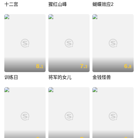
十二宫
猩红山峰
蝴蝶效应2
8.
7.
6.
1
3
8
训练日
将军的女儿
金钱怪兽