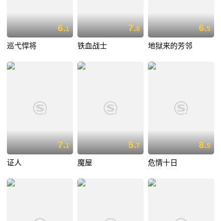
6.
7.
6.
1
8
5
巡弋悍将
铁血战士
地狱来的芳邻
7.
5.
8.
1
7
5
证人
魔屋
危情十日