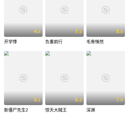
4.
7.
5.
4
1
9
开学悸
负重前行
毛骨悚然
3.
6.
7.
2
3
9
新僵尸先生2
惊天大贼王
深渊