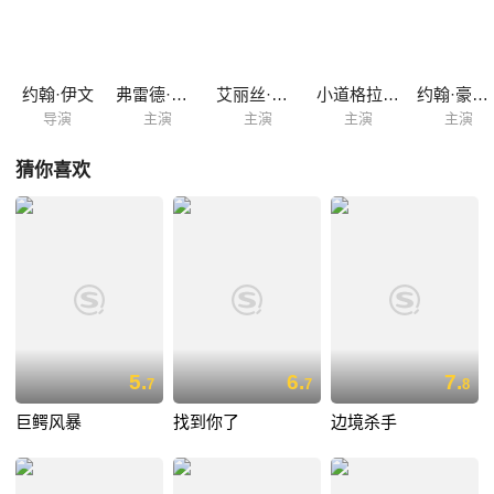
开始面临如同无底深渊似的恐惧。艾德华的儿子大卫身亡後，双胞胎弟弟
唐尼返家安慰老父，当他回到这个冰天雪地的新英格兰小镇时，却面临了
父亲也意外丧命的惨剧，重重疑云油然而起....唐尼认为这个四人团体, 并
不是单纯说鬼故事而已，为了找出答案, 便代替父亲加入,他认为父兄的
约翰·伊文
弗雷德·阿斯泰尔
艾丽丝·克里奇
小道格拉斯·范朋克
约翰·豪斯曼
死...
导演
主演
主演
主演
主演
猜你喜欢
5.
6.
7.
7
7
8
巨鳄风暴
找到你了
边境杀手