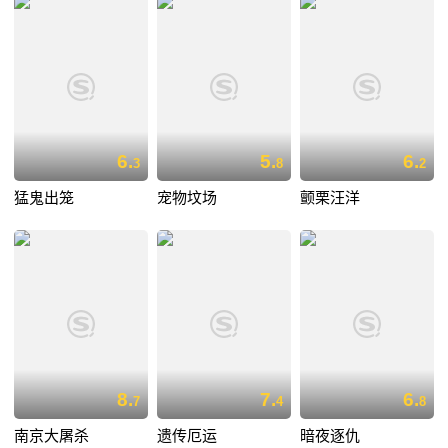
6.
5.
6.
3
8
2
猛鬼出笼
宠物坟场
颤栗汪洋
8.
7.
6.
7
4
8
南京大屠杀
遗传厄运
暗夜逐仇