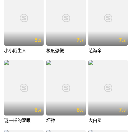
5.
7.
7.
9
7
2
小小陌生人
极度恐慌
范海辛
6.
8.
7.
4
0
8
谜一样的双眼
坏种
大白鲨