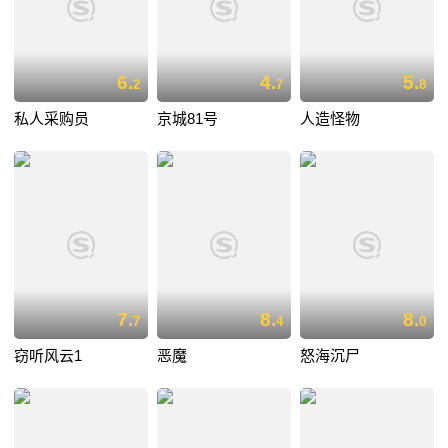
6.
4.
5.
2
7
8
私人采购员
京城81号
人造怪物
7.
8.
8.
7
4
0
窃听风云1
恶魔
怒海沉尸