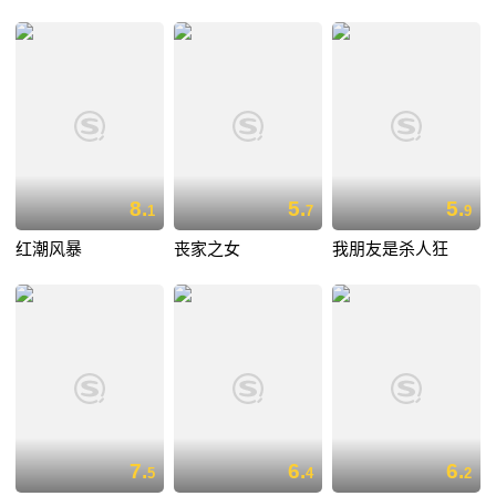
8.
5.
5.
1
7
9
红潮风暴
丧家之女
我朋友是杀人狂
7.
6.
6.
5
4
2