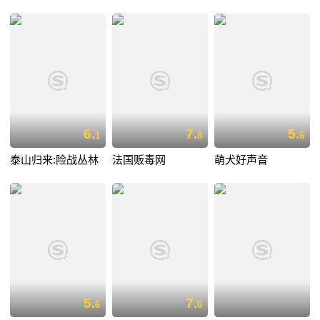
6.
7.
5.
1
8
6
泰山归来:险战丛林
法国贩毒网
萌犬好声音
5.
7.
6
0