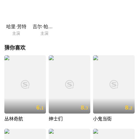
哈里·劳特
吉尔·帕金斯
主演
主演
猜你喜欢
6.
8.
8.
1
3
2
丛林奇航
绅士们
小鬼当街