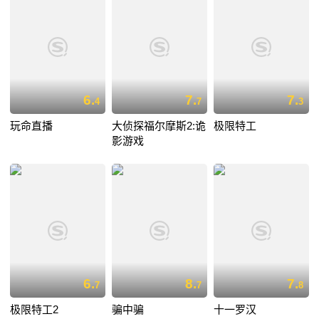
6.
7.
7.
4
7
3
玩命直播
大侦探福尔摩斯2:诡
极限特工
影游戏
6.
8.
7.
7
7
8
极限特工2
骗中骗
十一罗汉