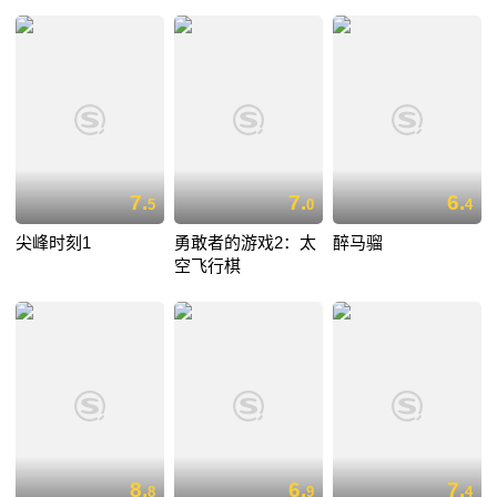
7.
7.
6.
5
0
4
尖峰时刻1
勇敢者的游戏2：太
醉马骝
空飞行棋
8.
6.
7.
8
9
4