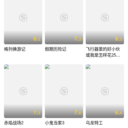
6.
7.
8.
1
3
3
格列佛游记
假期历险记
飞行器里的好小伙
或我是怎样花25小
时11分从伦敦飞到
巴黎
7.
7.
6.
3
8
4
赤焰战场2
小鬼当家3
乌龙特工