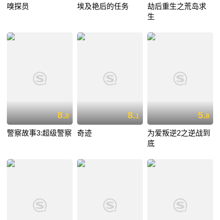
嗅探员
埃及艳后的任务
劫后重生之荒岛求
生
8.
8.
5.
0
1
8
警察故事3:超级警察
奇迹
为爱叛逆2之逆战到
底