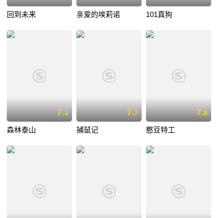
回到未来
亲爱的埃莉诺
101真狗
7.
7.
7.
1
7
8
森林泰山
捕鼠记
憨豆特工