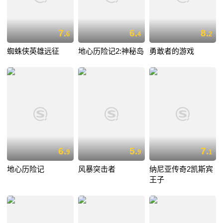
7.
6.
8.
6
4
2
蜘蛛侠英雄远征
地心历险记2:神秘岛
勇敢者的游戏
6.
5.
7.
9
9
1
地心历险记
风暴突击者
纳尼亚传奇2凯斯宾
王子