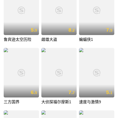
5.
8.
7.
9
2
5
鲁宾逊太空历险
雌雄大盗
蝙蝠侠1
6.
7.
5.
5
7
1
三方国界
大侦探福尔摩斯1
速度与激情9