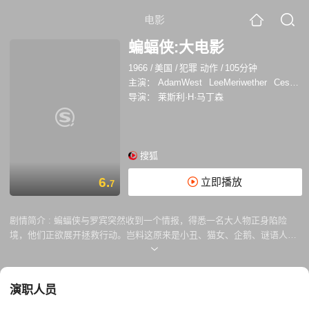
电影
蝙蝠侠:大电影
1966
/
美国
/
犯罪 动作
/
105分钟
主演：
AdamWest
LeeMeriwether
CesarRomero
导演：
莱斯利·H·马丁森
搜狐
6.
立即播放
7
剧情简介 :
蝙蝠侠与罗宾突然收到一个情报，得悉一名大人物正身陷险
境，他们正欲展开拯救行动。岂料这原来是小丑、猫女、企鹅、谜语人四
名超级份子合作布下的局，他们打算利用仪器把全人类变做灰尘，继而统
治全世界！全人类的性命悬于一线，蝙蝠侠与罗宾决定伸张正义，儆恶惩
奸，击退坏份子。然而面对天下最聪明的四大坏蛋连手，要粉碎这计谋真
演职人员
是谈何容易……