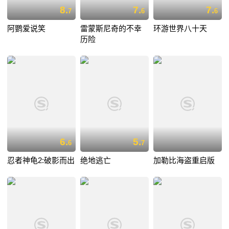
8.
7.
7.
7
6
6
阿鹦爱说笑
雷蒙斯尼奇的不幸
环游世界八十天
历险
6.
5.
6
7
忍者神龟2:破影而出
绝地逃亡
加勒比海盗重启版