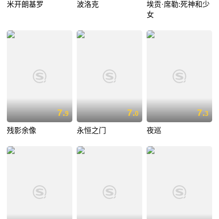
米开朗基罗
波洛克
埃贡·席勒:死神和少
女
7.
7.
7.
9
0
3
残影余像
永恒之门
夜巡