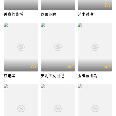
7.
3
善意的背叛
以眼还眼
艺术对决
7.
8.
6.
7
0
5
红与黑
安妮少女日记
玉碎塞班岛