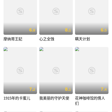
6.
8.
6.
8
1
5
摩纳哥王妃
心之全蚀
瞒天计划
7.
8.
7.
2
1
4
1915年的卡蜜儿
我美丽的守护天使
花神咖啡馆的情人
们