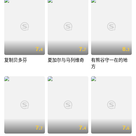
7.
7.
8.
4
7
3
复制贝多芬
夏加尔与马列维奇
有熊谷守一在的地
方
7.
7.
7.
7
4
6