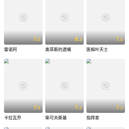
7.
8.
7.
0
3
6
雷诺阿
奥菲斯的遗嘱
医痴叶天士
7.
7.
7.
6
1
3
卡拉瓦乔
柴可夫斯基
指挥家