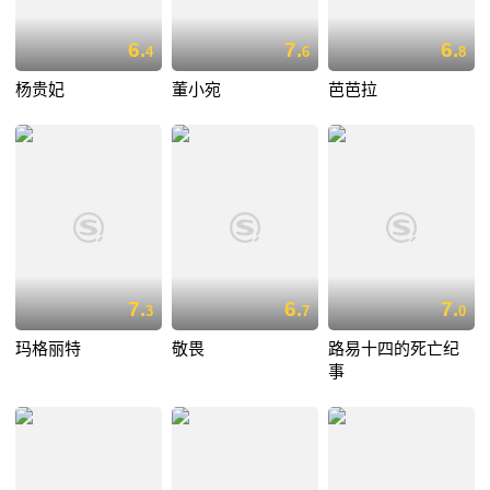
6.
7.
6.
4
6
8
杨贵妃
董小宛
芭芭拉
7.
6.
7.
3
7
0
玛格丽特
敬畏
路易十四的死亡纪
事