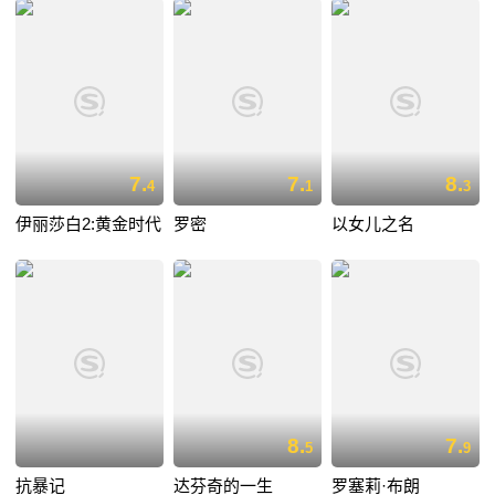
7.
7.
8.
4
1
3
伊丽莎白2:黄金时代
罗密
以女儿之名
8.
7.
5
9
抗暴记
达芬奇的一生
罗塞莉·布朗