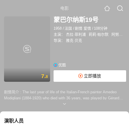
电影
蒙巴尔纳斯19号
1958
/
法国
/
剧情 爱情
/
108分钟
主演：
杰拉·菲利浦
莉莉·帕尔默
阿努克·艾梅
导演：
雅克·贝克
优酷
7.
立即播放
8
剧情简介 :
The last year of life of the Italian-French painter Amedeo
Modigliani (1884-1920) who died with 36 years, was played by Gérard
Philipe, who was lethally sick during the shooting of this movie and died
shortly after its release, 1959, with 36 years - on one of the two
diseases that Modigliano had himself and exactly in his age. Further,
演职人员
this movie was directed by Jacques Becker ...