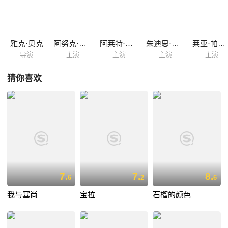
雅克·贝克
阿努克·艾梅
阿莱特·普瓦里耶
朱迪思·马格里
莱亚·帕多瓦尼
导演
主演
主演
主演
主演
猜你喜欢
7.
7.
8.
6
2
6
我与塞尚
宝拉
石榴的颜色