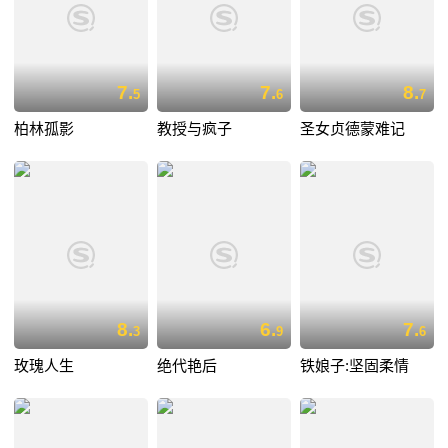
7.
7.
8.
5
6
7
柏林孤影
教授与疯子
圣女贞德蒙难记
8.
6.
7.
3
9
6
玫瑰人生
绝代艳后
铁娘子:坚固柔情