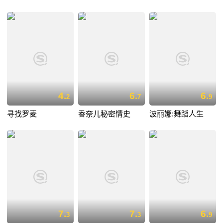
4.
6.
6.
2
7
9
寻找罗麦
香奈儿秘密情史
波丽娜:舞蹈人生
7.
7.
6.
3
3
9