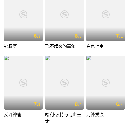
6.
8.
7.
3
3
1
锦标赛
飞不起来的童年
白色上帝
7.
8.
6.
9
4
4
反斗神偷
哈利·波特与混血王
刀锋爱痕
子