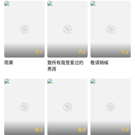
7.
7.
7.
7
4
2
雨果
致所有我曾爱过的
敬请稍候
男孩
8.
6.
7.
3
9
0