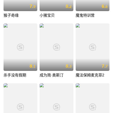
7.
8.
6.
9
2
6
猴子奇缘
小猪宝贝
魔鬼特训营
8.
8.
7.
1
3
7
杀手没有假期
成为简·奥斯汀
魔法保姆麦克菲2