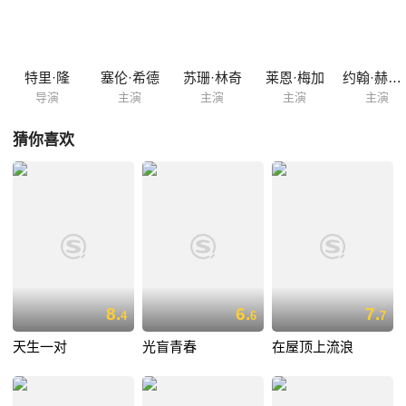
血盟结拜兄弟。他们学著当时正在上映的《虎豹小霸王》,决定离家抢银行
做大事...... 举报
特里·隆
塞伦·希德
苏珊·林奇
莱恩·梅加
约翰·赫宁甘
导演
主演
主演
主演
主演
猜你喜欢
8.
6.
7.
4
6
7
天生一对
光盲青春
在屋顶上流浪