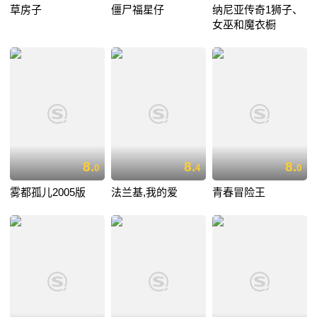
草房子
僵尸福星仔
纳尼亚传奇1狮子、
女巫和魔衣橱
8.
8.
8.
0
4
0
雾都孤儿2005版
法兰基,我的爱
青春冒险王