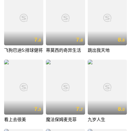
7.
7.
8.
8
8
8
飞狗巴迪5:排球健将
蒂莫西的奇异生活
跳出我天地
7.
7.
8.
9
7
0
看上去很美
魔法保姆麦克菲
九岁人生