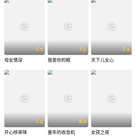
7.
7.
7.
9
6
6
母女情深
我是你的眼
天下儿女心
7.
8.
8
0
开心哆来咪
童年的收音机
女孩之夜