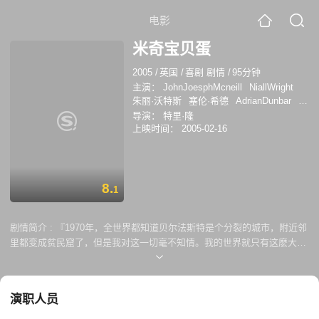
电影
米奇宝贝蛋
2005
/
英国
/
喜剧 剧情
/
95分钟
主演：
JohnJoesphMcneill
NiallWright
朱丽·沃特斯
塞伦·希德
AdrianDunbar
吉
娜·麦基
苏珊·林奇
莱恩·梅加
导演：
特里·隆
BarbaraAdair
HannahCarnegie
上映时间：
2005-02-16
PatriciaCarson
BrendanCaskey
CharlieClarke
MariaConnolly
克里斯·科里
根
约翰·赫宁甘
迈克尔·麦克埃尔哈顿
B·J· 霍格
阿德里安·敦巴
8.
1
剧情简介 :
『1970年，全世界都知道贝尔法斯特是个分裂的城市，附近邻
里都变成贫民窟了，但是我对这一切毫不知情。我的世界就只有这麽大而
已——四面牆和几条安静的街道，不过那是在我认识米奇寳之前』
『1970年，全世界都知道贝尔法斯特是个分裂的城市，但是我对这一切毫
不知情。直到事实像火车一样碾过……』 本片根据欧文麦卡菲帝著名的舞
演职人员
台剧拍摄而成，讲述了七十年代北爱尔兰两个少年的故事，一个来自天主
教家庭，一个则是清教徒背景，原该水火不容的他们却跨越了边界，成为