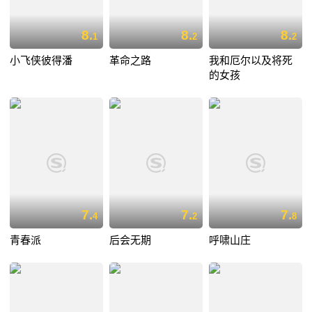
8.
8.
8.
1
2
2
小飞侠彼得潘
革命之路
我和厄尔以及将死
的女孩
7.
7.
7.
4
2
8
青春派
后会无期
呼啸山庄