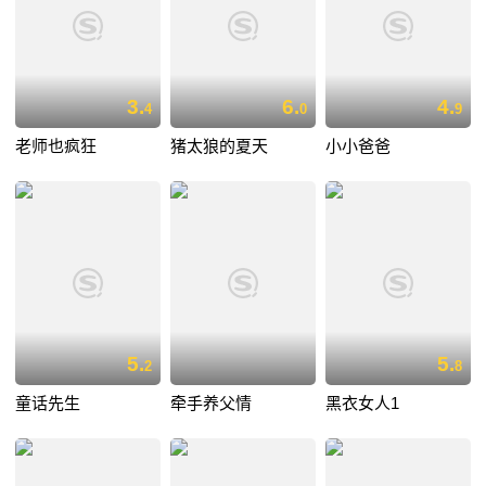
3.
6.
4.
4
0
9
老师也疯狂
猪太狼的夏天
小小爸爸
5.
5.
2
8
童话先生
牵手养父情
黑衣女人1