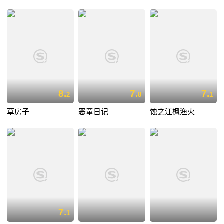
8.
7.
7.
2
8
1
草房子
恶童日记
蚀之江枫渔火
7.
1