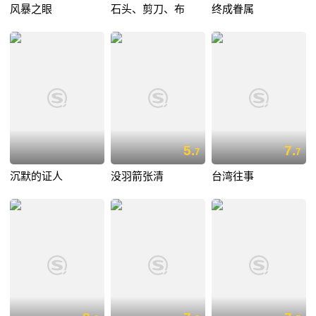
风暴之眼
石头、剪刀、布
终成眷属
5.
7.
7
7
沉默的证人
没羽箭张清
台湾往事