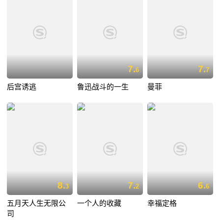
7.
7.
6
7
后宫诱逃
鲁迅战斗的一生
曼菲
8.
7.
6.
3
2
6
五月天人生无限公
一个人的收藏
幸福定格
司