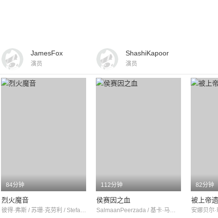
JamesFox
ShashiKapoor
演员
演员
84分钟
112分钟
82分钟
烈火魔音
侯赛因之血
被上帝
彼得·弗斯 / 苏珊·克劳利 / StefanKalinka
SalmaanPeerzada / 基卡·马卡姆 / 萨米娜·佩尔扎达