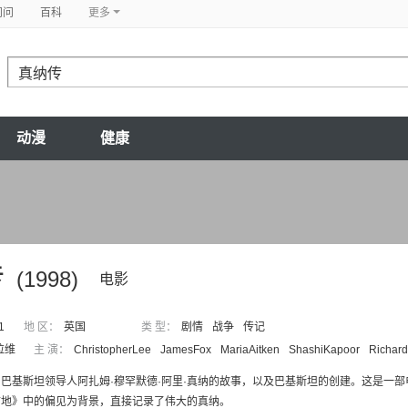
问问
百科
更多
动漫
健康
传
(1998)
电影
1
地 区：
英国
类 型：
剧情
战争
传记
拉维
主 演：
ChristopherLee
JamesFox
MariaAitken
ShashiKapoor
Richard
巴基斯坦领导人阿扎姆·穆罕默德·阿里·真纳的故事，以及巴基斯坦的创建。这是一
甘地》中的偏见为背景，直接记录了伟大的真纳。