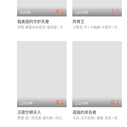
8.1
7.7
90分钟
169分钟
我美丽的守护天使
阿育王
伊恩·格雷埃米莉亚·福克斯 / 卡罗琳·杜西 简·亚历山大
沙鲁克·汗 / 卡琳娜·卡普尔 / 丹尼·邓宗帕
8.1
8.1
125分钟
121分钟
汉密尔顿夫人
孤独的幸存者
费雯·丽 / 劳伦斯·奥利弗 / 阿兰·莫布雷
马克·沃尔伯格 / 泰勒·克奇 / 埃米尔·赫斯基