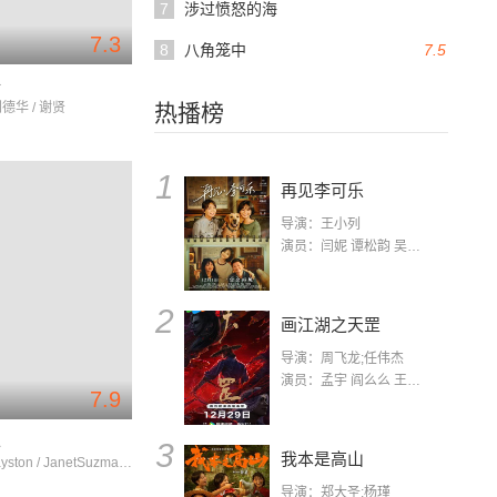
7
涉过愤怒的海
7.3
8
八角笼中
7.5
子
刘德华 / 谢贤
热播榜
1
再见李可乐
导演：王小列
演员：闫妮 谭松韵 吴京 蒋龙 赵小棠 冯雷 李虎城 平安 小七 小可乐
2
画江湖之天罡
导演：周飞龙;任伟杰
演员：孟宇 阎么么 王凯 郭政建 阎萌萌 杨默 高枫 齐斯伽 刘芊含 马程
7.9
史
3
我本是高山
MichaelJayston / JanetSuzman / RodericNoble
导演：郑大圣;杨瑾