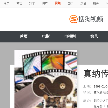
网页
微信
知乎
图片
视频
医疗
汉语
翻译
首页
电影
电视剧
综艺
真纳
上 映：
1998-01-0
导 演：
贾米勒·德
简 介：
影片讲述了
在电影《