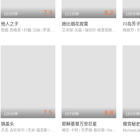
7.3
8.2
103分钟
121分钟
109分钟
他人之子
她比烟花寂寞
川岛芳
詹妮·西格芙 / 约翰·汉纳 / 罗南·基汀
艾米丽·沃森 / 瑞切尔·格里菲斯 / 詹姆斯·弗莱恩
梅艳芳 / 
7.5
8.8
125分钟
107分钟
183分钟
锅盖头
耶稣基督万世巨星
俄宫秘
杰克·吉伦哈尔 / 杰米·福克斯 / 彼得·萨斯加德
格伦·卡特 / 杰罗姆·普拉顿 / RenéeCastle