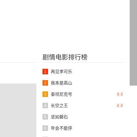
剧情电影排行榜
1
再见李可乐
2
我本是高山
3
泰坦尼克号
9.5
4
长空之王
6.6
5
坚如磐石
6
年会不能停