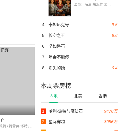
演员：海清 陈永胜 柴烨 王玥婷 万国鹏 美朵达瓦 赵瑞婷 罗解艳 郭莉娜 潘家艳
4
泰坦尼克号
9.5
5
长空之王
6.6
6
坚如磐石
7
年会不能停
8
消失的她
6.4
本周票房榜
内地
北美
香港
1
哈利·波特与魔法石
9478万
遗弃
2
星际穿越
3056万
安娜贝尔·赖特 / 特雷弗·怀特 / NickClarkWindo