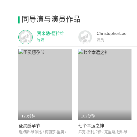
同导演与演员作品
贾米勒·德拉维
ChristopherLee
导演
演员
120分钟
102分钟
圣灵感孕节
七个幸运之神
詹姆斯·维尔比 / 梅丽莎·里奥 / 莎巴娜·阿兹米
尼克·杰利拉伊 / 克里斯托弗·维利尔斯 / 艾莉森·皮布尔斯